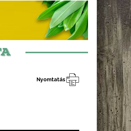
TA
Nyomtatás