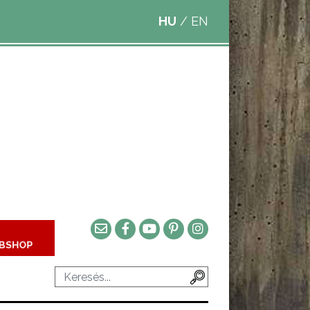
HU
/
EN
BSHOP