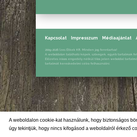
Kapcsolat
Impresszum
Médiaajánlat
2009-2026 Ízes Étkek Kft. Minden jog fenntartva!
A weboldalon található képek, szövegek, egyéb tartalmak fe
Előzetes írásos engedély nélkül tilos jelen weboldal tartalm
tartalmát kereskedelmi célra felhasználni.
A weboldalon cookie-kat használunk, hogy biztonságos bön
úgy tekintjük, hogy nincs kifogásod a weboldalról érkező co