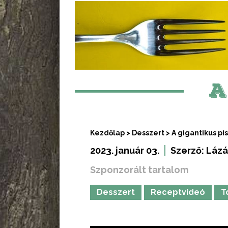
A
Kezdőlap
>
Desszert
>
A gigantikus pi
2023. január 03.
Szerző:
Lázá
Szponzorált tartalom
Desszert
Receptvideó
T