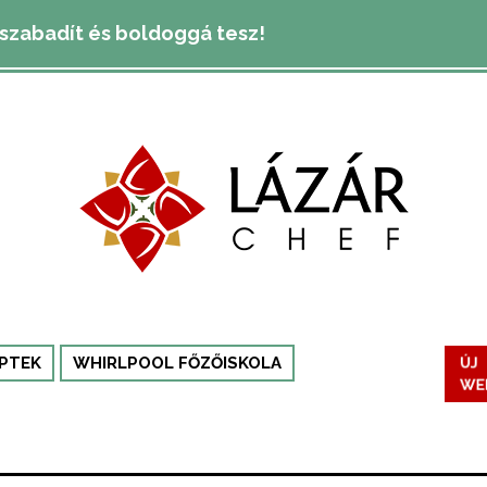
lszabadít és boldoggá tesz!
ÚJ
PTEK
WHIRLPOOL FŐZŐISKOLA
WE