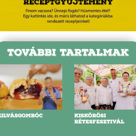
TOVÁBBI TARTALMAK
ZILVÁSGOMBÓC
KISKŐRÖSI
RÉTESFESZTIVÁL