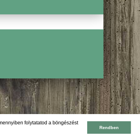
FENYŐMAGG
CSOKOLÁDÉ
mennyiben folytatatod a böngészést
Rendben