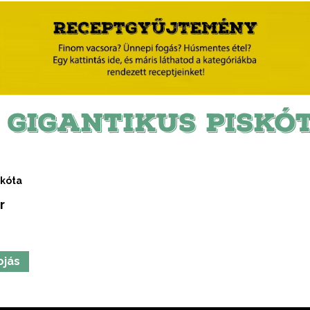
 GIGANTIKUS PISKÓ
skóta
r
ojás