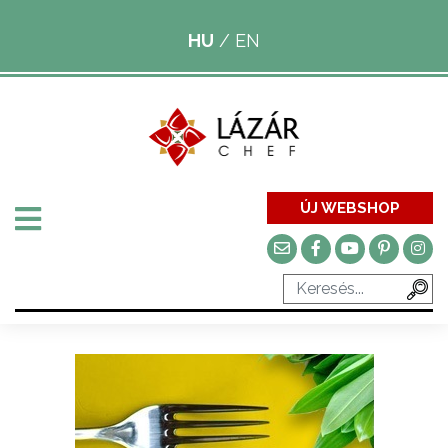
HU
/
EN
ÚJ WEBSHOP