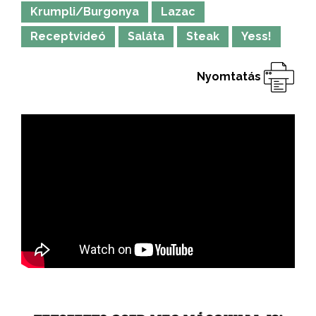
Krumpli/Burgonya
Lazac
Receptvideó
Saláta
Steak
Yess!
Nyomtatás