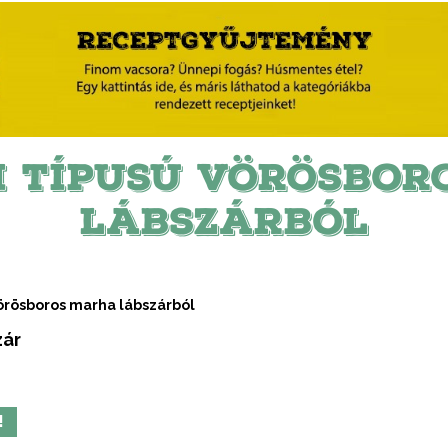
I TÍPUSÚ VÖRÖSBOR
LÁBSZÁRBÓL
örösboros marha lábszárból
zár
!