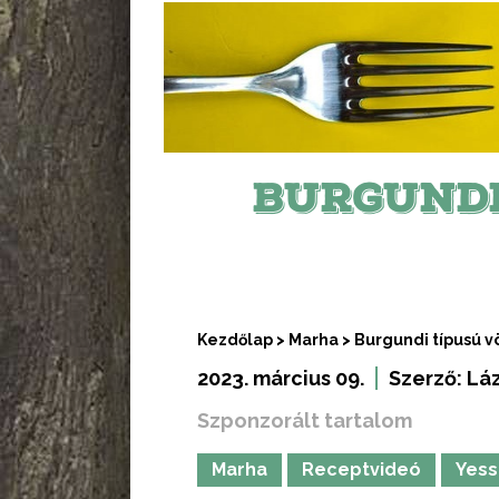
BURGUND
Kezdőlap
>
Marha
>
Burgundi típusú v
2023. március 09.
Szerző:
Lá
Szponzorált tartalom
Marha
Receptvideó
Yess