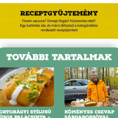
TOVÁBBI TARTALMAK
ORTOBÁGYI STÍLUSÚ
KÖMÉNYES CSEVAP
ÚSOS PALACSINTA –
SÁRGABORSÓVAL