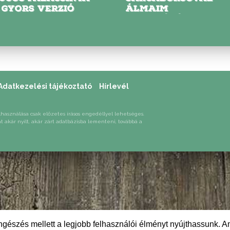
 GYORS VERZIÓ
ÁLMAIM
KONYHÁJÁBAN
Adatkezelési tájékoztató
Hírlevél
lhasználása csak előzetes írásos engedéllyel lehetséges.
át akár nyílt, akár zárt adatbázisba lementeni, továbbá a
gészés mellett a legjobb felhasználói élményt nyújthassunk. A