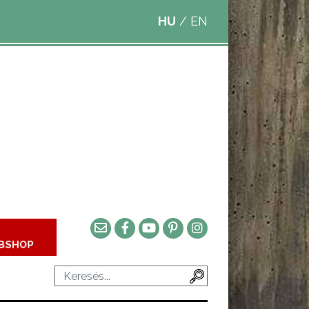
HU
/
EN
BSHOP