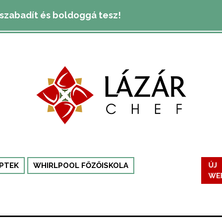
lszabadít és boldoggá tesz!
ÚJ
PTEK
WHIRLPOOL FŐZŐISKOLA
WE