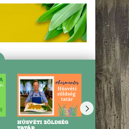
HÚSVÉTI ZÖLDSÉG
TÖMLŐS SAJ
TATÁR
TÖLTÖTT RÁ