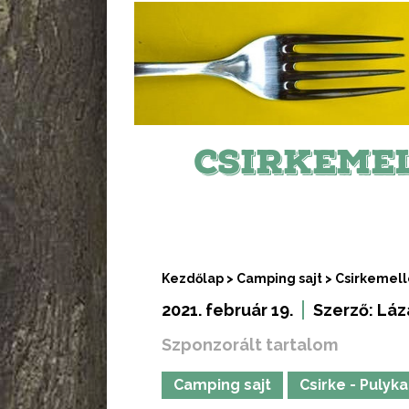
CSIRKEME
Kezdőlap
>
Camping sajt
>
Csirkemell
2021. február 19.
Szerző:
Láz
Szponzorált tartalom
Camping sajt
Csirke - Pulyka