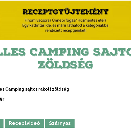
LLES CAMPING SAJT
ZÖLDSÉG
es Camping sajtos rakott zöldség
ár
Receptvideó
Szárnyas