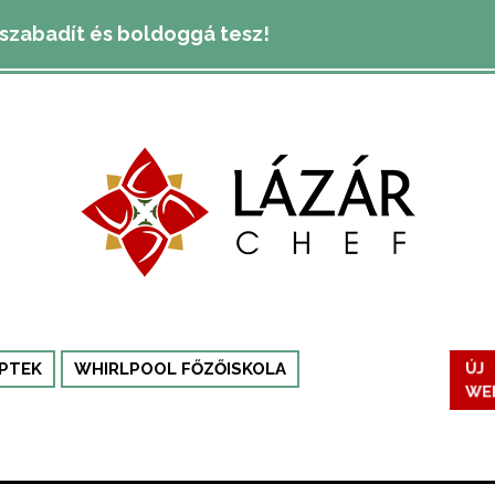
lszabadít és boldoggá tesz!
ÚJ
PTEK
WHIRLPOOL FŐZŐISKOLA
WE