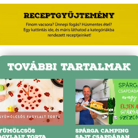
TOVÁBBI TARTALMAK
YÜMÖLCSÖS
SPÁRGA CAMPING
AGYLALT TORTA
SAJT CSAPDÁBAN