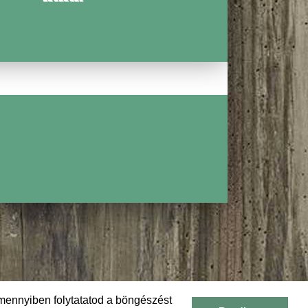
CSIRKEMELL
FÓLIÁBAN S
BURGONYÁV
mennyiben folytatatod a böngészést