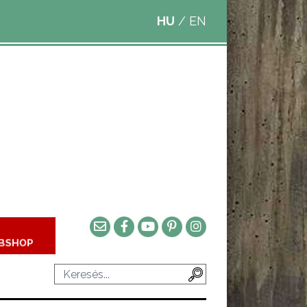
HU
/
EN
BSHOP