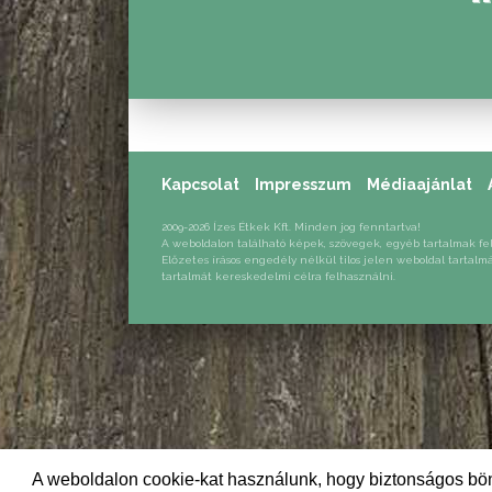
JEK
Kapcsolat
Impresszum
Médiaajánlat
2009-2026 Ízes Étkek Kft. Minden jog fenntartva!
A weboldalon található képek, szövegek, egyéb tartalmak fe
Előzetes írásos engedély nélkül tilos jelen weboldal tartalm
tartalmát kereskedelmi célra felhasználni.
A weboldalon cookie-kat használunk, hogy biztonságos bön