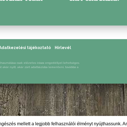
Adatkezelési tájékoztató
Hírlevél
lhasználása csak előzetes írásos engedéllyel lehetséges.
át akár nyílt, akár zárt adatbázisba lementeni, továbbá a
gészés mellett a legjobb felhasználói élményt nyújthassunk. A