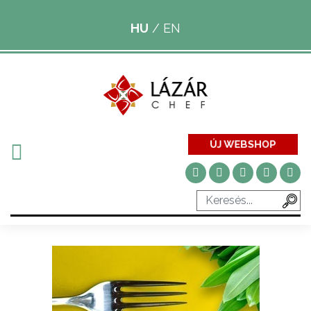
HU
/
EN
ÚJ WEBSHOP