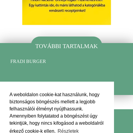
TOVÁBBI TARTALMAK
FRADI BURGER
A weboldalon cookie-kat használunk, hogy
biztonságos böngészés mellett a legjobb
felhasználói élményt nyújthassunk.
Amennyiben folytatatod a böngészést úgy
Kapcsolat
Impresszum
Médiaajánlat
tekintjük, hogy nincs kifogásod a weboldalról
Adatkezelési tájékoztató
Hírlevél
érkező cookie-k ellen.
Részletek