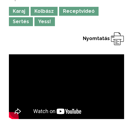
Karaj
Kolbász
Receptvideó
Sertés
Yess!
Nyomtatás