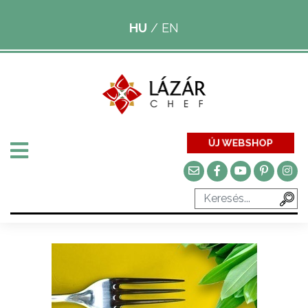
HU
/
EN
ÚJ WEBSHOP