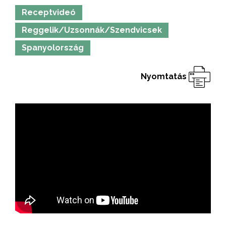
Receptvideó
Reggelik/Uzsonnák/Szendvicsek
Spanyolország
Nyomtatás