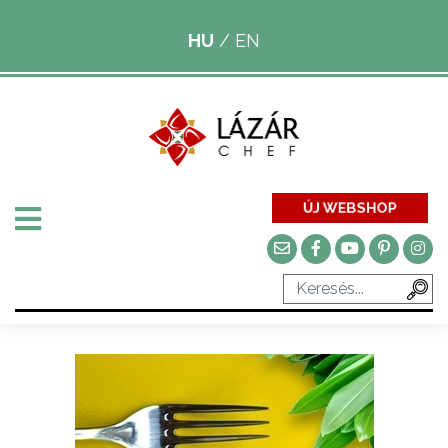
HU
/
EN
ÚJ WEBSHOP