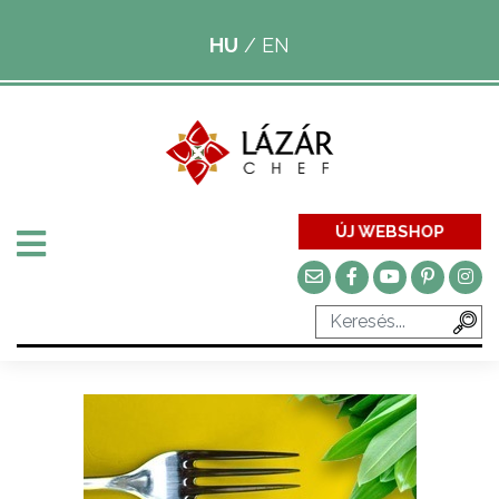
HU
/
EN
ÚJ WEBSHOP