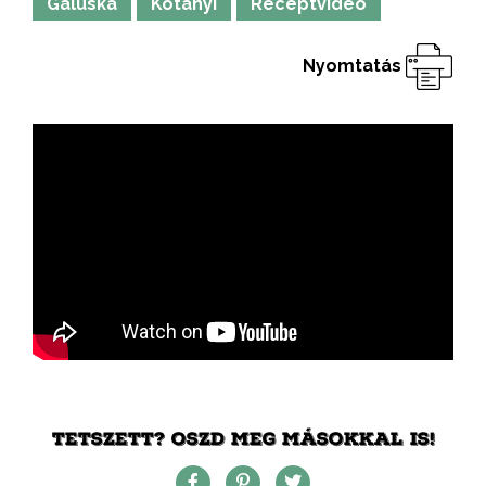
Galuska
Kotányi
Receptvideó
Nyomtatás
TETSZETT? OSZD MEG MÁSOKKAL IS!