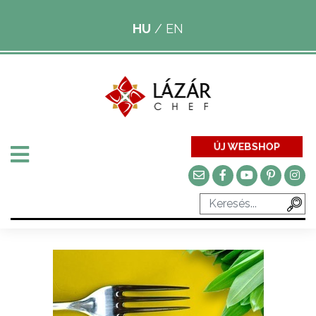
HU
/
EN
ÚJ WEBSHOP