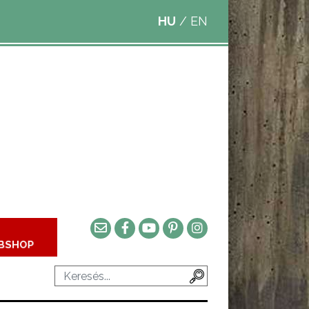
HU
/
EN
BSHOP