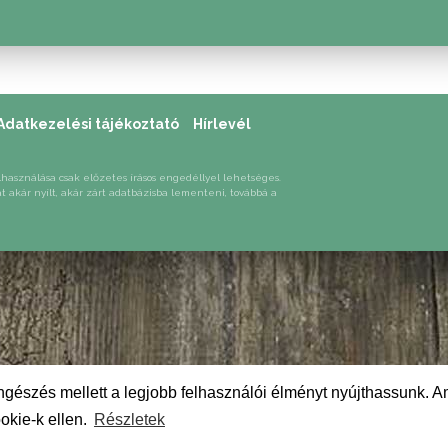
Adatkezelési tájékoztató
Hírlevél
lhasználása csak előzetes írásos engedéllyel lehetséges.
át akár nyílt, akár zárt adatbázisba lementeni, továbbá a
gészés mellett a legjobb felhasználói élményt nyújthassunk. A
okie-k ellen.
Részletek