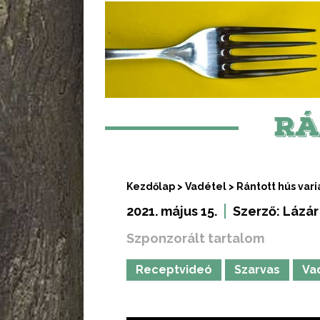
RÁ
Kezdőlap
>
Vadétel
>
Rántott hús vari
2021. május 15.
Szerző:
Lázár
Szponzorált tartalom
Receptvideó
Szarvas
Va