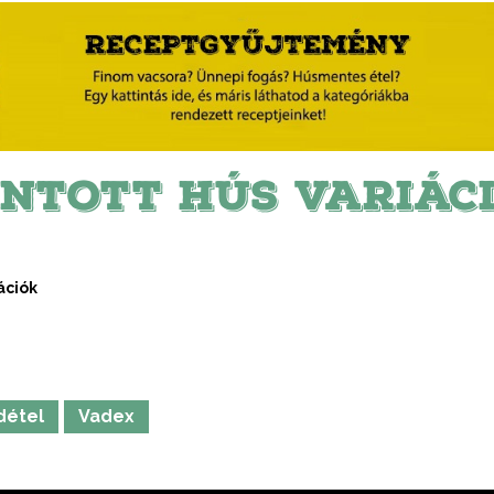
NTOTT HÚS VARIÁC
ációk
détel
Vadex