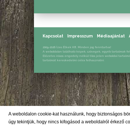
AL
Kapcsolat
Impresszum
Médiaajánlat
2009-2026 Ízes Étkek Kft. Minden jog fenntartva!
A weboldalon található képek, szövegek, egyéb tartalmak fe
Előzetes írásos engedély nélkül tilos jelen weboldal tartalm
tartalmát kereskedelmi célra felhasználni.
A weboldalon cookie-kat használunk, hogy biztonságos bön
úgy tekintjük, hogy nincs kifogásod a weboldalról érkező co