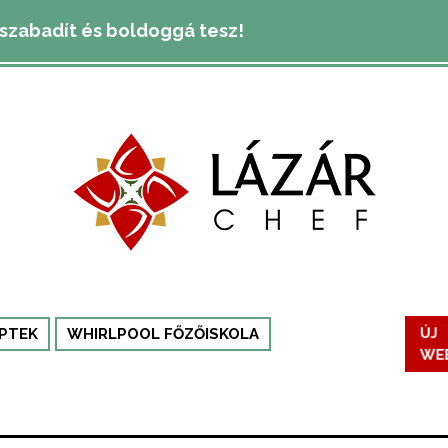
lszabadít és boldoggá tesz!
ÚJ
PTEK
WHIRLPOOL FŐZŐISKOLA
WE