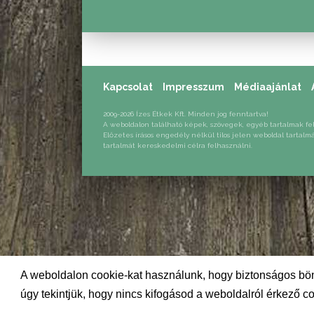
Kapcsolat
Impresszum
Médiaajánlat
2009-2026 Ízes Étkek Kft. Minden jog fenntartva!
A weboldalon található képek, szövegek, egyéb tartalmak fe
Előzetes írásos engedély nélkül tilos jelen weboldal tartalm
tartalmát kereskedelmi célra felhasználni.
A weboldalon cookie-kat használunk, hogy biztonságos bön
úgy tekintjük, hogy nincs kifogásod a weboldalról érkező co