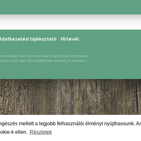
Adatkezelési tájékoztató
Hírlevél
lhasználása csak előzetes írásos engedéllyel lehetséges.
át akár nyílt, akár zárt adatbázisba lementeni, továbbá a
gészés mellett a legjobb felhasználói élményt nyújthassunk. A
okie-k ellen.
Részletek