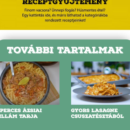
TOVÁBBI TARTALMAK
 PERCES ÁZSIAI
GYORS LASAGNE
ILLÁM TARJA
CSUSZATÉSZTÁBÓL