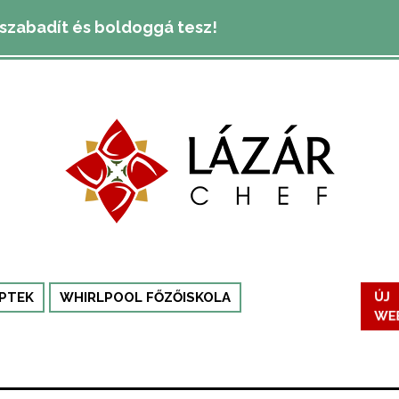
lszabadít és boldoggá tesz!
ÚJ
PTEK
WHIRLPOOL FŐZŐISKOLA
WE