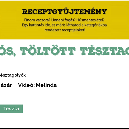
ÓS, TÖLTÖTT TÉSZTA
 tésztagolyók
Lázár
Videó:
Melinda
Tészta