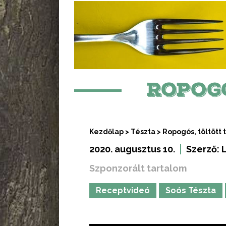
ROPOG
Kezdőlap
>
Tészta
>
Ropogós, töltött
2020. augusztus 10.
Szerző:
Szponzorált tartalom
Receptvideó
Soós Tészta