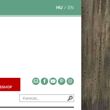
HU
/
EN
BSHOP