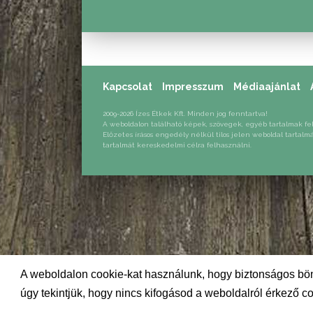
Kapcsolat
Impresszum
Médiaajánlat
2009-2026 Ízes Étkek Kft. Minden jog fenntartva!
A weboldalon található képek, szövegek, egyéb tartalmak fe
Előzetes írásos engedély nélkül tilos jelen weboldal tartalm
tartalmát kereskedelmi célra felhasználni.
A weboldalon cookie-kat használunk, hogy biztonságos bön
úgy tekintjük, hogy nincs kifogásod a weboldalról érkező co