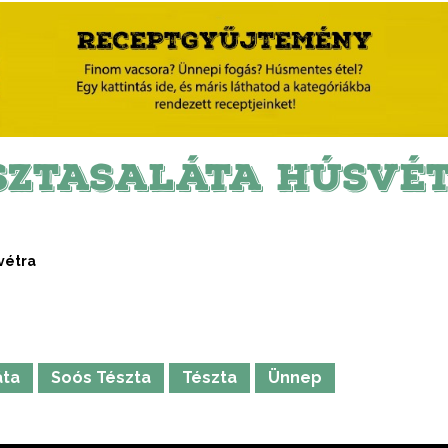
SZTASALÁTA HÚSVÉ
vétra
áta
Soós Tészta
Tészta
Ünnep