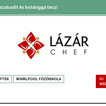
lszabadít és boldoggá tesz!
ÚJ
PTEK
WHIRLPOOL FŐZŐISKOLA
WE