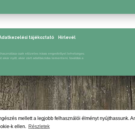
Adatkezelési tájékoztató
Hírlevél
lhasználása csak előzetes írásos engedéllyel lehetséges.
át akár nyílt, akár zárt adatbázisba lementeni, továbbá a
gészés mellett a legjobb felhasználói élményt nyújthassunk. A
okie-k ellen.
Részletek