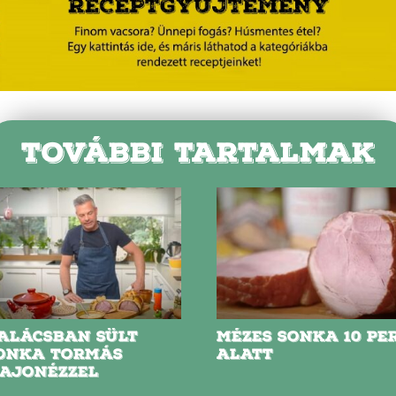
TOVÁBBI TARTALMAK
ALÁCSBAN SÜLT
MÉZES SONKA 10 PE
ONKA TORMÁS
ALATT
AJONÉZZEL