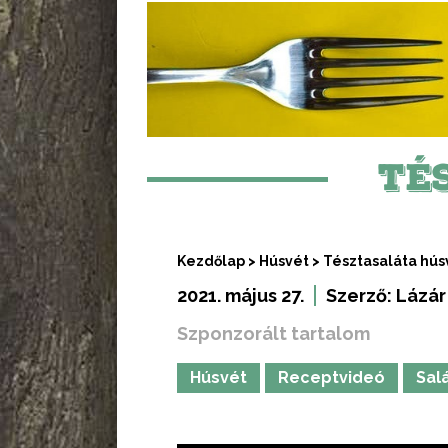
TÉ
Kezdőlap
>
Húsvét
>
Tésztasaláta hús
2021. május 27.
Szerző:
Lázár
Szponzorált tartalom
Húsvét
Receptvideó
Sal