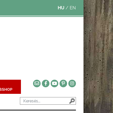
HU
/
EN
BSHOP