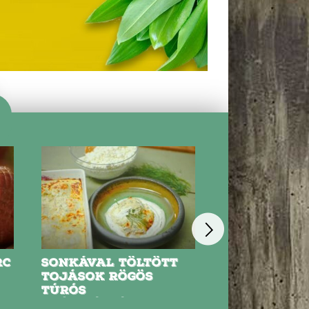
RC
SONKÁVAL TÖLTÖTT
MELEGSZEND
TOJÁSOK RÖGÖS
VARIÁCIÓK
TÚRÓS
KRÉMMÁRTÁSBAN,