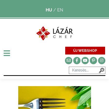
HU
/
EN
ÚJ WEBSHOP