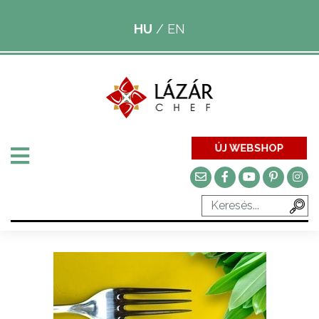
HU
/
EN
ÚJ WEBSHOP