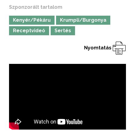
Szponzorált tartalom
Kenyér/Pékáru
Krumpli/Burgonya
Receptvideó
Sertés
Nyomtatás