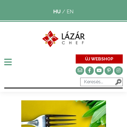
HU
/
EN
ÚJ WEBSHOP