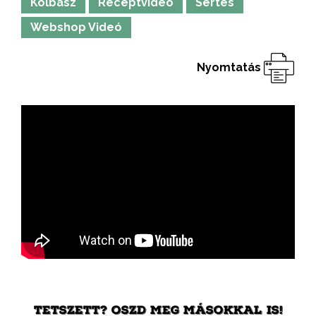
Kolbász
Receptvideó
Sertés
Webshop Videó
Nyomtatás
TETSZETT? OSZD MEG MÁSOKKAL IS!