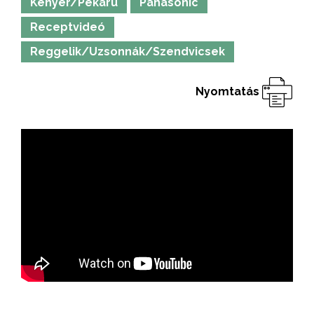
Kenyér/Pékáru
Panasonic
Receptvideó
Reggelik/Uzsonnák/Szendvicsek
Nyomtatás