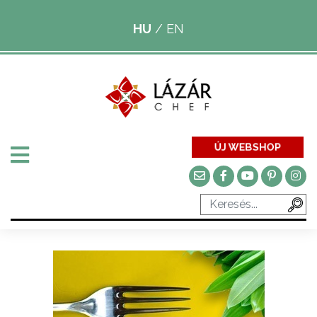
HU
/
EN
ÚJ WEBSHOP