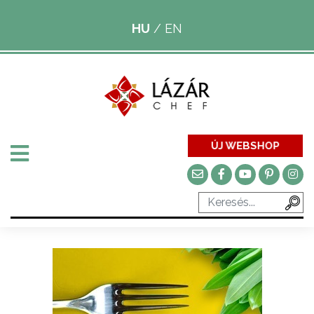
HU
/
EN
ÚJ WEBSHOP