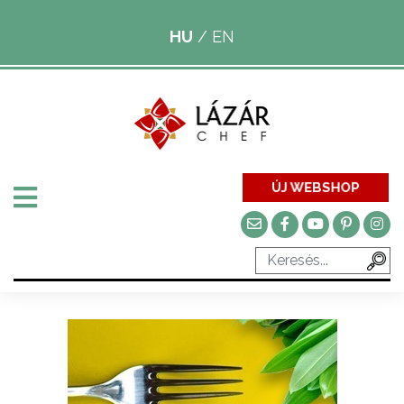
HU
/
EN
ÚJ WEBSHOP