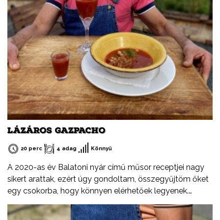
LÁZÁROS GAZPACHO
20 perc
4 adag
Könnyű
A 2020-as év Balatoni nyár című műsor receptjei nagy
sikert arattak, ezért úgy gondoltam, összegyűjtöm őket
egy csokorba, hogy könnyen elérhetőek legyenek.
Ezeket a recepteket nem csak nyáron, hanem az év
minden időszakában elkészítheted, mint ahogy a