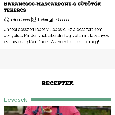
NARANCSOS-MASCARPONE-S SÜTŐTÖK
TEKERCS
1 óra 15 perc
6 adag
Közepes
Ünnepi desszert lépésről lépésre. Ez a desszert nem
bonyolult. Mindenkinek sikerülni fog, valamint látványos
és zavarba ejtően finom. Aki nem hiszi, süsse meg!
RECEPTEK
Levesek