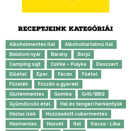
RECEPTJEINK KATEGÓRIÁI
Alkoholmentes ital
Alkoholtartalmú ital
Balatoni nyár
Bárány
Borjú
Camping sajt
Csirke – Pulyka
Desszert
Előétel
Eper
Fácán
Főétel
Főzelék
Főzzön a gyerek!
Gluténmentes
Gomba
Grill/BBQ
Gyümölcsös étel
Hal és tengeri herkentyűk
Házias ízek
Hozzáadott cukormentes
Húsmentes
Húsvét
Ital
Kacsa - Liba