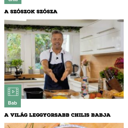
A SZÓSZOK SZÓSZA
Bab
A VILÁG LEGGYORSABB CHILIS BABJA