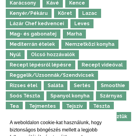
Karácsony
Kávé
Kence
Kenyér/Pékáru
Köret
Lazac
Lázár Chef kedvencei
Leves
Mag- és gabonatej
Marha
Mediterrán ételek
Nemzetközi konyha
Nyúl
Olcsó hozzávalók
Recept lépésről lépésre
Recept videóval
Reggelik/Uzsonnák/Szendvicsek
Rizses étel
Saláta
Sertés
Smoothie
Soós Tészta
Spanyol konyha
Szárnyas
Tea
Tejmentes
Tejszív
Tészta
Thermomix
Tojásmentes
TV-ben főztük
A weboldalon cookie-kat használunk, hogy
Ünnepi ételek
Vadétel
Whirlpool
biztonságos böngészés mellett a legjobb