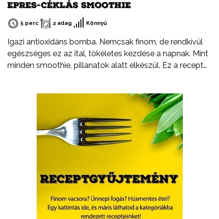
EPRES-CÉKLÁS SMOOTHIE
5 perc
2 adag
Könnyű
Igazi antioxidáns bomba. Nemcsak finom, de rendkívül
egészséges ez az ital, tökéletes kezdése a napnak. Mint
minden smoothie, pillanatok alatt elkészül. Ez a recept
legyen csak egy kiindulópont. Arra biztatlak, hogy
kísérletezz bátran, cserélj ki egy-egy hozzávalót, adj
hozzá valami egészen újat.