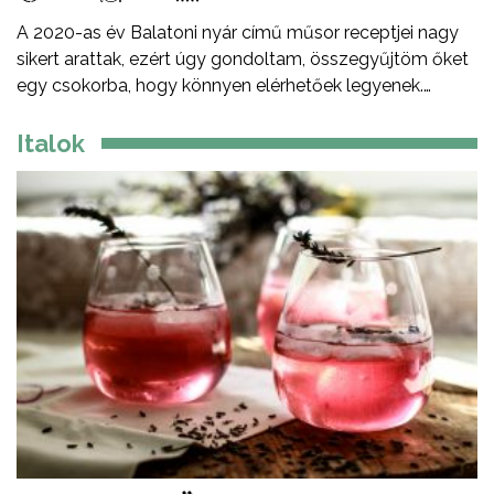
A 2020-as év Balatoni nyár című műsor receptjei nagy
sikert arattak, ezért úgy gondoltam, összegyűjtöm őket
egy csokorba, hogy könnyen elérhetőek legyenek.
Ezeket a recepteket nem csak nyáron, hanem az év
minden időszakában elkészítheted, mint ahogy a
Italok
Balatont is egész évben látogathatod! Jó főzést, és jó
étvágyát kívánok!