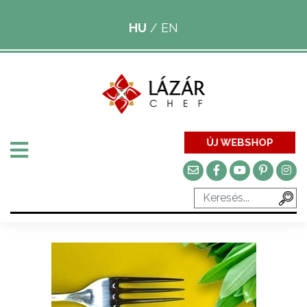
HU
/
EN
ÚJ WEBSHOP