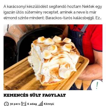
A karácsonyi készülődést segítendő hoztam Nektek egy
igazán ütős sütemény receptet, aminek a neve is már
elmond szinte mindent: Barackos-túrós kalácsbejgli. Ez
nem tévedés, a kalács puhaságát ötvöztem a bejgli
omlósságával, valamint a baracklekvár és rögös túró
ízvilágával. Tudtátok, hogy a rögös túró egy igazi,
magyar specialitás? Jellegzetes íze és állaga különbözik
a más országokban kapható verzióktól, ebben a
formában csak Magyarországon létezik. Ezúton
szeretném felhívni a figyelmetek a Tejszív emblémára is,
ami nem egy márka, hanem a Tej Terméktanács
védjegye. Ha egy tejtermék csomagolásán látod, biztos
lehetsz benne, hogy magyar termék, csak és kizárólag
tejből vagy annak melléktermékeiből készült (író, savó).
KEMENCÉS SÜLT FAGYLALT
30 perc
6 adag
Könnyű