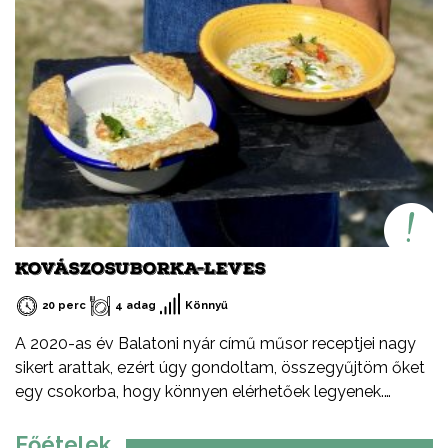
Balatont is egész évben látogathatod! Jó főzést, és jó
étvágyát kívánok!
KOVÁSZOSUBORKA-LEVES
20 perc
4 adag
Könnyű
A 2020-as év Balatoni nyár című műsor receptjei nagy
sikert arattak, ezért úgy gondoltam, összegyűjtöm őket
egy csokorba, hogy könnyen elérhetőek legyenek.
Ezeket a recepteket nem csak nyáron, hanem az év
minden időszakában elkészítheted, mint ahogy a
Főételek