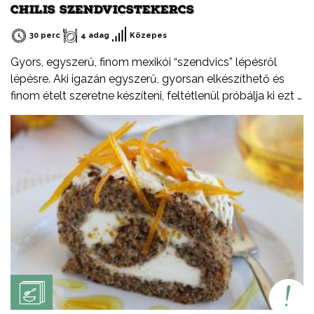
CHILIS SZENDVICSTEKERCS
30 perc
4 adag
Közepes
Gyors, egyszerű, finom mexikói “szendvics” lépésről
lépésre. Aki igazán egyszerű, gyorsan elkészíthető és
finom ételt szeretne készíteni, feltétlenül próbálja ki ezt a
receptemet – akár hidegen akár melegen.