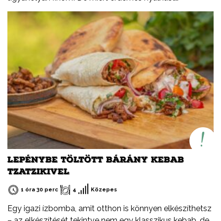
fogyasztani? Természetesen sovány, fehérjében
gazdag, alacsony zsírtartalmú hús. Könnyen
emészthető. Kiváló alternatíva más húsfélék helyett,
változatosan és egyszerűen elkészíthető.
LEPÉNYBE TÖLTÖTT BÁRÁNY KEBAB
TZATZIKIVEL
1 óra 30 perc
4
Közepes
Egy igazi ízbomba, amit otthon is könnyen elkészíthetsz
– az elkészítését tekintve nem egy klasszikus kebab, de