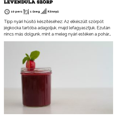
LEVENDULA SZÖRP
10 perc
1 üveg
Könnyű
Tipp nyári hűsítő készítéséhez: Az elkészült szörpöt
jégkocka tartóba adagoljuk, majd lefagyasztjuk. Ezután
nincs más dolgunk, mint a meleg nyári estéken a pohár
rozénkba beletenni.