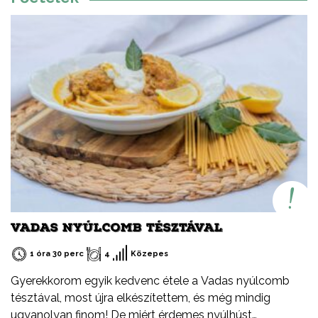
Balatont is egész évben látogathatod! Jó főzést, és jó
étvágyát kívánok!
VADAS NYÚLCOMB TÉSZTÁVAL
1 óra 30 perc
4
Közepes
Gyerekkorom egyik kedvenc étele a Vadas nyúlcomb
tésztával, most újra elkészítettem, és még mindig
ugyanolyan finom! De miért érdemes nyúlhúst