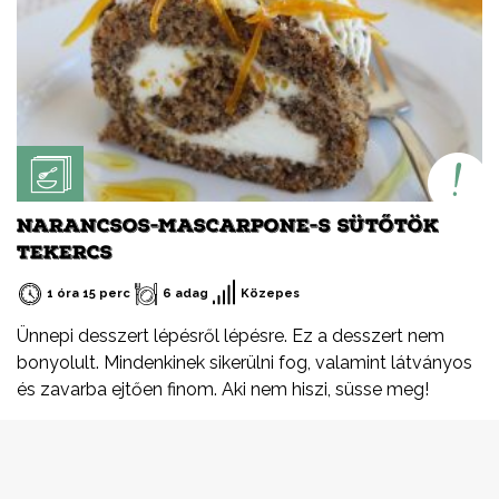
NARANCSOS-MASCARPONE-S SÜTŐTÖK
TEKERCS
1 óra 15 perc
6 adag
Közepes
Ünnepi desszert lépésről lépésre. Ez a desszert nem
bonyolult. Mindenkinek sikerülni fog, valamint látványos
és zavarba ejtően finom. Aki nem hiszi, süsse meg!