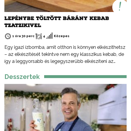
LEPÉNYBE TÖLTÖTT BÁRÁNY KEBAB
TZATZIKIVEL
1 óra 30 perc
4
Közepes
Egy igazi ízbomba, amit otthon is könnyen elkészíthetsz
– az elkészítését tekintve nem egy klasszikus kebab, de
így a leggyorsabb és legegyszerűbb elkészíteni az
otthoni verzióját – serpenyőben, faszén nélkül. De miért
érdemes bárányhúst választani? Kiváló minőségű,
Desszertek
tápanyagban gazdag vörös hús. Magas vas-, cink- és B-
vitamin-tartalmú. Gazdag íze és lágy textúrája
különlegessé teszi az ételeket. Prémium alapanyag,
amely az egyik legfenntarthatóbb forrásból származik.