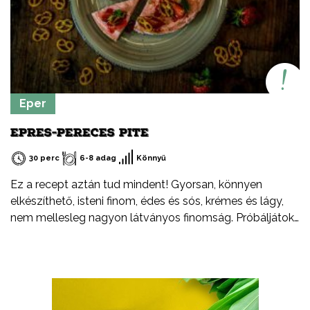
Eper
EPRES-PERECES PITE
30 perc
6-8 adag
Könnyű
Ez a recept aztán tud mindent! Gyorsan, könnyen
elkészíthető, isteni finom, édes és sós, krémes és lágy,
nem mellesleg nagyon látványos finomság. Próbáljátok
ki ezt az íz kombinációt, teljes szívemből ajánlom.