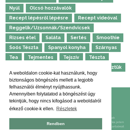
Nyúl
Olcsó hozzávalók
Recept lépésről lépésre
Recept videóval
Reggelik/Uzsonnák/Szendvicsek
Rizses étel
Saláta
Sertés
Smoothie
Soós Tészta
Spanyol konyha
Szárnyas
Tea
Tejmentes
Tejszív
Tészta
Thermomix
Tojásmentes
TV-ben főztük
A weboldalon cookie-kat használunk, hogy
Ünnepi ételek
Vadétel
Whirlpool
biztonságos böngészés mellett a legjobb
felhasználói élményt nyújthassunk.
Amennyiben folytatatod a böngészést úgy
Kapcsolat
Impresszum
Médiaajánlat
tekintjük, hogy nincs kifogásod a weboldalról
Adatkezelési tájékoztató
Hírlevél
érkező cookie-k ellen.
Részletek
2009-2026 Ízes Étkek Kft. Minden jog fenntartva!
A weboldalon található képek, szövegek, egyéb tartalmak felhasználása csak
előzetes írásos engedéllyel lehetséges. Előzetes írásos engedély nélkül tilos jelen
Rendben
weboldal tartalmát akár nyílt, akár zárt adatbázisba lementeni, továbbá a tartalmát