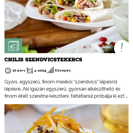
CHILIS SZENDVICSTEKERCS
30 perc
4 adag
Közepes
Gyors, egyszerű, finom mexikói “szendvics” lépésről
lépésre. Aki igazán egyszerű, gyorsan elkészíthető és
finom ételt szeretne készíteni, feltétlenül próbálja ki ezt a
receptemet – akár hidegen akár melegen.