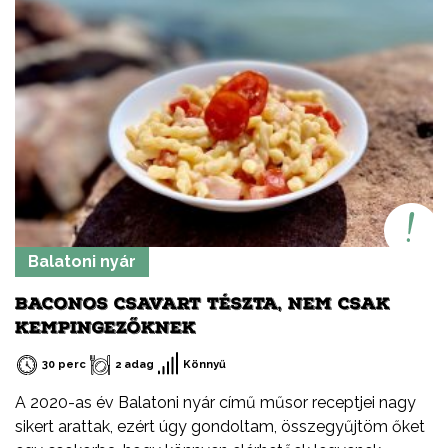
Balatoni nyár
BACONOS CSAVART TÉSZTA, NEM CSAK
KEMPINGEZŐKNEK
30 perc
2 adag
Könnyű
A 2020-as év Balatoni nyár című műsor receptjei nagy
sikert arattak, ezért úgy gondoltam, összegyűjtöm őket