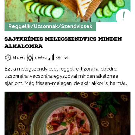
Reggelik/Uzsonnák/Szendvicsek
SAJTKRÉMES MELEGSZENDVICS MINDEN
ALKALOMRA
15 perc
4 adag
Könnyű
Ezt a melegszendvicset reggelire, tízóraira, ebédre,
uzsonnára, vacsorára, egyszóval minden alkalomra
ajánlom. Még frissen-melegen, de akár akkor is, ha már
kihűlt. Suliba, munkába jó kis uzsi lesz. Sok zöldséggel
vagy salátával tálalom.