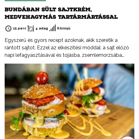
BUNDÁBAN SÜLT SAJTKRÉM,
MEDVEHAGYMÁS TARTÁRMÁRTÁSSAL
15 perc
4 adag
Könnyű
Egyszerű és gyors recept azoknak, akik szeretik a
rántott sajtot. Ezzel az elkészítési móddal: a sajt előző
napi lefagyasztásával és tojásba, zsemlemorzsába
forgatással, a sajtunk biztosan nem fog sütés közben
kifolyni a bundából.