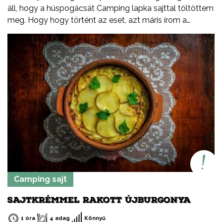
áll, hogy a húspogácsát Camping lapka sajttal töltöttem
meg. Hogy hogy történt az eset, azt máris írom a
receptben!
Camping sajt
SAJTKRÉMMEL RAKOTT ÚJBURGONYA
1 óra
4 adag
Könnyű