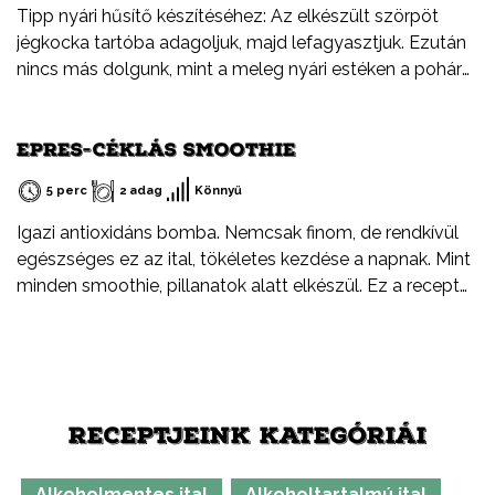
Tipp nyári hűsítő készítéséhez: Az elkészült szörpöt
jégkocka tartóba adagoljuk, majd lefagyasztjuk. Ezután
nincs más dolgunk, mint a meleg nyári estéken a pohár
rozénkba beletenni.
EPRES-CÉKLÁS SMOOTHIE
5 perc
2 adag
Könnyű
Igazi antioxidáns bomba. Nemcsak finom, de rendkívül
egészséges ez az ital, tökéletes kezdése a napnak. Mint
minden smoothie, pillanatok alatt elkészül. Ez a recept
legyen csak egy kiindulópont. Arra biztatlak, hogy
kísérletezz bátran, cserélj ki egy-egy hozzávalót, adj
hozzá valami egészen újat.
RECEPTJEINK KATEGÓRIÁI
Alkoholmentes ital
Alkoholtartalmú ital