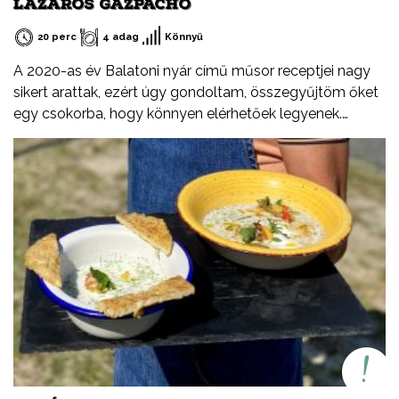
LÁZÁROS GAZPACHO
20 perc
4 adag
Könnyű
A 2020-as év Balatoni nyár című műsor receptjei nagy
sikert arattak, ezért úgy gondoltam, összegyűjtöm őket
egy csokorba, hogy könnyen elérhetőek legyenek.
Ezeket a recepteket nem csak nyáron, hanem az év
minden időszakában elkészítheted, mint ahogy a
Balatont is egész évben látogathatod! Jó főzést, és jó
étvágyát kívánok!