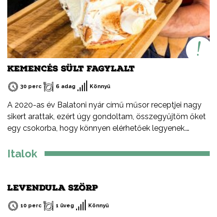
ami nem egy márka, hanem a Tej Terméktanács
védjegye. Ha egy tejtermék csomagolásán látod, biztos
lehetsz benne, hogy magyar termék, csak és kizárólag
tejből vagy annak melléktermékeiből készült (író, savó).
KEMENCÉS SÜLT FAGYLALT
30 perc
6 adag
Könnyű
A 2020-as év Balatoni nyár című műsor receptjei nagy
sikert arattak, ezért úgy gondoltam, összegyűjtöm őket
egy csokorba, hogy könnyen elérhetőek legyenek.
Ezeket a recepteket nem csak nyáron, hanem az év
minden időszakában elkészítheted, mint ahogy a
Italok
Balatont is egész évben látogathatod! Jó főzést, és jó
étvágyát kívánok!
LEVENDULA SZÖRP
10 perc
1 üveg
Könnyű