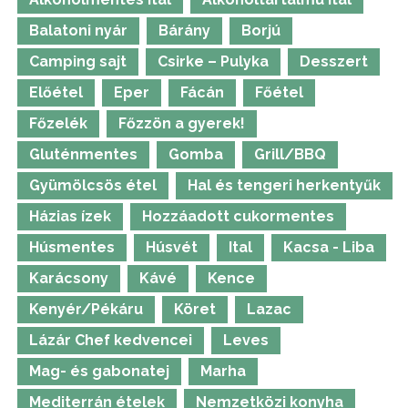
Balatoni nyár
Bárány
Borjú
Camping sajt
Csirke – Pulyka
Desszert
Előétel
Eper
Fácán
Főétel
Főzelék
Főzzön a gyerek!
Gluténmentes
Gomba
Grill/BBQ
Gyümölcsös étel
Hal és tengeri herkentyűk
Házias ízek
Hozzáadott cukormentes
Húsmentes
Húsvét
Ital
Kacsa - Liba
Karácsony
Kávé
Kence
Kenyér/Pékáru
Köret
Lazac
Lázár Chef kedvencei
Leves
Mag- és gabonatej
Marha
Mediterrán ételek
Nemzetközi konyha