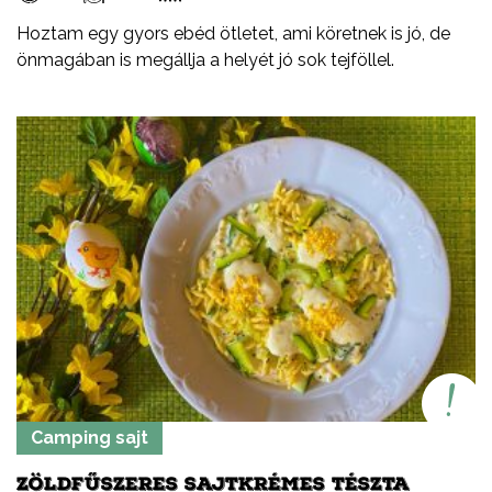
Hoztam egy gyors ebéd ötletet, ami köretnek is jó, de
önmagában is megállja a helyét jó sok tejföllel.
Camping sajt
ZÖLDFŰSZERES SAJTKRÉMES TÉSZTA