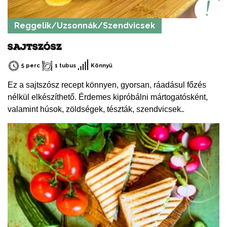
Reggelik/Uzsonnák/Szendvicsek
SAJTSZÓSZ
5 perc
1 tubus
Könnyű
Ez a sajtszósz recept könnyen, gyorsan, ráadásul főzés
nélkül elkészíthető. Érdemes kipróbálni mártogatósként,
valamint húsok, zöldségek, tészták, szendvicsek
félturbózásához. Váratlan vendégek érkezésekor is
bevethető.