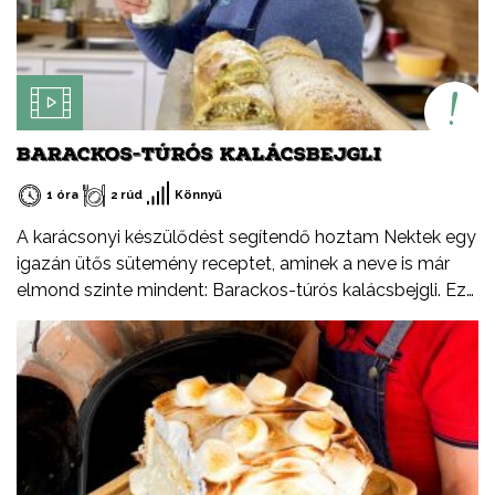
BARACKOS-TÚRÓS KALÁCSBEJGLI
1 óra
2 rúd
Könnyű
A karácsonyi készülődést segítendő hoztam Nektek egy
igazán ütős sütemény receptet, aminek a neve is már
elmond szinte mindent: Barackos-túrós kalácsbejgli. Ez
nem tévedés, a kalács puhaságát ötvöztem a bejgli
omlósságával, valamint a baracklekvár és rögös túró
ízvilágával. Tudtátok, hogy a rögös túró egy igazi,
magyar specialitás? Jellegzetes íze és állaga különbözik
a más országokban kapható verzióktól, ebben a
formában csak Magyarországon létezik. Ezúton
szeretném felhívni a figyelmetek a Tejszív emblémára is,