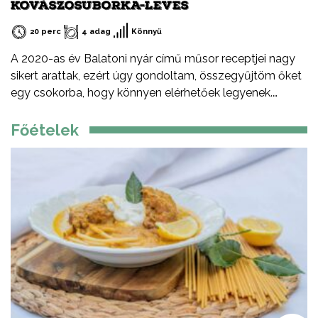
KOVÁSZOSUBORKA-LEVES
20 perc
4 adag
Könnyű
A 2020-as év Balatoni nyár című műsor receptjei nagy
sikert arattak, ezért úgy gondoltam, összegyűjtöm őket
egy csokorba, hogy könnyen elérhetőek legyenek.
Ezeket a recepteket nem csak nyáron, hanem az év
minden időszakában elkészítheted, mint ahogy a
Főételek
Balatont is egész évben látogathatod! Jó főzést, és jó
étvágyát kívánok!