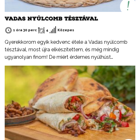
VADAS NYÚLCOMB TÉSZTÁVAL
1 óra 30 perc
4
Közepes
Gyerekkorom egyik kedvenc étele a Vadas nyúlcomb
tésztával, most újra elkészítettem, és még mindig
ugyanolyan finom! De miért érdemes nyúlhúst
fogyasztani? Természetesen sovány, fehérjében
gazdag, alacsony zsírtartalmú hús. Könnyen
emészthető. Kiváló alternatíva más húsfélék helyett,
változatosan és egyszerűen elkészíthető.