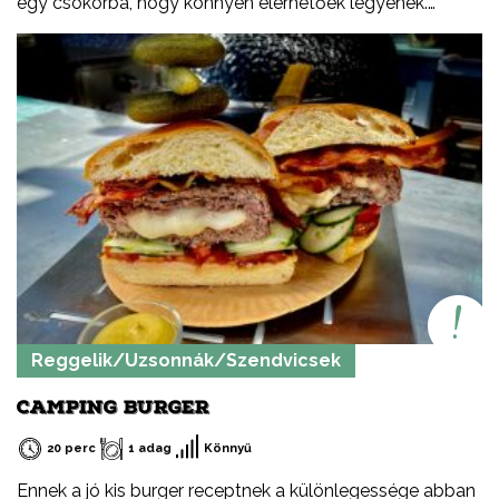
egy csokorba, hogy könnyen elérhetőek legyenek.
Ezeket a recepteket nem csak nyáron, hanem az év
minden időszakában elkészítheted, mint ahogy a
Balatont is egész évben látogathatod! Jó főzést, és jó
étvágyát kívánok!
Reggelik/Uzsonnák/Szendvicsek
CAMPING BURGER
20 perc
1 adag
Könnyű
Ennek a jó kis burger receptnek a különlegessége abban