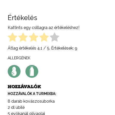
Értékelés
Kattints egy csillagra az értékeléshez!
Átlag értékelés
4.1
/ 5. Értékelések:
9
ALLERGÉNEK
HOZZÁVALÓK
HOZZÁVALÓK A TURMIXBA:
8 darab kovászosuborka
2 dl ubilé
5 evőkanál olívaolaj