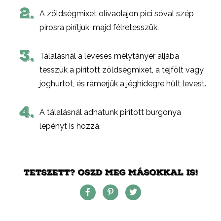
2.
A zöldségmixet olívaolajon pici sóval szép
pirosra pirítjuk, majd félretesszük.
3.
Tálalásnál a leveses mélytányér aljába
tesszük a pirított zöldségmixet, a tejfölt vagy
joghurtot, és rámerjük a jéghidegre hűlt levest.
4.
A tálalásnál adhatunk pirított burgonya
lepényt is hozzá.
TETSZETT? OSZD MEG MÁSOKKAL IS!