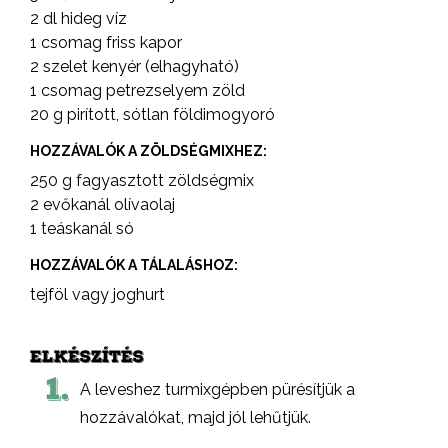
2 dl hideg víz
1 csomag friss kapor
2 szelet kenyér (elhagyható)
1 csomag petrezselyem zöld
20 g pirított, sótlan földimogyoró
HOZZÁVALÓK A ZÖLDSÉGMIXHEZ:
250 g fagyasztott zöldségmix
2 evőkanál olívaolaj
1 teáskanál só
HOZZÁVALÓK A TÁLALÁSHOZ:
tejföl vagy joghurt
ELKÉSZÍTÉS
1.
A leveshez turmixgépben pürésítjük a
hozzávalókat, majd jól lehűtjük.