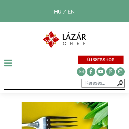
HU
/
EN
ÚJ WEBSHOP