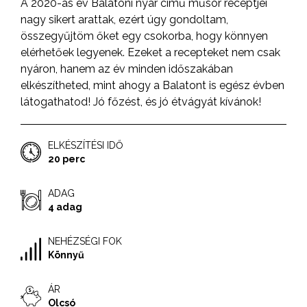
A 2020-as év Balatoni nyár című műsor receptjei
nagy sikert arattak, ezért úgy gondoltam,
összegyűjtöm őket egy csokorba, hogy könnyen
elérhetőek legyenek. Ezeket a recepteket nem csak
nyáron, hanem az év minden időszakában
elkészítheted, mint ahogy a Balatont is egész évben
látogathatod! Jó főzést, és jó étvágyát kívánok!
ELKÉSZÍTÉSI IDŐ
20 perc
ADAG
4 adag
NEHÉZSÉGI FOK
Könnyű
ÁR
Olcsó