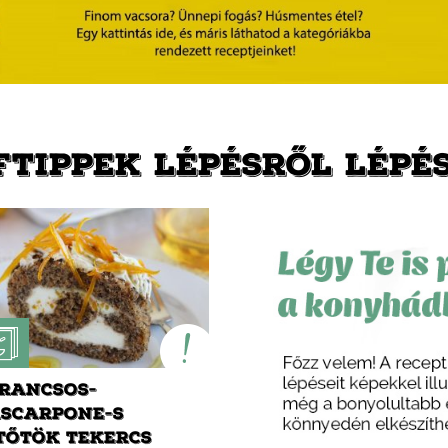
FTIPPEK LÉPÉSRŐL LÉPÉ
RANCSOS-
SCARPONE-S
TŐTÖK TEKERCS