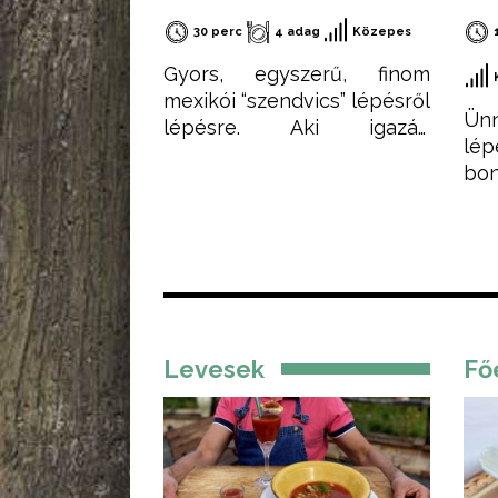
30 perc
4 adag
Közepes
Gyors, egyszerű, finom
mexikói “szendvics” lépésről
Ünn
lépésre. Aki igazán
lép
egyszerű, gyorsan
bo
elkészíthető és finom ételt
si
szeretne készíteni,
lá
feltétlenül próbálja ki ezt a
ejt
receptemet – akár hidegen
süs
akár melegen.
Levesek
Fő