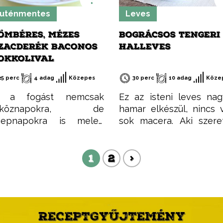
latont is egész évben
szabadjára engedhetjük
ogathatod! Jó főzést, és
luténmentes
Leves
megölthetjük mindenf
étvágyát kívánok!
földi jóval.
ÖMBÉRES, MÉZES
BOGRÁCSOS TENGERI
ZACDERÉK BACONOS
HALLEVES
OKKOLIVAL
25 perc
4 adag
Közepes
30 perc
10 adag
Köze
t a fogást nemcsak
Ez az isteni leves na
tköznapokra, de
hamar elkészül, nincs 
nepnapokra is meleg
sok macera. Aki szere
ívvel ajánlom. Nagyon
halat, ezt a levest im
etes fogás, és emellett
fogja! Együnk sok ha
 nagyon egészséges is.
1
2
nagyon egészséges!
>