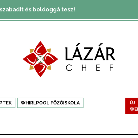
lszabadít és boldoggá tesz!
ÚJ
PTEK
WHIRLPOOL FŐZŐISKOLA
WE