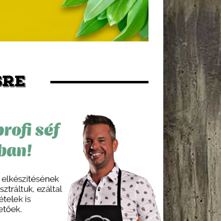
pótlására. Kedvcsinálónak
pedig itt ez a szuper
recept! Omega3 raktárak
feltöltésére felkészülni!
SRE