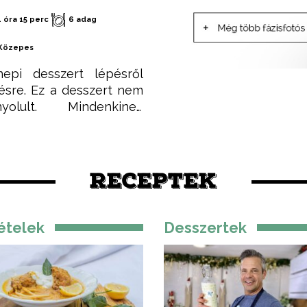
1 óra 15 perc
6 adag
Közepes
epi desszert lépésről
ésre. Ez a desszert nem
nyolult. Mindenkinek
kerülni fog, valamint
tványos és zavarba
ően finom. Aki nem hiszi,
se meg!
RECEPTEK
ételek
Desszertek