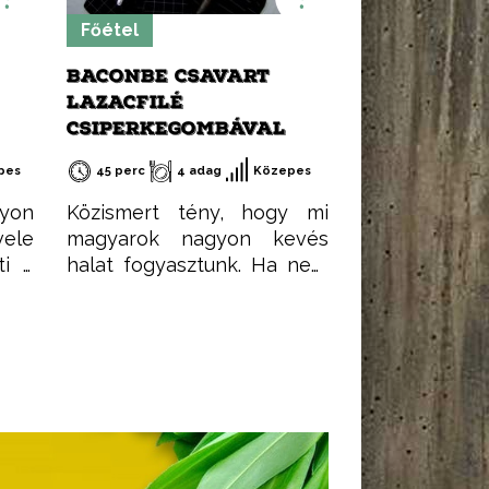
, és
Főétel
éle
BACONBE CSAVART
LAZACFILÉ
CSIPERKEGOMBÁVAL
pes
45 perc
4 adag
Közepes
gyon
Közismert tény, hogy mi
vele
magyarok nagyon kevés
ti a
halat fogyasztunk. Ha nem
ádni
is mindennap, de egy héten
lat,
egyszer – ideális esetben
heti 2-3 alkalommal-
nagyon jó lenne valamilyen
halételt rakni az asztalra. A
hal a legjobb módja a
szervezet számára
szükséges Omega3