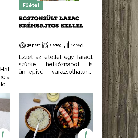
Főétel
ROSTONSÜLT LAZAC
KRÉMSAJTOS KELLEL
30 perc
2 adag
Könnyű
Ezzel az étellel egy fáradt
szürke hétköznapot is
 Hát
ünnepivé varázsolhatunk.
cia
Gyertyát az asztalra,
ós,
bontsunk ki egy üveg bort,
pény
és (legalább) a vacsora
el.
idejére felejtkezzünk el a
tölt
napi hajtásról és
. Az
koncentráljunk egymásra.
yel
t, a
ont