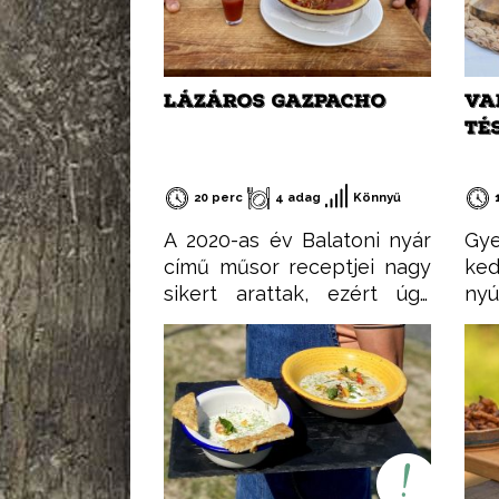
LÁZÁROS GAZPACHO
VA
TÉ
20 perc
4 adag
Könnyű
A 2020-as év Balatoni nyár
Gy
című műsor receptjei nagy
ke
sikert arattak, ezért úgy
nyú
gondoltam, összegyűjtöm
újr
őket egy csokorba, hogy
min
könnyen elérhetőek
De 
legyenek. Ezeket a
fog
recepteket nem csak
Te
nyáron, hanem az év
fe
minden időszakában
ala