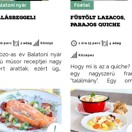
latoni nyár
Főétel
LLÁSREGGELI
FÜSTÖLT LAZACOS,
PARAJOS QUICHE
20 perc
2 adag
Könnyű
1 óra 15 perc
4 adag
020-as év Balatoni nyár
Közepes
ű műsor receptjei nagy
Hogy mi is az a quiche?
ert arattak, ezért úgy
egy nagyszerű fran
ndoltam, összegyűjtöm
“találmány”. Egy oml
et egy csokorba, hogy
tejszínes, tojásos le
nnyen elérhetőek
változatos feltétekk
gyenek. Ezeket a
Jelen esetben ez a füs
cepteket nem csak
lazac és a spenót lesz
áron, hanem az év
elkészítése nem igén
nden időszakában
komolyabb szakértelme
észítheted, mint ahogy a
fantáziánkat visz