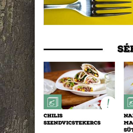
SÉ
CHILIS
NA
SZENDVICSTEKERCS
MA
SÜ