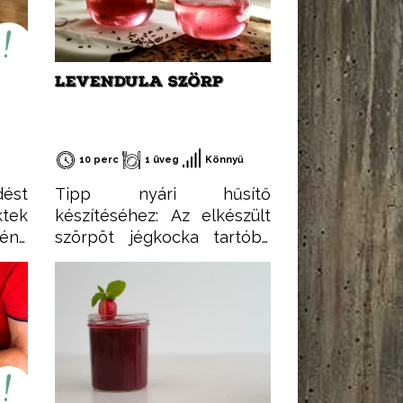
LEVENDULA SZÖRP
10 perc
1 üveg
Könnyű
dést
Tipp nyári hűsítő
tek
készítéséhez: Az elkészült
mény
szörpöt jégkocka tartóba
e is
adagoljuk, majd
ent:
lefagyasztjuk. Ezután nincs
gli.
más dolgunk, mint a meleg
lács
nyári estéken a pohár
m a
rozénkba beletenni.
al,
r és