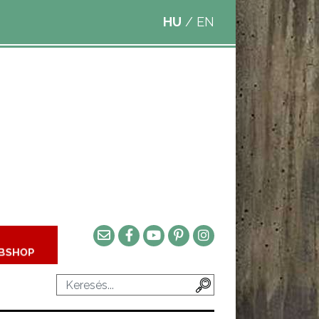
HU
/
EN
BSHOP