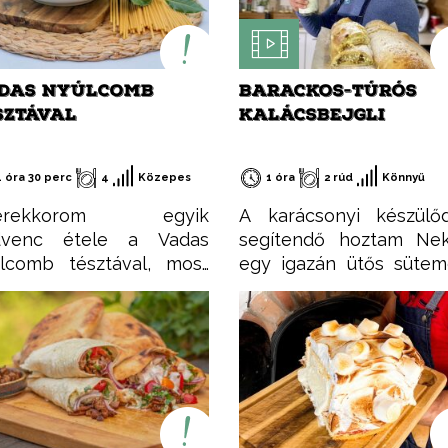
DAS NYÚLCOMB
BARACKOS-TÚRÓS
SZTÁVAL
KALÁCSBEJGLI
1 óra 30 perc
4
Közepes
1 óra
2 rúd
Könnyű
erekkorom egyik
A karácsonyi készülő
dvenc étele a Vadas
segítendő hoztam Nek
lcomb tésztával, most
egy igazán ütős süte
a elkészítettem, és még
receptet, aminek a nev
dig ugyanolyan finom!
már elmond szinte mind
miért érdemes nyúlhúst
Barackos-túrós kalácsbej
yasztani?
Ez nem tévedés, a ka
rmészetesen sovány,
puhaságát ötvözte
hérjében gazdag,
bejgli omlósságáv
csony zsírtartalmú hús.
valamint a baracklekvá