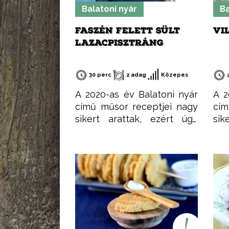
Balatoni nyár
Ba
FASZÉN FELETT SÜLT
VI
LAZACPISZTRÁNG
30 perc
2 adag
Közepes
A 2020-as év Balatoni nyár
A 2
című műsor receptjei nagy
cím
sikert arattak, ezért úgy
sik
gondoltam, összegyűjtöm
go
őket egy csokorba, hogy
ők
könnyen elérhetőek
kö
legyenek. Ezeket a
le
recepteket nem csak
re
nyáron, hanem az év
ny
minden időszakában
mi
elkészítheted, mint ahogy a
elk