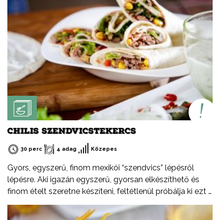
CHILIS SZENDVICSTEKERCS
30 perc
4 adag
Közepes
Gyors, egyszerű, finom mexikói “szendvics” lépésről
lépésre. Aki igazán egyszerű, gyorsan elkészíthető és
finom ételt szeretne készíteni, feltétlenül próbálja ki ezt a
receptemet – akár hidegen akár melegen.