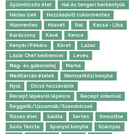
Gyümölcsös étel
Hal és tengeri herkentyűk
Házias ízek
Hozzáadott cukormentes
Húsmentes
Húsvét
Ital
Kacsa - Liba
Karácsony
Kávé
Kence
Kenyér/Pékáru
Köret
Lazac
Lázár Chef kedvencei
Leves
Mag- és gabonatej
Marha
Mediterrán ételek
Nemzetközi konyha
Nyúl
Olcsó hozzávalók
Recept lépésről lépésre
Recept videóval
Reggelik/Uzsonnák/Szendvicsek
Rizses étel
Saláta
Sertés
Smoothie
Soós Tészta
Spanyol konyha
Szárnyas