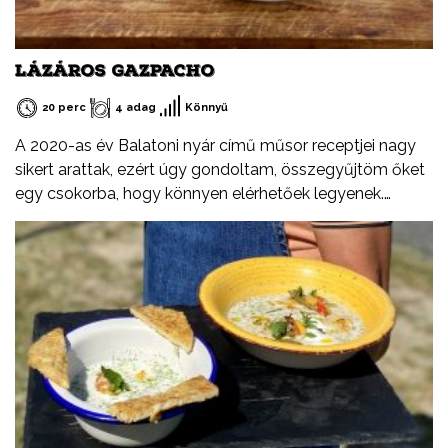
LÁZÁROS GAZPACHO
20 perc
4 adag
Könnyű
A 2020-as év Balatoni nyár című műsor receptjei nagy
sikert arattak, ezért úgy gondoltam, összegyűjtöm őket
egy csokorba, hogy könnyen elérhetőek legyenek.
Ezeket a recepteket nem csak nyáron, hanem az év
minden időszakában elkészítheted, mint ahogy a
Balatont is egész évben látogathatod! Jó főzést, és jó
étvágyát kívánok!