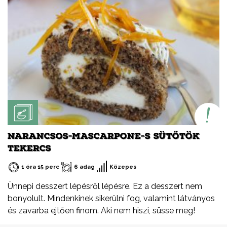
NARANCSOS-MASCARPONE-S SÜTŐTÖK
TEKERCS
1 óra 15 perc
6 adag
Közepes
Ünnepi desszert lépésről lépésre. Ez a desszert nem
bonyolult. Mindenkinek sikerülni fog, valamint látványos
és zavarba ejtően finom. Aki nem hiszi, süsse meg!