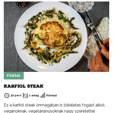
legyen csak egy kiindulópont. Arra biztatlak, hogy
kísérletezz bátran, cserélj ki egy-egy hozzávalót, adj
hozzá valami egészen újat.
Főétel
KARFIOL STEAK
30 perc
1 adag
Könnyű
Ez a karfiol steak önmagában is tökéletes fogást alkot,
vegánoknak, vegetáriánusoknak nagy szeretettel