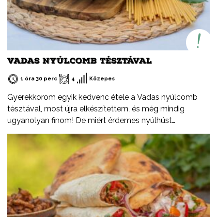
VADAS NYÚLCOMB TÉSZTÁVAL
1 óra 30 perc
4
Közepes
Gyerekkorom egyik kedvenc étele a Vadas nyúlcomb
tésztával, most újra elkészítettem, és még mindig
ugyanolyan finom! De miért érdemes nyúlhúst
fogyasztani? Természetesen sovány, fehérjében
gazdag, alacsony zsírtartalmú hús. Könnyen
emészthető. Kiváló alternatíva más húsfélék helyett,
változatosan és egyszerűen elkészíthető.