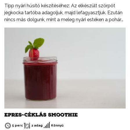
Tipp nyári hűsítő készítéséhez: Az elkészült szörpöt
jégkocka tartóba adagoljuk, majd lefagyasztjuk. Ezután
nincs más dolgunk, mint a meleg nyári estéken a pohár
rozénkba beletenni.
EPRES-CÉKLÁS SMOOTHIE
5 perc
2 adag
Könnyű