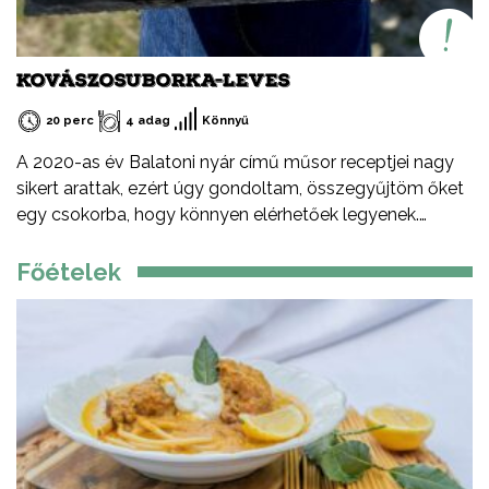
KOVÁSZOSUBORKA-LEVES
20 perc
4 adag
Könnyű
A 2020-as év Balatoni nyár című műsor receptjei nagy
sikert arattak, ezért úgy gondoltam, összegyűjtöm őket
egy csokorba, hogy könnyen elérhetőek legyenek.
Ezeket a recepteket nem csak nyáron, hanem az év
minden időszakában elkészítheted, mint ahogy a
Főételek
Balatont is egész évben látogathatod! Jó főzést, és jó
étvágyát kívánok!