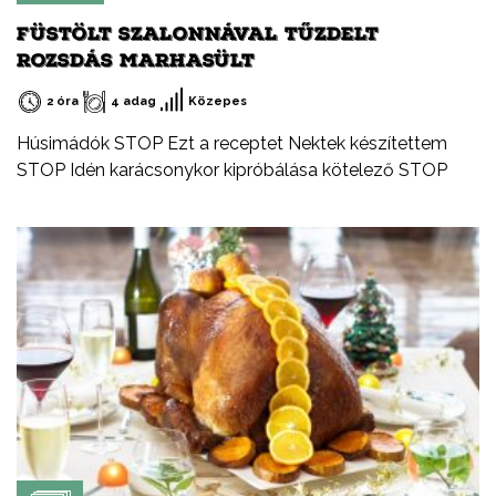
FÜSTÖLT SZALONNÁVAL TŰZDELT
ROZSDÁS MARHASÜLT
2 óra
4 adag
Közepes
Húsimádók STOP Ezt a receptet Nektek készítettem
STOP Idén karácsonykor kipróbálása kötelező STOP