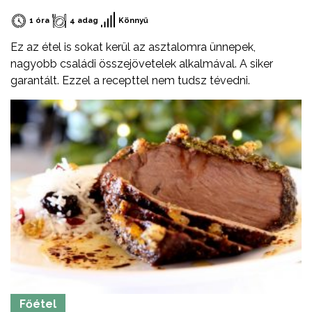
1 óra
4 adag
Könnyű
Ez az étel is sokat kerül az asztalomra ünnepek,
nagyobb családi összejövetelek alkalmával. A siker
garantált. Ezzel a recepttel nem tudsz tévedni.
Főétel