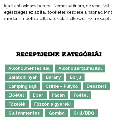
Igazi antioxidáns bomba. Nemcsak finom, de rendkívül
egészséges ez az ital, tökéletes kezdése a napnak. Mint
minden smoothie, pillanatok alatt elkészül. Ez a recept
legyen csak egy kiindulópont. Arra biztatlak, hogy
kísérletezz bátran, cserélj ki egy-egy hozzávalót, adj
hozzá valami egészen újat.
RECEPTJEINK KATEGÓRIÁI
Alkoholmentes ital
Alkoholtartalmú ital
Balatoni nyár
Bárány
Borjú
Camping sajt
Csirke – Pulyka
Desszert
Előétel
Eper
Fácán
Főétel
Főzelék
Főzzön a gyerek!
Gluténmentes
Gomba
Grill/BBQ