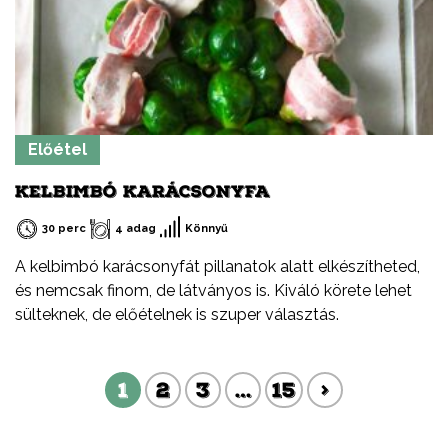
Előétel
KELBIMBÓ KARÁCSONYFA
30 perc
4 adag
Könnyű
A kelbimbó karácsonyfát pillanatok alatt elkészítheted,
és nemcsak finom, de látványos is. Kiváló körete lehet
sülteknek, de előételnek is szuper választás.
1
2
3
…
15
>