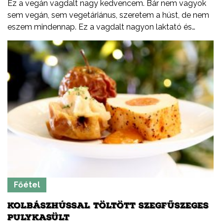
Ez a vegán vagdalt nagy kedvencem. Bár nem vagyok
sem vegán, sem vegetáriánus, szeretem a húst, de nem
eszem mindennap. Ez a vagdalt nagyon laktató és
tápláló is egyen. Egy kis barbecue szósszal nyakon
öntve és egy kis csemege uborkával mennyei lakoma.
Főétel
KOLBÁSZHÚSSAL TÖLTÖTT SZEGFŰSZEGES
PULYKASÜLT