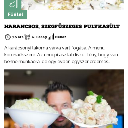
Főétel
NARANCSOS, SZEGFŰSZEGES PULYKASÜLT
3-5 óra
6-8 adag
Nehéz
A karácsonyi lakoma várva várt fogása. A menü
koronaékszere. Az ünnepi asztal dísze. Tény, hogy van
benne munkaóra, de egy évben egyszer érdemes
elkészíteni. Megéri a fáradtságot…. (Figyelem: egy 18 kg-
os pulykát készítettem el, ezt a receptet viszont bébi
pulykára (3-5 kg) írtam! Kellemes Készülődést
Mindenkinek!)