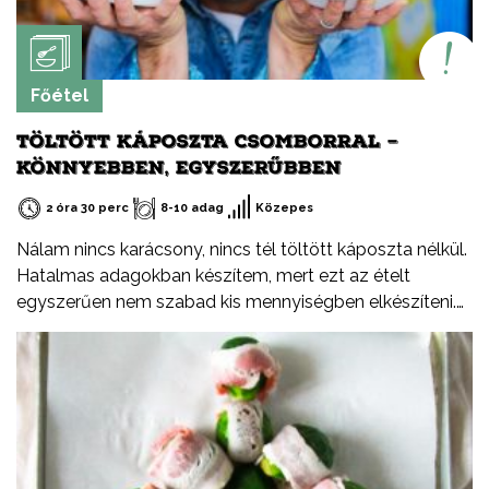
Főétel
TÖLTÖTT KÁPOSZTA CSOMBORRAL –
KÖNNYEBBEN, EGYSZERŰBBEN
2 óra 30 perc
8-10 adag
Közepes
Nálam nincs karácsony, nincs tél töltött káposzta nélkül.
Hatalmas adagokban készítem, mert ezt az ételt
egyszerűen nem szabad kis mennyiségben elkészíteni.
Mutatom, nálam hogyan készül.