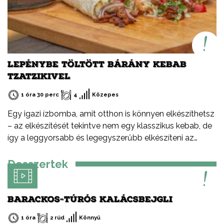
LEPÉNYBE TÖLTÖTT BÁRÁNY KEBAB
TZATZIKIVEL
1 óra 30 perc
4
Közepes
Egy igazi ízbomba, amit otthon is könnyen elkészíthetsz
– az elkészítését tekintve nem egy klasszikus kebab, de
így a leggyorsabb és legegyszerűbb elkészíteni az
otthoni verzióját – serpenyőben, faszén nélkül. De miért
érdemes bárányhúst választani? Kiváló minőségű,
Desszertek
tápanyagban gazdag vörös hús. Magas vas-, cink- és B-
vitamin-tartalmú. Gazdag íze és lágy textúrája
különlegessé teszi az ételeket. Prémium alapanyag,
BARACKOS-TÚRÓS KALÁCSBEJGLI
amely az egyik legfenntarthatóbb forrásból származik.
1 óra
2 rúd
Könnyű