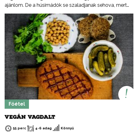
ajánlom. De a húsimádók se szaladjanak sehova, mert
köretnek is tökéletes.
Főétel
VEGÁN VAGDALT
55 perc
4-6 adag
Könnyű