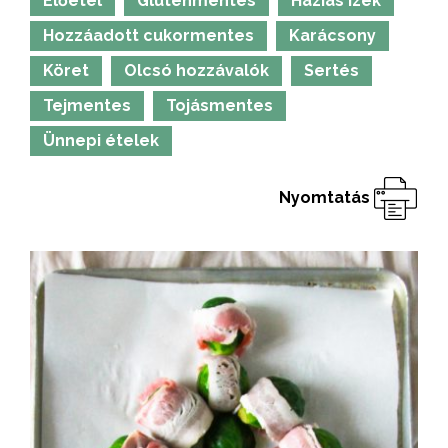
Előétel
Gluténmentes
Házias ízek
Hozzáadott cukormentes
Karácsony
Köret
Olcsó hozzávalók
Sertés
Tejmentes
Tojásmentes
Ünnepi ételek
Nyomtatás