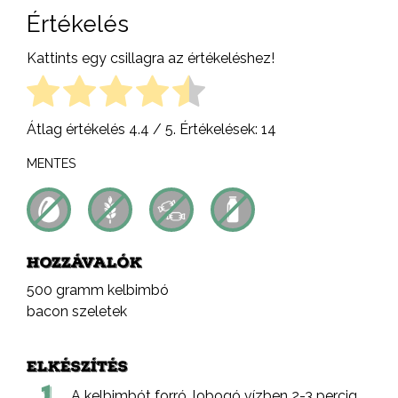
Értékelés
Kattints egy csillagra az értékeléshez!
Átlag értékelés
4.4
/ 5. Értékelések:
14
MENTES
HOZZÁVALÓK
500 gramm kelbimbó
bacon szeletek
ELKÉSZÍTÉS
1.
A kelbimbót forró, lobogó vízben 2-3 percig