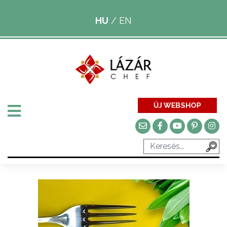
HU
/
EN
ÚJ WEBSHOP