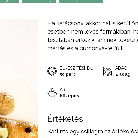
Ha karácsony, akkor hal is kerüljön
esetben nem leves formájában, 
tésztában érkezik, aminek tökélet
mártás és a burgonya-felfújt.
ELKÉSZÍTÉSI IDŐ
ADAG
50 perc
4 adag
ÁR
Közepes
Értékelés
Kattints egy csillagra az értékelés