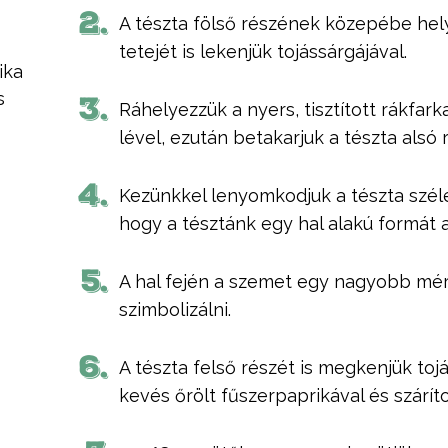
2.
A tészta fölső részének közepébe helye
tetejét is lekenjük tojássárgájával.
ika
s
3.
Ráhelyezzük a nyers, tisztított rákfar
lével, ezután betakarjuk a tészta alsó 
4.
Kezünkkel lenyomkodjuk a tészta széleit
hogy a tésztánk egy hal alakú formát a
5.
A hal fején a szemet egy nagyobb mér
szimbolizálni.
6.
A tészta felső részét is megkenjük toj
kevés őrölt fűszerpaprikával és szárí