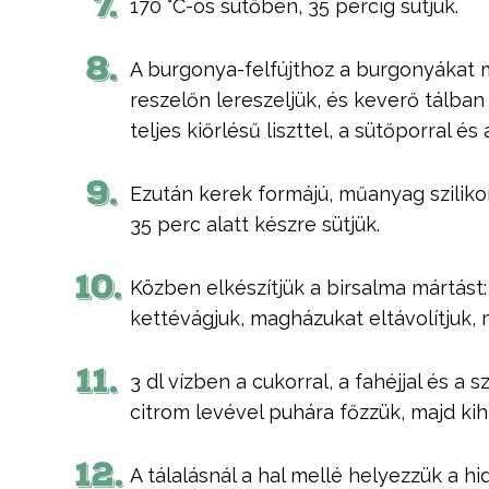
7.
170 °C-os sütőben, 35 percig sütjük.
8.
A burgonya-felfújthoz a burgonyákat 
reszelőn lereszeljük, és keverő tálban 
teljes kiőrlésű liszttel, a sütőporral és 
9.
Ezután kerek formájú, műanyag sziliko
35 perc alatt készre sütjük.
10.
Közben elkészítjük a birsalma mártás
kettévágjuk, magházukat eltávolítjuk,
11.
3 dl vízben a cukorral, a fahéjjal és a 
citrom levével puhára főzzük, majd kih
12.
A tálalásnál a hal mellé helyezzük a h