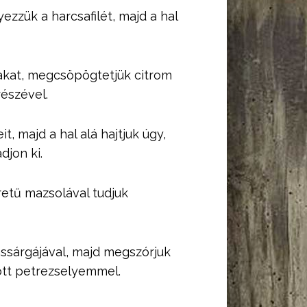
zzük a harcsafilét, majd a hal
kakat, megcsöpögtetjük citrom
részével.
, majd a hal alá hajtjuk úgy,
djon ki.
etű mazsolával tudjuk
ássárgájával, majd megszórjuk
tott petrezselyemmel.