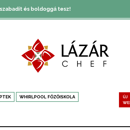
lszabadít és boldoggá tesz!
ÚJ
PTEK
WHIRLPOOL FŐZŐISKOLA
WE