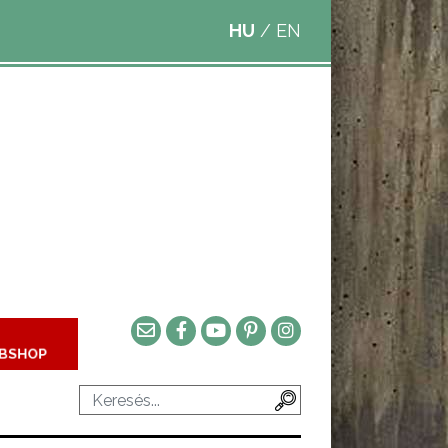
HU
/
EN
BSHOP