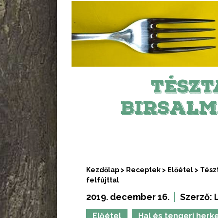
TÉSZT
BIRSALM
Kezdőlap
>
Receptek
>
Előétel
>
Tészt
felfújttal
2019. december 16.
Szerző:
Előétel
Hal és tengeri herk