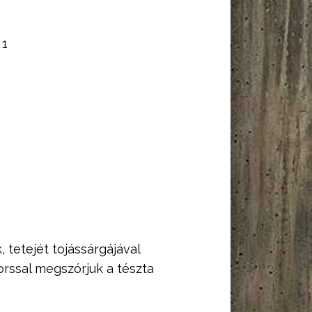
:
1
k, tetejét tojássárgájával
rssal megszórjuk a tészta