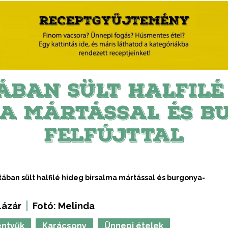
ÁBAN SÜLT HALFILÉ
A MÁRTÁSSAL ÉS B
FELFÚJTTAL
ában sült halfilé hideg birsalma mártással és burgonya-
Lázár
Fotó:
Melinda
entyűk
Karácsony
Ünnepi ételek