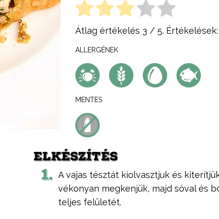
Átlag értékelés
3
/ 5. Értékelések
ALLERGÉNEK
MENTES
ELKÉSZÍTÉS
1.
A vajas tésztát kiolvasztjuk és kiterítjü
vékonyan megkenjük, majd sóval és bo
teljes felületét.