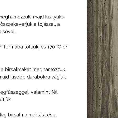
meghámozzuk, majd kis lyukú
összekeverjük a tojással, a
a sóval.
n formába töltjük, és 170 °C-on
t: a birsalmákat meghámozzuk,
 majd kisebb darabokra vágjuk.
szegfűszeggel, valamint fél
űtjük.
ideg birsalma mártást és a