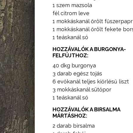
1 szem mazsola
fél citrom leve
1 mokkáskanál őrölt fűszerpapr
1 mokkáskanál őrölt fekete bor
1 teáskanál só
HOZZÁVALÓK A BURGONYA-
FELFÚJTHOZ:
40 dkg burgonya
3 darab egész tojás
6 evőkanál teljes kiőrlésű liszt
3 mokkáskanál sütőpor
1 teáskanál só
HOZZÁVALÓK A BIRSALMA
MÁRTÁSHOZ:
2 darab birsalma