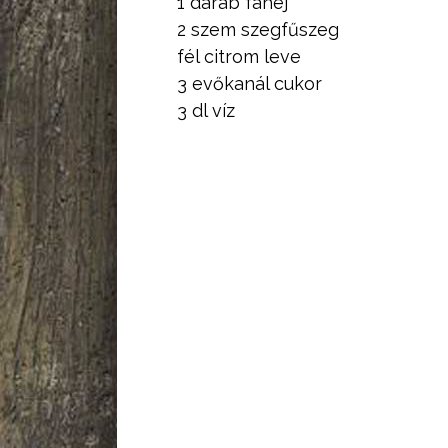
1 darab fahéj
2 szem szegfűszeg
fél citrom leve
3 evőkanál cukor
3 dl víz