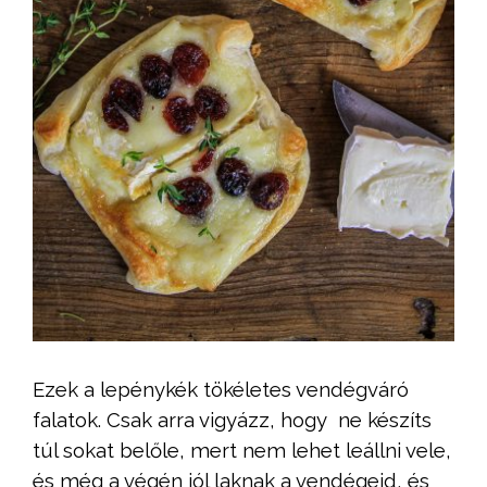
Ezek a lepénykék tökéletes vendégváró
falatok. Csak arra vigyázz, hogy ne készíts
túl sokat belőle, mert nem lehet leállni vele,
és még a végén jól laknak a vendégeid, és