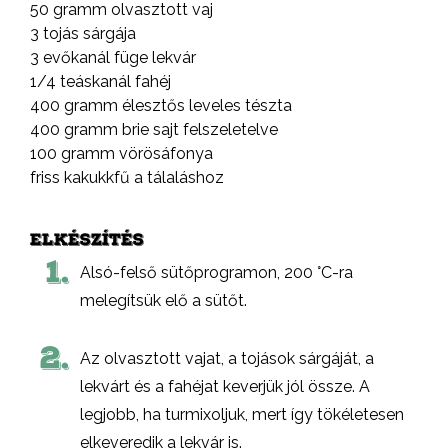
50 gramm olvasztott vaj
3 tojás sárgája
3 evőkanál füge lekvár
1/4 teáskanál fahéj
400 gramm élesztős leveles tészta
400 gramm brie sajt felszeletelve
100 gramm vörösáfonya
friss kakukkfű a tálaláshoz
ELKÉSZÍTÉS
1.
Alsó-felső sütőprogramon, 200 °C-ra
melegítsük elő a sütőt.
2.
Az olvasztott vajat, a tojások sárgáját, a
lekvárt és a fahéjat keverjük jól össze. A
legjobb, ha turmixoljuk, mert így tökéletesen
elkeveredik a lekvár is.