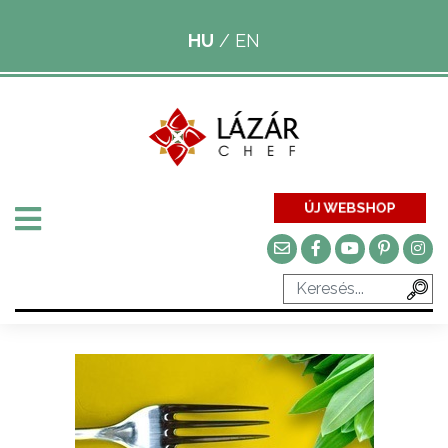
HU
/
EN
ÚJ WEBSHOP