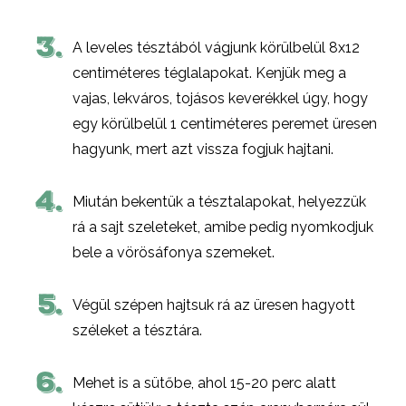
3.
A leveles tésztából vágjunk körülbelül 8x12
centiméteres téglalapokat. Kenjük meg a
vajas, lekváros, tojásos keverékkel úgy, hogy
egy körülbelül 1 centiméteres peremet üresen
hagyunk, mert azt vissza fogjuk hajtani.
4.
Miután bekentük a tésztalapokat, helyezzük
rá a sajt szeleteket, amibe pedig nyomkodjuk
bele a vörösáfonya szemeket.
5.
Végül szépen hajtsuk rá az üresen hagyott
széleket a tésztára.
6.
Mehet is a sütőbe, ahol 15-20 perc alatt