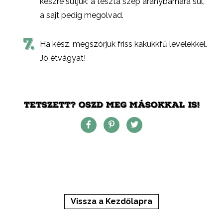
készre sütjük: a tészta szép aranybarnára sül,
a sajt pedig megolvad.
7.
Ha kész, megszórjuk friss kakukkfű levelekkel.
Jó étvágyat!
TETSZETT? OSZD MEG MÁSOKKAL IS!
Vissza a Kezdőlapra