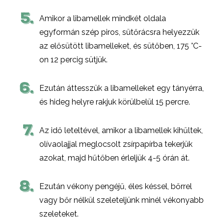
5.
Amikor a libamellek mindkét oldala
egyformán szép piros, sütőrácsra helyezzük
az elősütött libamelleket, és sütőben, 175 °C-
on 12 percig sütjük.
6.
Ezután áttesszük a libamelleket egy tányérra,
és hideg helyre rakjuk körülbelül 15 percre.
7.
Az idő leteltével, amikor a libamellek kihűltek,
olívaolajjal meglocsolt zsírpapírba tekerjük
azokat, majd hűtőben érleljük 4-5 órán át.
8.
Ezután vékony pengéjű, éles késsel, bőrrel
vagy bőr nélkül szeleteljünk minél vékonyabb
szeleteket.