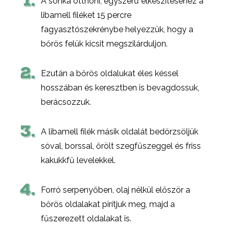
1.
A sonka otthoni, egyszerű elkészítéséhez a
libamell filéket 15 percre
fagyasztószekrénybe helyezzük, hogy a
bőrös felük kicsit megszilárduljon.
2.
Ezután a bőrös oldalukat éles késsel
hosszában és keresztben is bevagdossuk,
berácsozzuk.
3.
A libamell filék másik oldalát bedörzsöljük
sóval, borssal, őrölt szegfűszeggel és friss
kakukkfű levelekkel.
4.
Forró serpenyőben, olaj nélkül először a
bőrös oldalakat pirítjuk meg, majd a
fűszerezett oldalakat is.