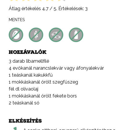
Átlag értékelés
4.7
/ 5. Értékelések:
3
MENTES
HOZZÁVALÓK
3 darab libamellfilé
4 evőkanál narancslekvár vagy áfonyalekvár
1 teáskanál kakukkfű
1 mokkáskanál őrölt szegfűszeg
fél dl olívaolaj
1 mokkáskanál őrölt fekete bors
2 teáskanál só
ELKÉSZÍTÉS