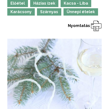
Előétel
Házias ízek
Kacsa - Liba
Karácsony
Szárnyas
Ünnepi ételek
Nyomtatás