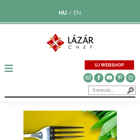
HU
/
EN
ÚJ WEBSHOP