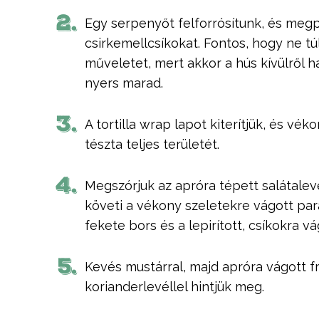
2.
Egy serpenyőt felforrósítunk, és megp
csirkemellcsíkokat. Fontos, hogy ne t
műveletet, mert akkor a hús kívülről h
nyers marad.
3.
A tortilla wrap lapot kiterítjük, és v
tészta teljes területét.
4.
Megszórjuk az apróra tépett salátalevé
követi a vékony szeletekre vágott par
fekete bors és a lepirított, csíkokra v
5.
Kevés mustárral, majd apróra vágott f
korianderlevéllel hintjük meg.