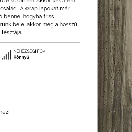
közé sorolnám. Akkor készítem,
 család. A wrap lapokat már
jó benne, hogyha friss
erünk bele, akkor még a hosszú
tésztája.
NEHÉZSÉGI FOK
Könnyű
hez!