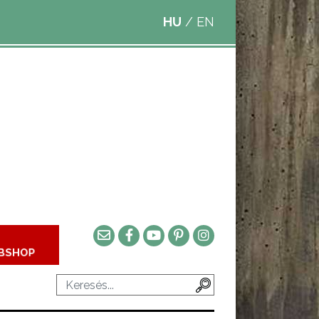
HU
/
EN
BSHOP