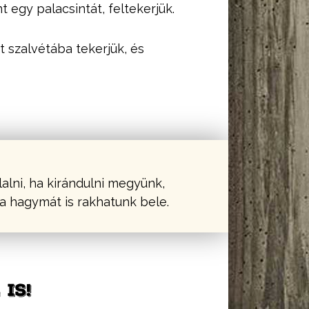
t egy palacsintát, feltekerjük.
t szalvétába tekerjük, és
lni, ha kirándulni megyünk,
la hagymát is rakhatunk bele.
IS!