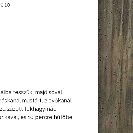
k:
10
álba tesszük, majd sóval,
eáskanál mustárt, 2 evőkanál
ezd zúzott fokhagymát,
prikával, és 10 percre hűtőbe