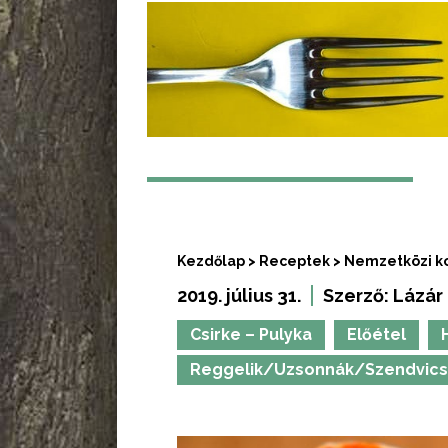
Kezdőlap
>
Receptek
>
Nemzetközi k
2019. július 31.
Szerző:
Lázár
Csirke – Pulyka
Előétel
Reggelik/Uzsonnák/Szendvic