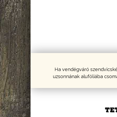
Ha vendégváró szendvicskén
uzsonnának alufóliába csomag
TE