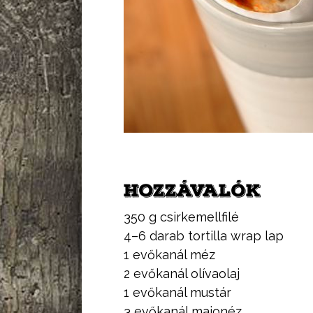
HOZZÁVALÓK
350 g csirkemellfilé
4–6 darab tortilla wrap lap
1 evőkanál méz
2 evőkanál olívaolaj
1 evőkanál mustár
3 evőkanál majonéz