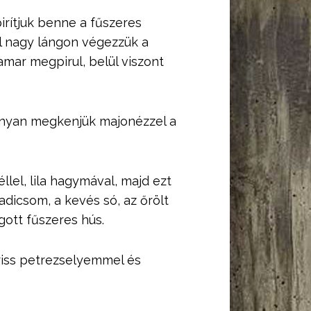
irítjuk benne a fűszeres
úl nagy lángon végezzük a
amar megpirul, belül viszont
ékonyan megkenjük majonézzel a
llel, lila hagymával, majd ezt
adicsom, a kevés só, az őrölt
ágott fűszeres hús.
riss petrezselyemmel és