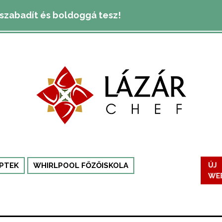
lszabadít és boldoggá tesz!
PTEK
WHIRLPOOL FŐZŐISKOLA
ÚJ
WE