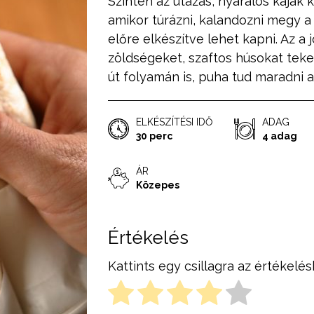
Szintén az utazás, nyaralós kaják 
amikor túrázni, kalandozni megy a
előre elkészítve lehet kapni. Az a 
zöldségeket, szaftos húsokat tek
út folyamán is, puha tud maradni a 
ELKÉSZÍTÉSI IDŐ
ADAG
30 perc
4 adag
ÁR
Közepes
Értékelés
Kattints egy csillagra az értékelés