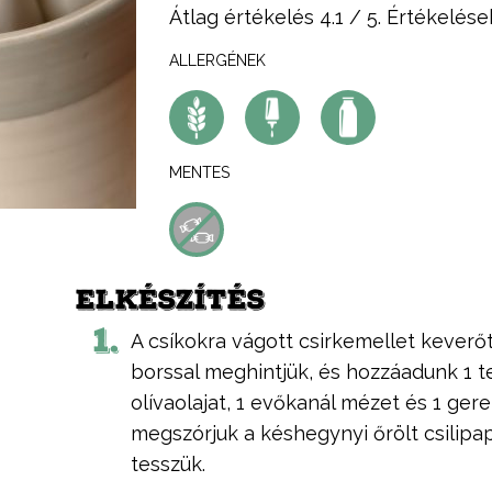
Átlag értékelés
4.1
/ 5. Értékelése
ALLERGÉNEK
MENTES
ELKÉSZÍTÉS
1.
A csíkokra vágott csirkemellet keverőt
borssal meghintjük, és hozzáadunk 1 t
olívaolajat, 1 evőkanál mézet és 1 ger
megszórjuk a késhegynyi őrölt csilipa
tesszük.