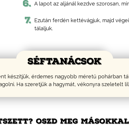
6.
A lapot az aljánál kezdve szorosan, min
7.
Ezután ferdén kettévágjuk, majd végei
tálaljuk.
SÉFTANÁCSOK
t készítjük, érdemes nagyobb méretű pohárban tála
olni. Ha szeretjük a hagymát, vékonyra szeletelt li
TSZETT? OSZD MEG MÁSOKKAL 