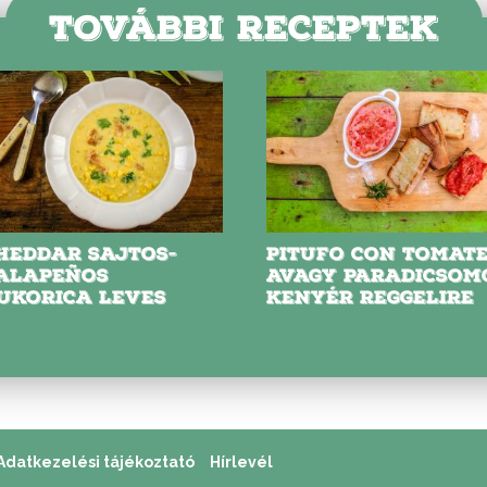
TOVÁBBI RECEPTEK
HEDDAR SAJTOS-
PITUFO CON TOMATE
ALAPEÑOS
AVAGY PARADICSOM
UKORICA LEVES
KENYÉR REGGELIRE
Adatkezelési tájékoztató
Hírlevél