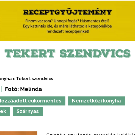
TEKERT SZENDVICS
onyha
>
Tekert szendvics
Fotó:
Melinda
Hozzáadott cukormentes
Nemzetközi konyha
sek
Szárnyas