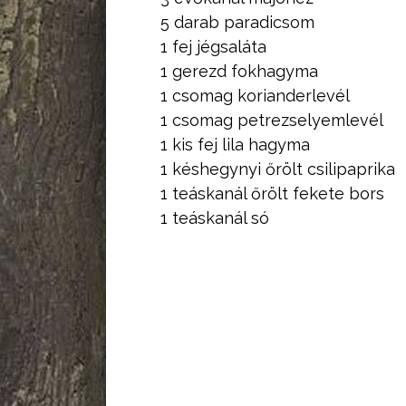
5 darab paradicsom
1 fej jégsaláta
1 gerezd fokhagyma
1 csomag korianderlevél
1 csomag petrezselyemlevél
1 kis fej lila hagyma
1 késhegynyi őrölt csilipaprika
1 teáskanál őrölt fekete bors
1 teáskanál só