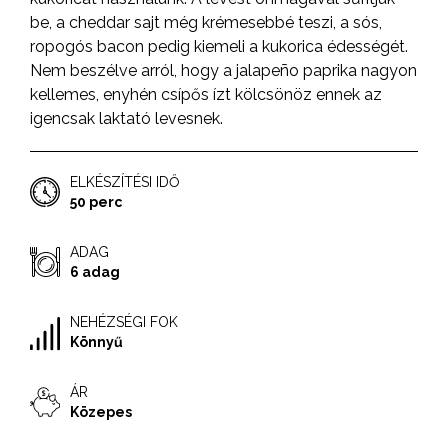
be, a cheddar sajt még krémesebbé teszi, a sós,
ropogós bacon pedig kiemeli a kukorica édességét.
Nem beszélve arról, hogy a jalapeño paprika nagyon
kellemes, enyhén csípős ízt kölcsönöz ennek az
igencsak laktató levesnek.
ELKÉSZÍTÉSI IDŐ
50 perc
ADAG
6 adag
NEHÉZSÉGI FOK
Könnyű
ÁR
Közepes