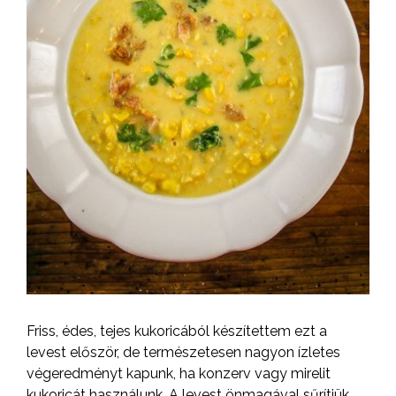
Friss, édes, tejes kukoricából készítettem ezt a
levest először, de természetesen nagyon ízletes
végeredményt kapunk, ha konzerv vagy mirelit
kukoricát használunk. A levest önmagával sűrítjük