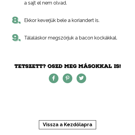
a sajt el nem olvad.
8.
Ekkor keverjük bele a koriandert is.
9.
Tálaláskor megszórjuk a bacon kockákkal.
TETSZETT? OSZD MEG MÁSOKKAL IS!
Vissza a Kezdőlapra