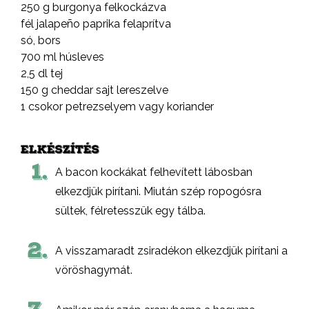
250 g burgonya felkockázva
fél jalapeño paprika felaprítva
só, bors
700 ml húsleves
2,5 dl tej
150 g cheddar sajt lereszelve
1 csokor petrezselyem vagy koriander
ELKÉSZÍTÉS
1.
A bacon kockákat felhevített lábosban
elkezdjük pirítani. Miután szép ropogósra
sültek, félretesszük egy tálba.
2.
A visszamaradt zsiradékon elkezdjük pirítani a
vöröshagymát.