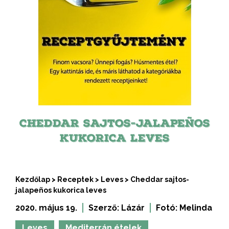
CHEDDAR SAJTOS-JALAPEÑOS
KUKORICA LEVES
Kezdőlap
>
Receptek
>
Leves
>
Cheddar sajtos-
jalapeños kukorica leves
2020. május 19.
Szerző:
Lázár
Fotó:
Melinda
Leves
Mediterrán ételek