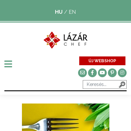
HU
/
EN
ÚJ WEBSHOP