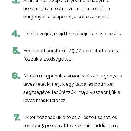
3.
Amikor már szép aranybarna a hagyma,
hozzáadjuk a fokhagymát, a kukoricát, a
burgonyát, a jalapeñot, a sót és a borsot.
4.
Jól elkeverjük, majd hozzáadjuk a húslevest is.
5.
Fedő alatt körülbelül 25-30 perc alatt puhára
főzzük a zöldségeket.
6.
Miután megpuhult a kukorica és a burgonya, a
leves felét kimerjük egy tálba, és botmixer
segítségével lepürézzük, majd visszaöntjük a
leves másik feléhez.
7.
Ekkor hozzáadjuk a tejet, a reszelt sajtot, és
további 5 percen át főzzük, mindaddig, amíg