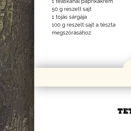
1 teáskanál paprikakrém
50 g reszelt sajt
1 tojás sárgája
100 g reszelt sajt a tészta
megszórásához
TE