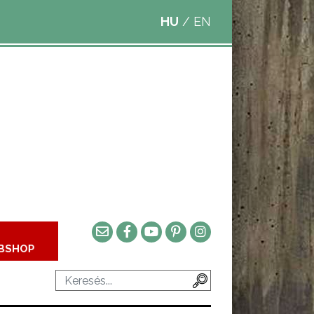
HU
/
EN
BSHOP