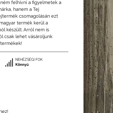
tném felhívni a figyelmetek a
árka, hanem a Tej
ejtermék csomagolásán ezt
 magyar termék kerül a
ől készült. Arról nem is
l csak lehet vásároljunk
t termékek!
NEHÉZSÉGI FOK
Könnyű
hez!