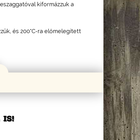
lyeszaggatóval kiformázzuk a
zük, és 200°C-ra előmelegített
IS!