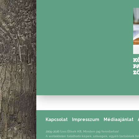
K
P
Z
S
Kapcsolat
Impresszum
Médiaajánlat
2009-2026 Ízes Étkek Kft. Minden jog fenntartva!
A weboldalon található képek, szövegek, egyéb tartalmak fe