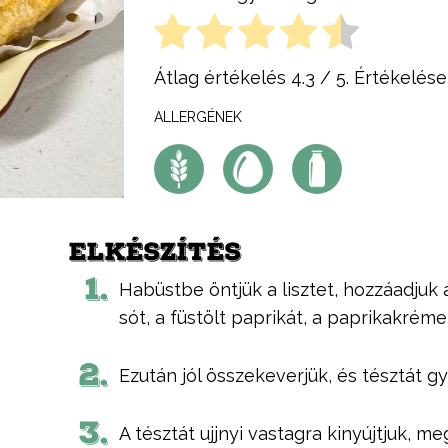
Átlag értékelés
4.3
/ 5. Értékelése
ALLERGÉNEK
ELKÉSZÍTÉS
1.
Habüstbe öntjük a lisztet, hozzáadjuk a l
sót, a füstölt paprikát, a paprikakrémet
2.
Ezután jól összekeverjük, és tésztát g
3.
A tésztát ujjnyi vastagra kinyújtjuk, m