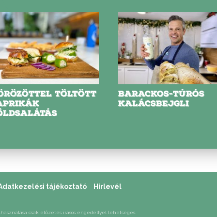
ÖRÖZÖTTEL TÖLTÖTT
BARACKOS-TÚRÓS
APRIKÁK
KALÁCSBEJGLI
ÖLDSALÁTÁS
ZENDVICSBEN
Adatkezelési tájékoztató
Hírlevél
lhasználása csak előzetes írásos engedéllyel lehetséges.