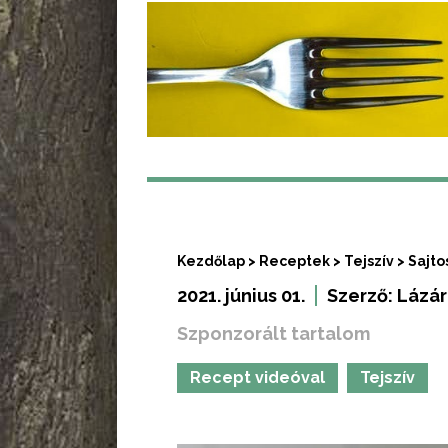
Kezdőlap
>
Receptek
>
Tejszív
>
Sajto
2021. június 01.
Szerző:
Lázár
Szponzorált tartalom
Recept videóval
Tejszív