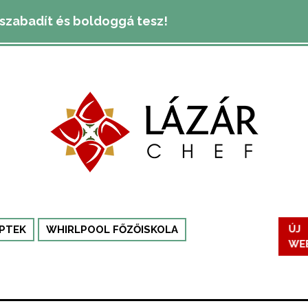
lszabadít és boldoggá tesz!
ÚJ
PTEK
WHIRLPOOL FŐZŐISKOLA
WE