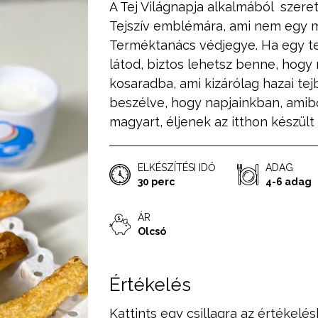
A Tej Világnapja alkalmából szere
Tejszív emblémára, ami nem egy m
Terméktanács védjegye. Ha egy t
látod, biztos lehetsz benne, hogy
kosaradba, ami kizárólag hazai tejb
beszélve, hogy napjainkban, amibő
magyart, éljenek az itthon készül
ELKÉSZÍTÉSI IDŐ
ADAG
30 perc
4-6 adag
ÁR
Olcsó
Értékelés
Kattints egy csillagra az értékelés