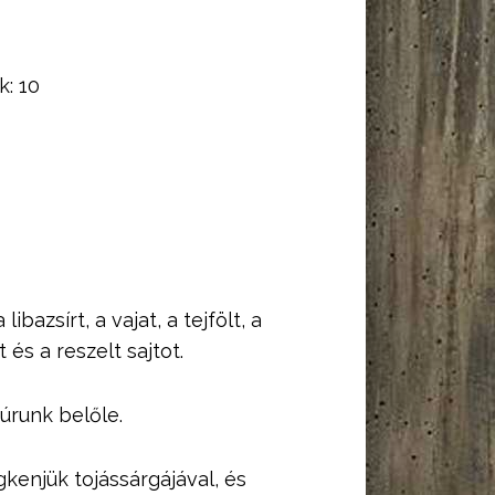
k:
10
ibazsírt, a vajat, a tejfölt, a
 és a reszelt sajtot.
yúrunk belőle.
egkenjük tojássárgájával, és