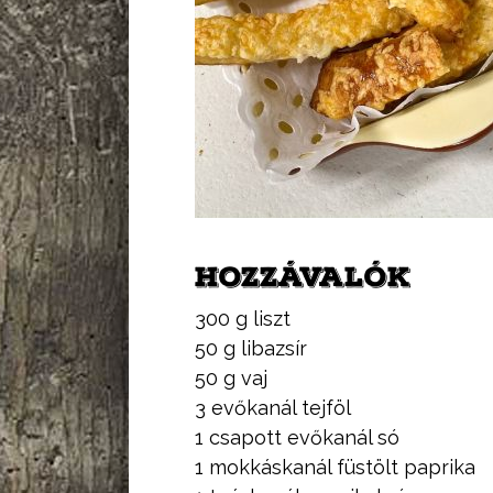
HOZZÁVALÓK
300 g liszt
50 g libazsír
50 g vaj
3 evőkanál tejföl
1 csapott evőkanál só
1 mokkáskanál füstölt paprika