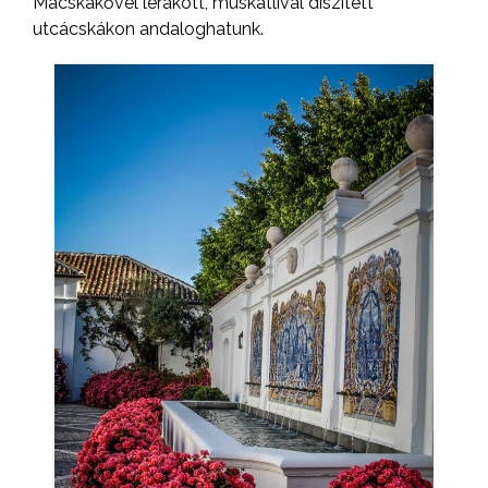
Macskakővel lerakott, muskátlival díszített
utcácskákon andaloghatunk.