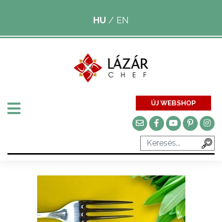
HU
/
EN
ÚJ WEBSHOP