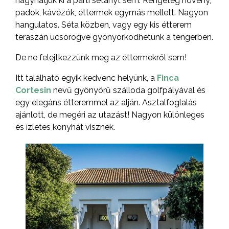
hagyhatjuk ki a parti sétányt sem. Rengeteg növény,
padok, kávézók, éttermek egymás mellett. Nagyon
hangulatos. Séta közben, vagy egy kis étterem
teraszán ücsörögve gyönyörködhetünk a tengerben.
De ne felejtkezzünk meg az éttermekről sem!
Itt található egyik kedvenc helyünk, a
Finca
Cortesin
nevű gyönyörű szálloda golfpályával és
egy elegáns étteremmel az alján. Asztalfoglalás
ajánlott, de megéri az utazást! Nagyon különleges
és ízletes konyhát visznek.