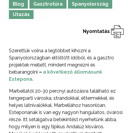
Blog
Gasztrotúra
Spanyolország
Utazás
Nyomtatás
Szerettük volna a legtöbbet kihozni a
Spanyolországban eltöltött időből, és a gasztro
projektek mellett, mindent megnézni és
bebarangolni
–
a következő állomásunk
Estepona.
Marbellától 20-30 percnyi autózásra található ez
tengerparti városka, strandokkal, éttermekkel, és
helyes látnivalókkal. Marbellához hasonlóan,
Esteponának is van egy nagyon hangulatos, óvárosi
része. Itt sétálgatva betekintést nyerhetünk abba,
hogy milyen is egy tipikus Andalúz kisváros.