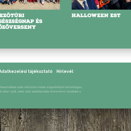
EZŐTÚRI
HALLOWEEN EST
GÉSZSÉGNAP ÉS
ŐZŐVERSENY
Adatkezelési tájékoztató
Hírlevél
lhasználása csak előzetes írásos engedéllyel lehetséges.
át akár nyílt, akár zárt adatbázisba lementeni, továbbá a