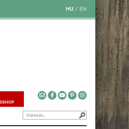
HU
/
EN
BSHOP