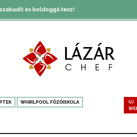
lszabadít és boldoggá tesz!
ÚJ
PTEK
WHIRLPOOL FŐZŐISKOLA
WE