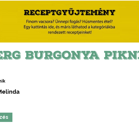
ERG BURGONYA PIKN
nik
Melinda
izés