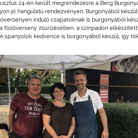
gusztus 24-én került megrendezésre a Berg Burgonya
gyon jó hangulatú rendezvényen. Burgonyából készü
őzőversenyen induló csapatoknak is burgonyából készü
t a főzőverseny zsűrizésében, a színpadon elkészítet
. A spanyolok kedvence is burgonyából készül, így tök