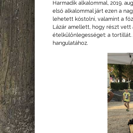
Harmadik alkalommal, 2019. au
első alkalommal járt ezen a na
lehetett kóstolni, valamint a f
Lázár amellett, hogy részt vet
ételkülönlegességet: a tortillát
hangulatához.