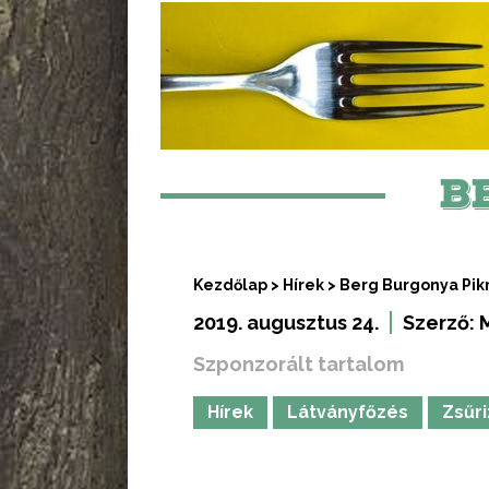
B
Kezdőlap
>
Hírek
>
Berg Burgonya Pik
2019. augusztus 24.
Szerző:
Szponzorált tartalom
Hírek
Látványfőzés
Zsűr