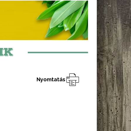
IK
Nyomtatás