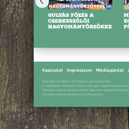
S SIKERT
GULYÁS FŐZÉS A
M
AZ I.
CSERKESZŐLŐI
E
PIZZAKÉSZÍTŐ
HAGYOMÁNYŐRZŐKKEL
F
ÁG 2023
Kapcsolat
Impresszum
Médiaajánlat
2009-2026 Ízes Étkek Kft. Minden jog fenntartva!
A weboldalon található képek, szövegek, egyéb tartalmak fe
Előzetes írásos engedély nélkül tilos jelen weboldal tartalm
tartalmát kereskedelmi célra felhasználni.