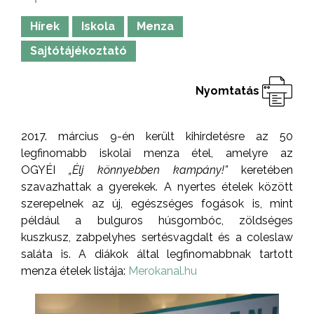
Hírek
Iskola
Menza
Sajtótájékoztató
Nyomtatás
2017. március 9-én került kihirdetésre az 50
legfinomabb iskolai menza étel, amelyre az
OGYÉI
„Élj könnyebben kampány!”
keretében
szavazhattak a gyerekek. A nyertes ételek között
szerepelnek az új, egészséges fogások is, mint
például a bulguros húsgombóc, zöldséges
kuszkusz, zabpelyhes sertésvagdalt és a coleslaw
saláta is. A diákok által legfinomabbnak tartott
menza ételek listája:
Merokanal.hu