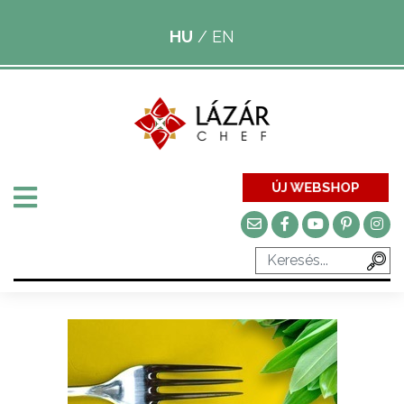
HU
/
EN
ÚJ WEBSHOP