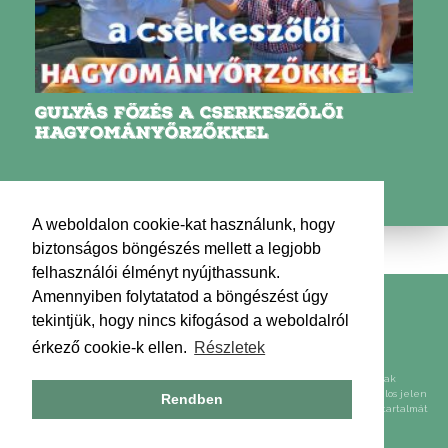
GULYÁS FŐZÉS A CSERKESZŐLŐI
HAGYOMÁNYŐRZŐKKEL
A weboldalon cookie-kat használunk, hogy
biztonságos böngészés mellett a legjobb
felhasználói élményt nyújthassunk.
Amennyiben folytatatod a böngészést úgy
Kapcsolat
Impresszum
Médiaajánlat
tekintjük, hogy nincs kifogásod a weboldalról
Adatkezelési tájékoztató
Hírlevél
érkező cookie-k ellen.
Részletek
2009-2026 Ízes Étkek Kft. Minden jog fenntartva!
A weboldalon található képek, szövegek, egyéb tartalmak felhasználása csak
előzetes írásos engedéllyel lehetséges. Előzetes írásos engedély nélkül tilos jelen
Rendben
weboldal tartalmát akár nyílt, akár zárt adatbázisba lementeni, továbbá a tartalmát
kereskedelmi célra felhasználni.