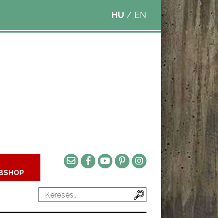
HU
/
EN
BSHOP