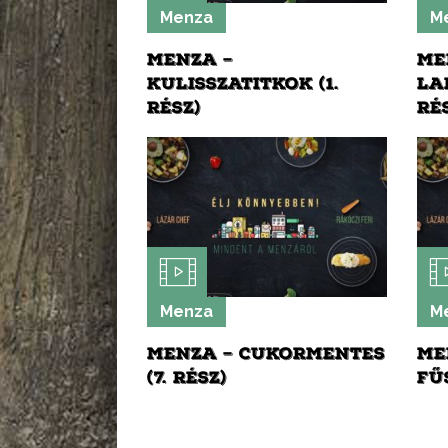
Menza
M
MENZA –
ME
KULISSZATITKOK (1.
LA
RÉSZ)
RÉ
Menza
M
MENZA – CUKORMENTES
ME
(7. RÉSZ)
FŰ