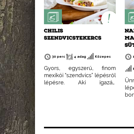
CHILIS
NA
SZENDVICSTEKERCS
MA
SÜ
30 perc
4 adag
Közepes
Gyors, egyszerű, finom
mexikói “szendvics” lépésről
Ünn
lépésre. Aki igazán
lép
egyszerű, gyorsan
bo
elkészíthető és finom ételt
si
szeretne készíteni,
lá
feltétlenül próbálja ki ezt a
ejt
receptemet – akár hidegen
süs
akár melegen.