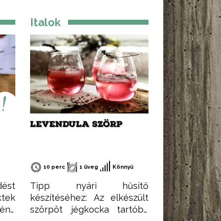
Italok
LEVENDULA SZÖRP
10 perc
1 üveg
Könnyű
dést
Tipp nyári hűsítő
tek
készítéséhez: Az elkészült
mény
szörpöt jégkocka tartóba