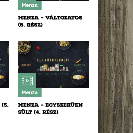
Menza
MENZA – VÁLTOZATOS
(8. RÉSZ)
Menza
(5.
MENZA – EGYSZERŰEN
SÜLT (4. RÉSZ)