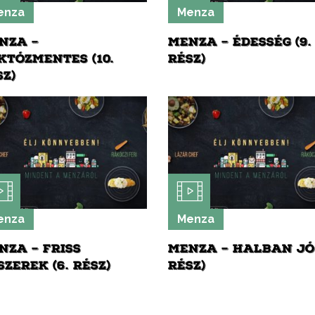
enza
Menza
NZA –
MENZA – ÉDESSÉG (9.
KTÓZMENTES (10.
RÉSZ)
SZ)
enza
Menza
NZA – FRISS
MENZA – HALBAN JÓ 
SZEREK (6. RÉSZ)
RÉSZ)