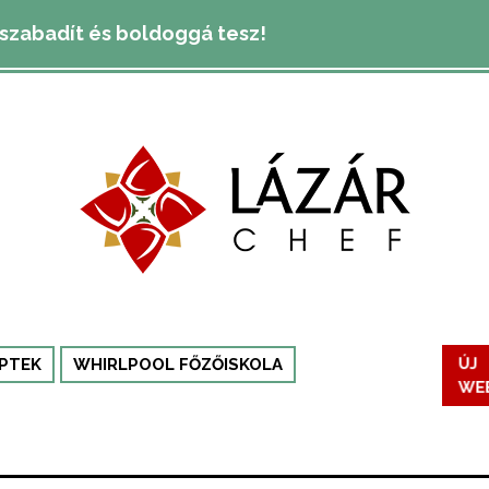
lszabadít és boldoggá tesz!
PTEK
WHIRLPOOL FŐZŐISKOLA
ÚJ
WE