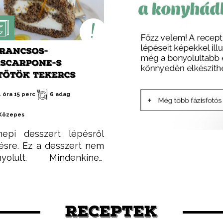
RANCSOS-
SCARPONE-S
TŐTÖK TEKERCS
1 óra 15 perc
6 adag
Közepes
epi desszert lépésről
ésre. Ez a desszert nem
nyolult. Mindenkinek
kerülni fog, valamint
tványos és zavarba
ően finom. Aki nem hiszi,
se meg!
RECEPTEK