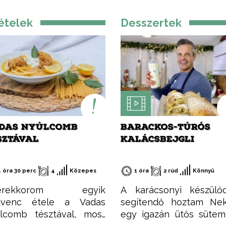
ételek
Desszertek
DAS NYÚLCOMB
BARACKOS-TÚRÓS
SZTÁVAL
KALÁCSBEJGLI
1 óra 30 perc
4
Közepes
1 óra
2 rúd
Könnyű
erekkorom egyik
A karácsonyi készülő
dvenc étele a Vadas
segítendő hoztam Nek
lcomb tésztával, most
egy igazán ütős süte