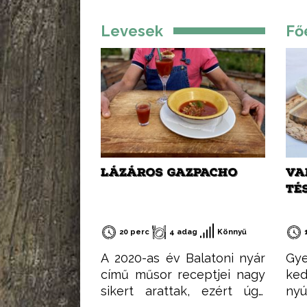
Levesek
Fő
LÁZÁROS GAZPACHO
VA
TÉ
20 perc
4 adag
Könnyű
A 2020-as év Balatoni nyár
Gy
című műsor receptjei nagy
ke
sikert arattak, ezért úgy
nyú