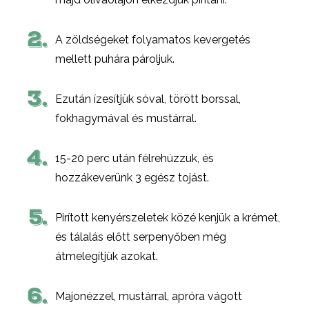
2.
A zöldségeket folyamatos kevergetés
mellett puhára pároljuk.
3.
Ezután ízesítjük sóval, törött borssal,
fokhagymával és mustárral.
4.
15-20 perc után félrehúzzuk, és
hozzákeverünk 3 egész tojást.
5.
Pirított kenyérszeletek közé kenjük a krémet,
és tálalás előtt serpenyőben még
átmelegítjük azokat.
6.
Majonézzel, mustárral, apróra vágott