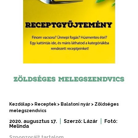
ZÖLDSÉGES MELEGSZENDVICS
Kezdőlap
>
Receptek
>
Balatoni nyár
>
Zöldséges
melegszendvics
2020. augusztus 17.
Szerző:
Lázár
Fotó:
Melinda
Szponzorált tartalom