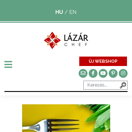
HU
/
EN
ÚJ WEBSHOP