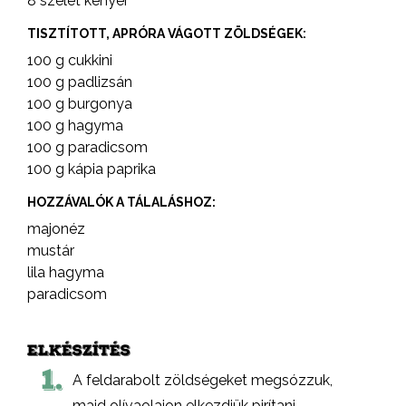
8 szelet kenyér
TISZTÍTOTT, APRÓRA VÁGOTT ZÖLDSÉGEK:
100 g cukkini
100 g padlizsán
100 g burgonya
100 g hagyma
100 g paradicsom
100 g kápia paprika
HOZZÁVALÓK A TÁLALÁSHOZ:
majonéz
mustár
lila hagyma
paradicsom
ELKÉSZÍTÉS
1.
A feldarabolt zöldségeket megsózzuk,
majd olívaolajon elkezdjük pirítani.