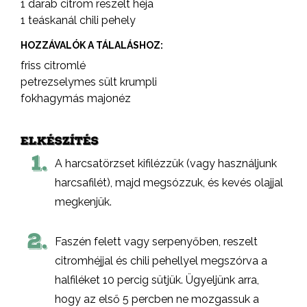
1 darab citrom reszelt héja
1 teáskanál chili pehely
HOZZÁVALÓK A TÁLALÁSHOZ:
friss citromlé
petrezselymes sült krumpli
fokhagymás majonéz
ELKÉSZÍTÉS
1.
A harcsatörzset kifilézzük (vagy használjunk
harcsafilét), majd megsózzuk, és kevés olajjal
megkenjük.
2.
Faszén felett vagy serpenyőben, reszelt
citromhéjjal és chili pehellyel megszórva a
halfiléket 10 percig sütjük. Ügyeljünk arra,
hogy az első 5 percben ne mozgassuk a