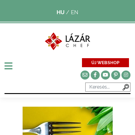
HU
/
EN
ÚJ WEBSHOP