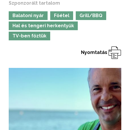
Szponzorált tartalom
Balatoni nyár
Főétel
Grill/BBQ
Hal és tengeri herkentyűk
TV-ben főztük
Nyomtatás