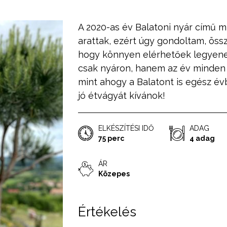
A 2020-as év Balatoni nyár című m
arattak, ezért úgy gondoltam, ös
hogy könnyen elérhetőek legyene
csak nyáron, hanem az év minden 
mint ahogy a Balatont is egész év
jó étvágyát kívánok!
ELKÉSZÍTÉSI IDŐ
ADAG
75 perc
4 adag
ÁR
Közepes
Értékelés