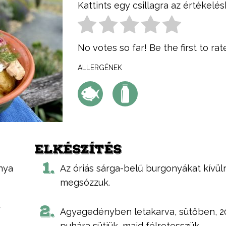
Kattints egy csillagra az értékelés
No votes so far! Be the first to rat
ALLERGÉNEK
ELKÉSZÍTÉS
1.
nya
Az óriás sárga-belű burgonyákat kívülrő
megsózzuk.
2.
y
Agyagedényben letakarva, sütőben, 20
puhára sütjük, majd félretesszük.