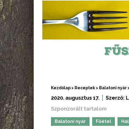
FŰS
Kezdőlap
>
Receptek
>
Balatoni nyár
2020. augusztus 17.
Szerző:
L
Szponzorált tartalom
Balatoni nyár
Főétel
Hal