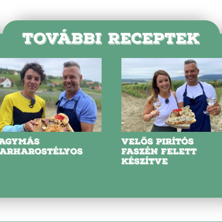
TOVÁBBI RECEPTEK
AGYMÁS
VELŐS PIRÍTÓS
ARHAROSTÉLYOS
FASZÉN FELETT
KÉSZÍTVE