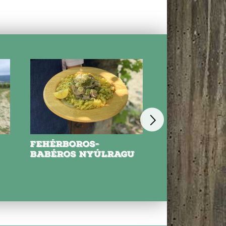
FEHÉRBOROS-
NYARALÓS
BABÉROS NYÚLRAGU
PARADICSOM
HÚSOS TÉSZ