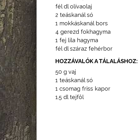
fél dl olívaolaj
2 teáskanál só
1 mokkáskanál bors
4 gerezd fokhagyma
1 fej lila hagyma
fél dl száraz fehérbor
HOZZÁVALÓK A TÁLALÁSHOZ:
50 g vaj
1 teáskanál só
1 csomag friss kapor
1.5 dl tejföl