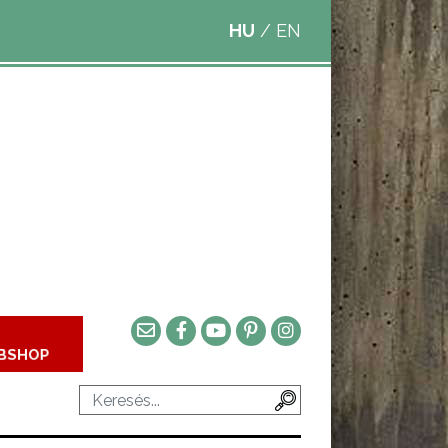
HU
/
EN
BSHOP