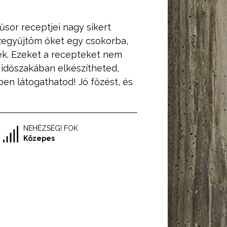
űsor receptjei nagy sikert
szegyűjtöm őket egy csokorba,
k. Ezeket a recepteket nem
időszakában elkészítheted,
ben látogathatod! Jó főzést, és
NEHÉZSÉGI FOK
Közepes