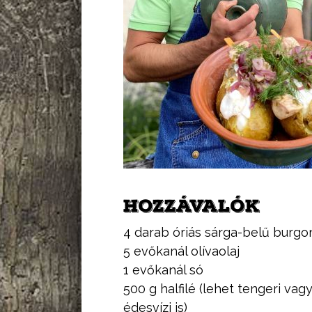
HOZZÁVALÓK
4 darab óriás sárga-belű burgo
5 evőkanál olívaolaj
1 evőkanál só
500 g halfilé (lehet tengeri vag
édesvízi is)