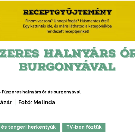
ZERES HALNYÁRS Ó
BURGONYÁVAL
>
Fűszeres halnyárs óriás burgonyával
ázár
Fotó:
Melinda
 és tengeri herkentyűk
TV-ben főztük