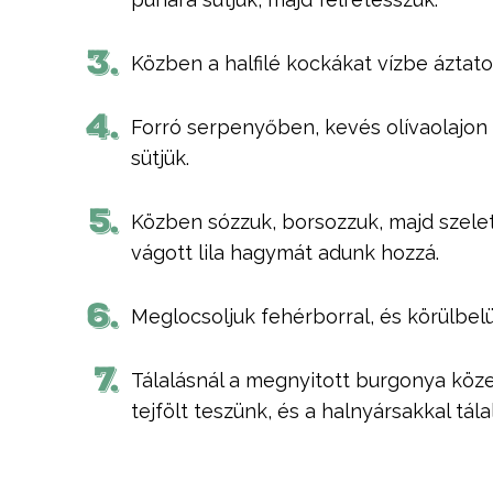
3.
Közben a halfilé kockákat vízbe áztato
4.
Forró serpenyőben, kevés olívaolajon 
sütjük.
5.
Közben sózzuk, borsozzuk, majd szele
vágott lila hagymát adunk hozzá.
6.
Meglocsoljuk fehérborral, és körülbelül
7.
Tálalásnál a megnyitott burgonya köze
tejfölt teszünk, és a halnyársakkal tálal