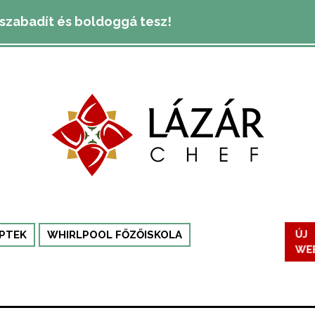
lszabadít és boldoggá tesz!
ÚJ
PTEK
WHIRLPOOL FŐZŐISKOLA
WE