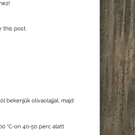
hez!
e this post.
l bekenjük olívaolajjal, majd
0 °C-on 40-50 perc alatt