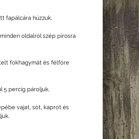
tt fapálcára húzzuk.
minden oldalról szép pirosra
telt fokhagymát és félfőre
 5 percig pároljuk.
pébe vajat, sót, kaprot és
juk.