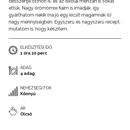
desszertje otthon is, és az iskolai menzán is sokat
ettük. Nagy örömömre fiaim is imádják, így
gyárthatom nekik (na jó egy kicsit magamnak is)
nagy mennyiségben. Egyszerű és nagyszerű recept,
mutatom is, hogy készítem.
ELKÉSZÍTÉSI IDŐ
1 óra 20 perc
ADAG
4 adag
NEHÉZSÉGI FOK
Könnyű
ÁR
Olcsó