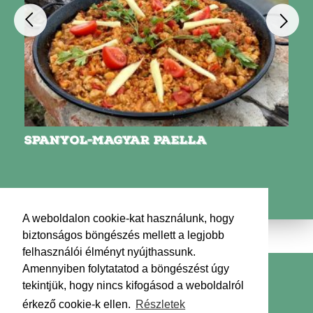
SPANYOL-MAGYAR PAELLA
A weboldalon cookie-kat használunk, hogy
biztonságos böngészés mellett a legjobb
felhasználói élményt nyújthassunk.
Amennyiben folytatatod a böngészést úgy
Kapcsolat
Impresszum
Médiaajánlat
tekintjük, hogy nincs kifogásod a weboldalról
Adatkezelési tájékoztató
Hírlevél
érkező cookie-k ellen.
Részletek