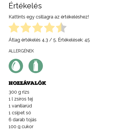
Értékelés
Kattints egy csillagra az értékeléshez!
Átlag értékelés
4.3
/ 5. Értékelések:
45
ALLERGÉNEK
HOZZÁVALÓK
300 g rizs
1 l zsíros tej
1 vaníliarúd
1 csipet só
6 darab tojás
100 g cukor