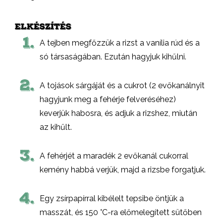
ELKÉSZÍTÉS
1.
A tejben megfőzzük a rizst a vanília rúd és a
só társaságában. Ezután hagyjuk kihűlni.
2.
A tojások sárgáját és a cukrot (2 evőkanálnyit
hagyjunk meg a fehérje felveréséhez)
keverjük habosra, és adjuk a rizshez, miután
az kihűlt.
3.
A fehérjét a maradék 2 evőkanál cukorral
kemény habbá verjük, majd a rizsbe forgatjuk.
4.
Egy zsírpapírral kibélelt tepsibe öntjük a
masszát, és 150 °C-ra előmelegített sütőben