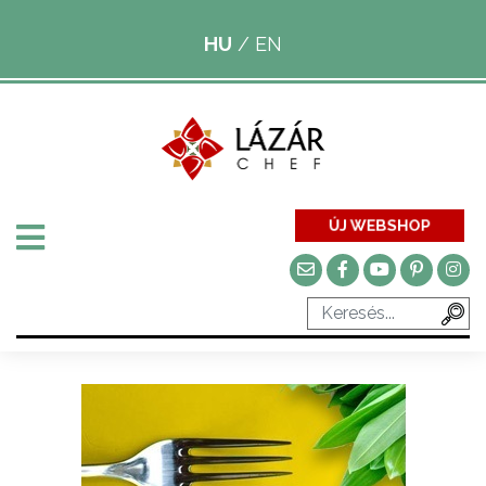
HU
/
EN
ÚJ WEBSHOP