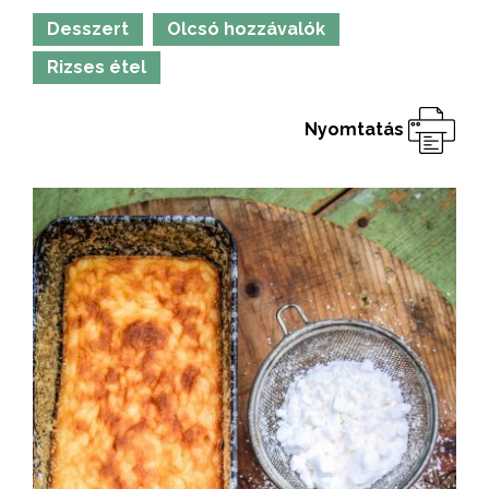
Desszert
Olcsó hozzávalók
Rizses étel
Nyomtatás