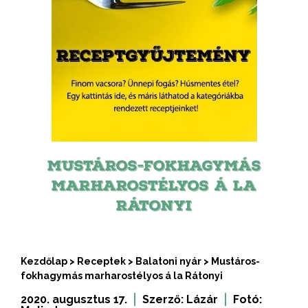
MUSTÁROS-FOKHAGYMÁS
MARHAROSTÉLYOS Á LA
RÁTONYI
Kezdőlap
>
Receptek
>
Balatoni nyár
>
Mustáros-
fokhagymás marharostélyos á la Rátonyi
2020. augusztus 17.
Szerző:
Lázár
Fotó: