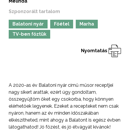
Melinda
Szponzorált tartalom
Balatoni nyár
Főétel
Marha
TV-ben főztük
Nyomtatás
A 2020-as év Balatoni nyár című műsor receptjei
nagy sikert arattak, ezért úgy gondoltam,
összegyűjtöm őket egy csokorba, hogy könnyen
elérhetőek legyenek. Ezeket a recepteket nem csak
nyáron, hanem az év minden időszakában
elkészítheted, mint ahogy a Balatont is egész évben
látogathatod! Jó főzést, és jó étvágyát kívánok!