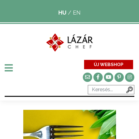
HU
/
EN
ÚJ WEBSHOP