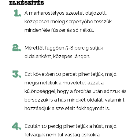
ELKÉSZÍTÉS
1.
A marharostélyos szeletet olajozott,
közepesen meleg serpenyőbe tesszük
mindenféle fűszer és só nélkül.
2.
Mérettől függően 5-8 percig sütjük
oldalanként, közepes lángon.
3.
Ezt követően 10 percet pihentetjük, majd
megismételjük a műveletet azzal a
különbséggel, hogy a fordítás után sózzuk és
borsozzuk is a hús mindkét oldalát, valamint
hozzáadjuk a szeletelt fokhagymát is.
4.
Ezután 10 percig pihentetjük a húst, majd
felvágjuk nem túl vastag csíkokra.