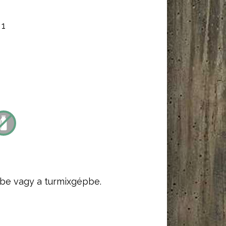
:
1
be vagy a turmixgépbe.