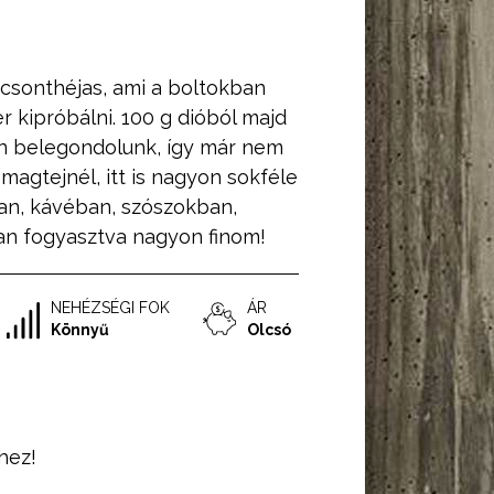
csonthéjas, ami a boltokban
 kipróbálni. 100 g dióból majd
ban belegondolunk, így már nem
magtejnél, itt is nagyon sokféle
ban, kávéban, szószokban,
n fogyasztva nagyon finom!
NEHÉZSÉGI FOK
ÁR
Könnyű
Olcsó
hez!