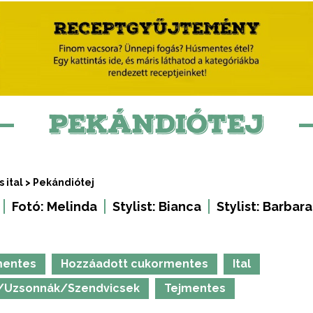
PEKÁNDIÓTEJ
 ital
>
Pekándiótej
Fotó:
Melinda
Stylist:
Bianca
Stylist:
Barbara
mentes
Hozzáadott cukormentes
Ital
/Uzsonnák/Szendvicsek
Tejmentes