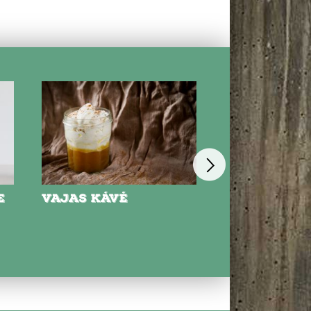
E
VAJAS KÁVÉ
SZUPER ERŐ
SMOOTHIE