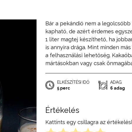
Bár a pekándió nem a legolcsóbb 
kapható, de azért érdemes egyszer
1 liter magtej készíthető, ha job
is annyira drága. Mint minden más 
a felhasználási lehetőség. Kakaó
mártásokban vagy csak önmagába
ELKÉSZÍTÉSI IDŐ
ADAG
5 perc
6 adag
Értékelés
Kattints egy csillagra az értékelés