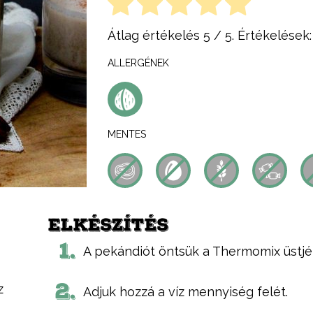
Átlag értékelés
5
/ 5. Értékelések
ALLERGÉNEK
MENTES
ELKÉSZÍTÉS
1.
A pekándiót öntsük a Thermomix üstjé
2.
z
Adjuk hozzá a víz mennyiség felét.