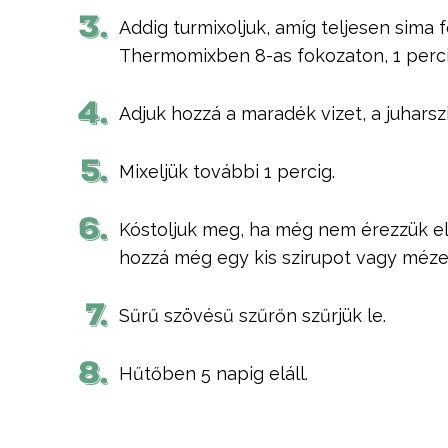
3.
Addig turmixoljuk, amíg teljesen sima 
Thermomixben 8-as fokozaton, 1 perci
4.
Adjuk hozzá a maradék vizet, a juharsz
5.
Mixeljük további 1 percig.
6.
Kóstoljuk meg, ha még nem érezzük e
hozzá még egy kis szirupot vagy méze
7.
Sűrű szövésű szűrőn szűrjük le.
8.
Hűtőben 5 napig eláll.