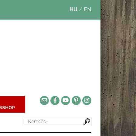
HU
/
EN
BSHOP