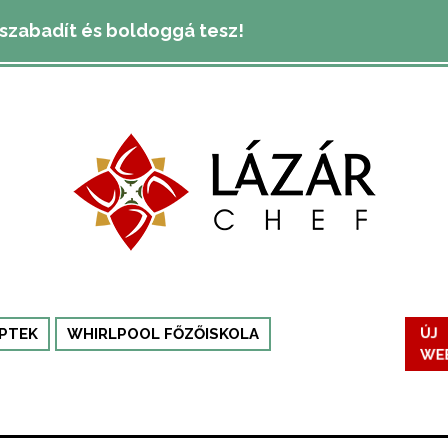
lszabadít és boldoggá tesz!
PTEK
WHIRLPOOL FŐZŐISKOLA
ÚJ
WE