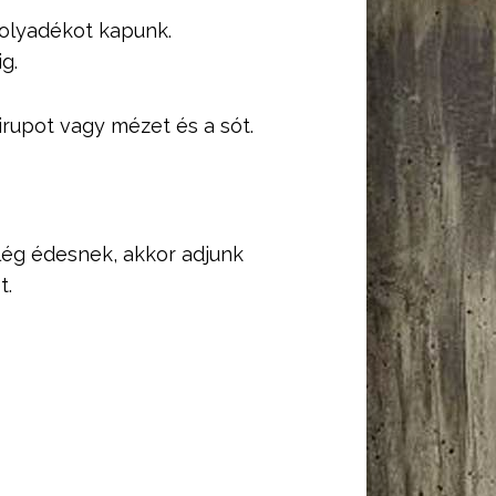
folyadékot kapunk.
g.
irupot vagy mézet és a sót.
lég édesnek, akkor adjunk
t.