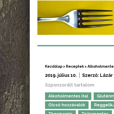
Kezdőlap
>
Receptek
>
Alkoholmentes
2019. július 10.
Szerző:
Lázár
Szponzorált tartalom
Alkoholmentes ital
Glutén
Olcsó hozzávalók
Reggelik
Thermomix
Tojásmentes