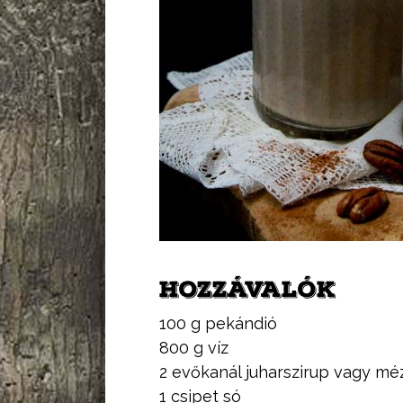
HOZZÁVALÓK
100 g pekándió
800 g víz
2 evőkanál juharszirup vagy mé
1 csipet só