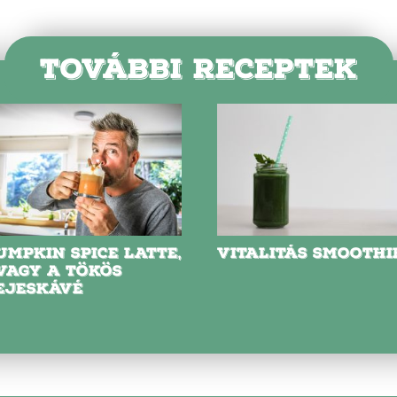
TOVÁBBI RECEPTEK
UMPKIN SPICE LATTE,
VITALITÁS SMOOTHI
VAGY A TÖKÖS
EJESKÁVÉ