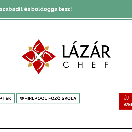
lszabadít és boldoggá tesz!
PTEK
WHIRLPOOL FŐZŐISKOLA
ÚJ
WE