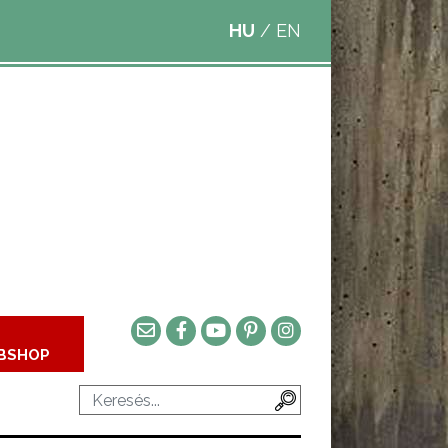
HU
/
EN
BSHOP