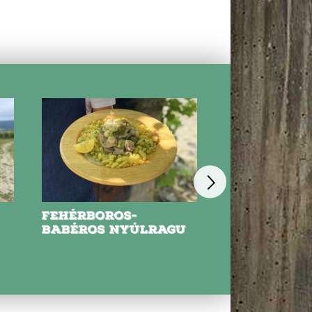
FEHÉRBOROS-
NYARALÓS
BABÉROS NYÚLRAGU
PARADICSOM
HÚSOS TÉSZ