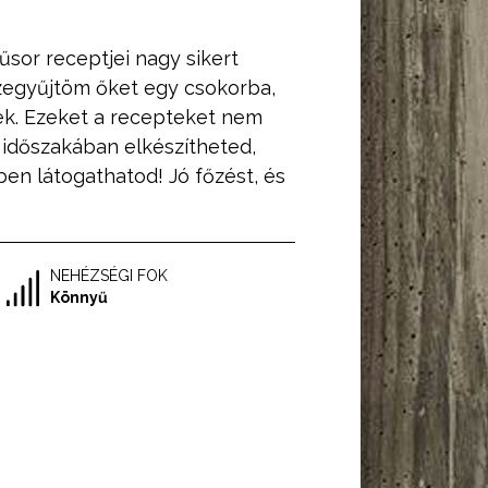
űsor receptjei nagy sikert
szegyűjtöm őket egy csokorba,
k. Ezeket a recepteket nem
időszakában elkészítheted,
ben látogathatod! Jó főzést, és
NEHÉZSÉGI FOK
Könnyű