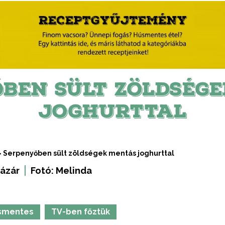
BEN SÜLT ZÖLDSÉG
JOGHURTTAL
>
Serpenyőben sült zöldségek mentás joghurttal
ázár
Fotó:
Melinda
smentes
TV-ben főztük