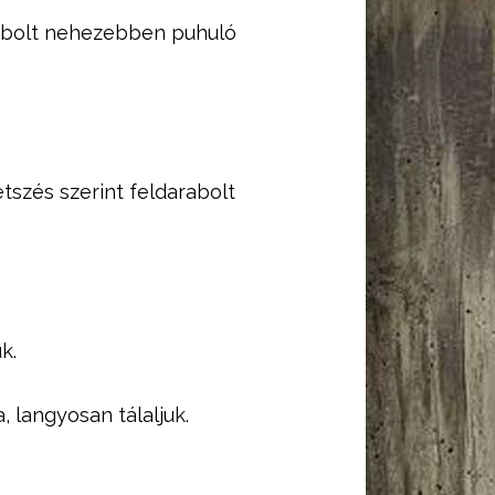
arabolt nehezebben puhuló
etszés szerint feldarabolt
k.
 langyosan tálaljuk.