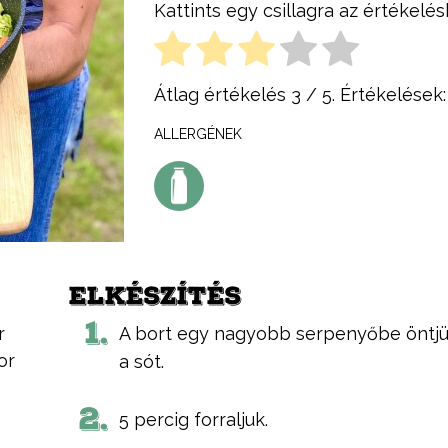
Kattints egy csillagra az értékelés
Átlag értékelés
3
/ 5. Értékelések
ALLERGÉNEK
ELKÉSZÍTÉS
1.
r
A bort egy nagyobb serpenyőbe öntjü
or
a sót.
2.
5 percig forraljuk.