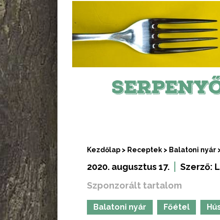
SERPENYŐ
Kezdőlap
>
Receptek
>
Balatoni nyár
2020. augusztus 17.
Szerző:
L
Szponzorált tartalom
Balatoni nyár
Főétel
Hú