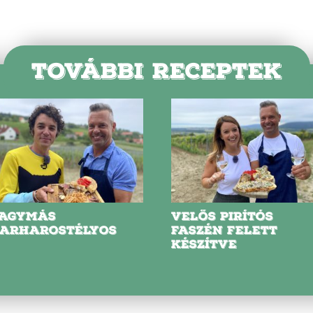
TOVÁBBI RECEPTEK
AGYMÁS
VELŐS PIRÍTÓS
ARHAROSTÉLYOS
FASZÉN FELETT
KÉSZÍTVE