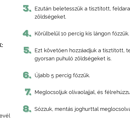
3.
Ezután beletesszük a tisztított, feld
zöldségeket.
4.
Körülbelül 10 percig kis lángon főzzük.
:
5.
Ezt követően hozzáadjuk a tisztított, t
gyorsan puhuló zöldségeket is.
6.
Újabb 5 percig főzzük.
7.
Meglocsoljuk olívaolajjal, és félrehúzzu
8.
Sózzuk, mentás joghurttal meglocsolva,
levél