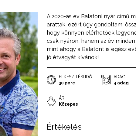
A 2020-as év Balatoni nyár című m
arattak, ezért úgy gondoltam, ös
hogy könnyen elérhetőek legyene
csak nyáron, hanem az év minden 
mint ahogy a Balatont is egész év
jó étvágyát kívánok!
ELKÉSZÍTÉSI IDŐ
ADAG
30 perc
4 adag
ÁR
Közepes
Értékelés