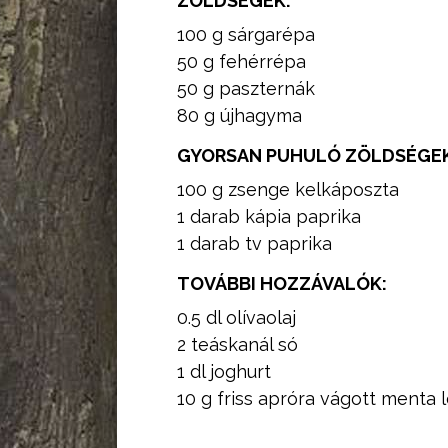
ZÖLDSÉGEK:
100 g sárgarépa
50 g fehérrépa
50 g paszternák
80 g újhagyma
GYORSAN PUHULÓ ZÖLDSÉGEK
100 g zsenge kelkáposzta
1 darab kápia paprika
1 darab tv paprika
TOVÁBBI HOZZÁVALÓK:
0.5 dl olívaolaj
2 teáskanál só
1 dl joghurt
10 g friss apróra vágott menta 