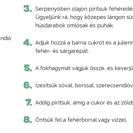
3.
Serpenyőben olajon pirítsuk fehéredés
Ügyeljünk rá, hogy közepes lángon süs
húsdarabok omlósak és puhák.
endió
4.
Adjuk hozzá a barna cukrot és a julien
fehér- és sárgarépát.
5.
A fokhagymát vágjuk össze, és keverjü
6.
Ízesítsük sóval, borssal, szerecsendióv
7.
Addig pirítsuk, amíg a cukor és az zöl
8.
Öntsük fel a fehérborral vagy vízzel.