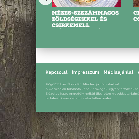
MÉZES-SZEZÁMMAGOS
CHILIS-BABOS
ZÖLDSÉGEKKEL ÉS
COPFOCSKA
CSIRKEMELL
CSÍKOKKAL PIRÍTOTT
SPAGETTI
Kapcsolat
Impresszum
Médiaajánlat
2009-2026 Ízes Étkek Kft. Minden jog fenntartva!
A weboldalon található képek, szövegek, egyéb tartalmak fe
Előzetes írásos engedély nélkül tilos jelen weboldal tartalm
tartalmát kereskedelmi célra felhasználni.