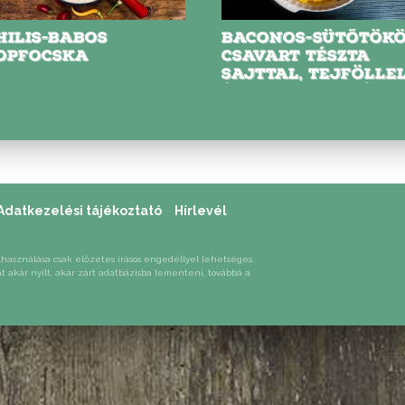
BACONOS-SÜTŐTÖKÖS
NYARAL
CSAVART TÉSZTA
PARADIC
SAJTTAL, TEJFÖLLEL
HÚSOS T
ÉS LILA HAGYMÁVAL
SÜTVE
Adatkezelési tájékoztató
Hírlevél
lhasználása csak előzetes írásos engedéllyel lehetséges.
át akár nyílt, akár zárt adatbázisba lementeni, továbbá a