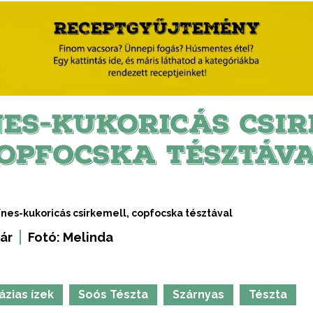
NES-KUKORICÁS CSIR
OPFOCSKA TÉSZTÁV
ínes-kukoricás csirkemell, copfocska tésztával
ár
Fotó:
Melinda
ázias ízek
Soós Tészta
Szárnyas
Tészta