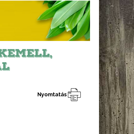
KEMELL,
AL
Nyomtatás