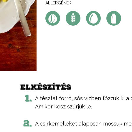
ALLERGÉNEK
ELKÉSZÍTÉS
1.
A tésztát forró, sós vízben főzzük ki a
Amikor kész szűrjük le.
2.
A csirkemelleket alaposan mossuk meg