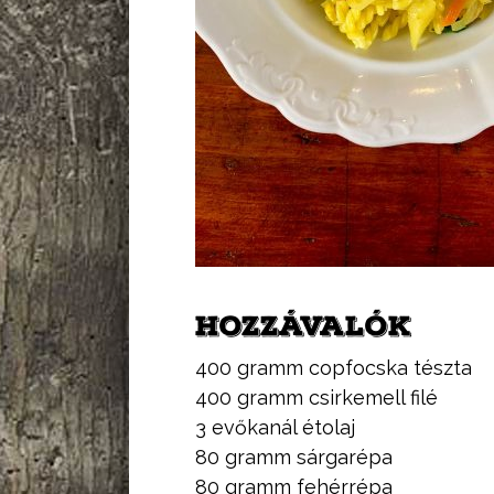
HOZZÁVALÓK
400 gramm copfocska tészta
400 gramm csirkemell filé
3 evőkanál étolaj
80 gramm sárgarépa
80 gramm fehérrépa