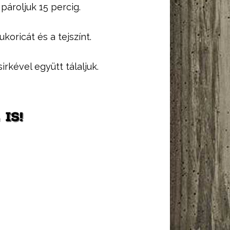
pároljuk 15 percig.
oricát és a tejszínt.
irkével együtt tálaljuk.
IS!