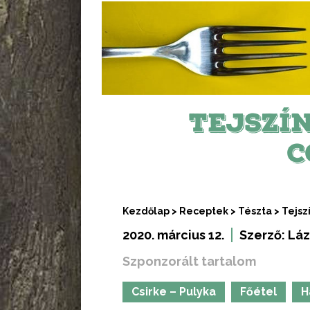
TEJSZÍ
C
Kezdőlap
>
Receptek
>
Tészta
>
Tejsz
2020. március 12.
Szerző:
Láz
Szponzorált tartalom
Csirke – Pulyka
Főétel
H