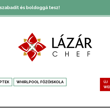
lszabadít és boldoggá tesz!
PTEK
WHIRLPOOL FŐZŐISKOLA
ÚJ
WE