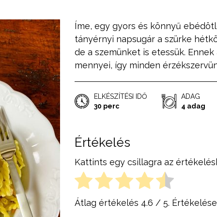
Íme, egy gyors és könnyű ebédötl
tányérnyi napsugár a szürke hétk
de a szemünket is etessük. Ennek a
mennyei, így minden érzékszervün
ELKÉSZÍTÉSI IDŐ
ADAG
30 perc
4 adag
Értékelés
Kattints egy csillagra az értékelés
Átlag értékelés
4.6
/ 5. Értékelés