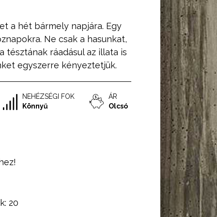
et a hét bármely napjára. Egy
öznapokra. Ne csak a hasunkat,
 tésztának ráadásul az illata is
ket egyszerre kényeztetjük.
NEHÉZSÉGI FOK
ÁR
Könnyű
Olcsó
hez!
ek:
20