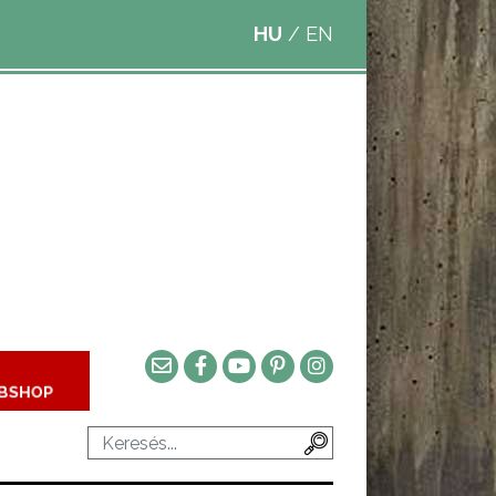
HU
/
EN
BSHOP