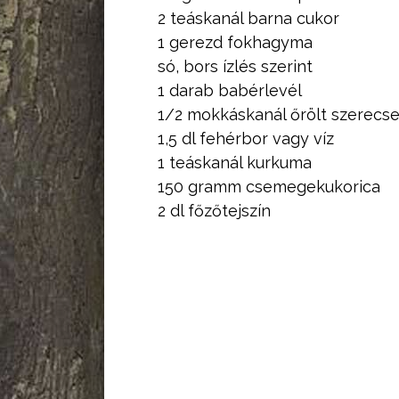
2 teáskanál barna cukor
1 gerezd fokhagyma
só, bors ízlés szerint
1 darab babérlevél
1/2 mokkáskanál őrölt szerecs
1,5 dl fehérbor vagy víz
1 teáskanál kurkuma
150 gramm csemegekukorica
2 dl főzőtejszín