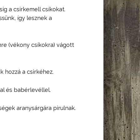
ig a csirkemell csíkokat.
sünk, így lesznek a
nre (vékony csíkokra) vágott
k hozzá a csirkéhez.
al és babérlevéllel.
dségek aranysárgára pirulnak.