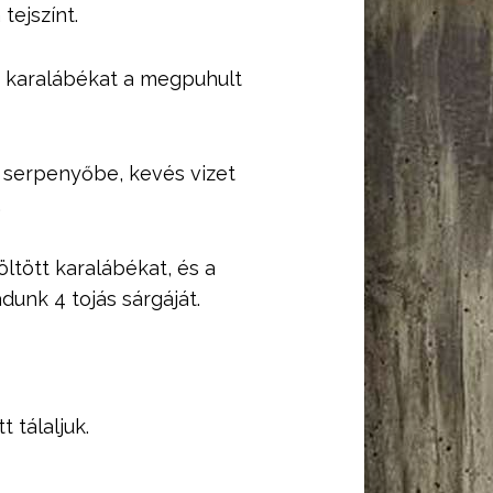
tejszínt.
 a karalábékat a megpuhult
a serpenyőbe, kevés vizet
.
ltött karalábékat, és a
dunk 4 tojás sárgáját.
 tálaljuk.