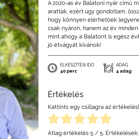
A 2020-as év Balatoni nyár című m
arattak, ezért úgy gondoltam, ös
hogy könnyen elérhetőek legyene
csak nyáron, hanem az év minden 
mint ahogy a Balatont is egész év
jó étvágyát kívánok!
ELKÉSZÍTÉSI IDŐ
ADAG
40 perc
4 adag
Értékelés
Kattints egy csillagra az értékelés
Átlag értékelés
5
/ 5. Értékelések