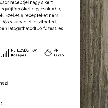
űsor receptjei nagy sikert
szegyűjtöm őket egy csokorba,
k. Ezeket a recepteket nem
időszakában elkészítheted,
ben látogathatod! Jó főzést, és
NEHÉZSÉGI FOK
ÁR
Közepes
Olcsó
hez!
:
1