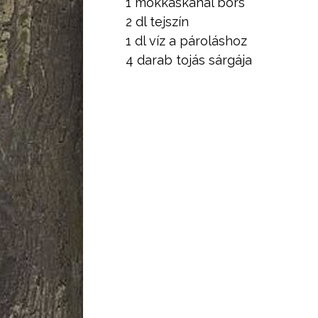
1 mokkáskanál bors
2 dl tejszín
1 dl víz a pároláshoz
4 darab tojás sárgája