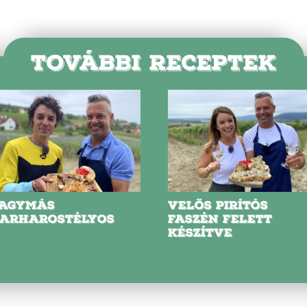
TOVÁBBI RECEPTEK
AGYMÁS
VELŐS PIRÍTÓS
ARHAROSTÉLYOS
FASZÉN FELETT
KÉSZÍTVE