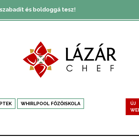
lszabadít és boldoggá tesz!
PTEK
WHIRLPOOL FŐZŐISKOLA
ÚJ
WE