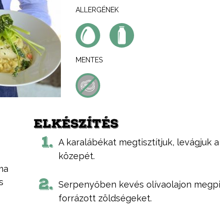
ALLERGÉNEK
MENTES
ELKÉSZÍTÉS
1.
A karalábékat megtisztítjuk, levágjuk a
közepét.
ma
2.
s
Serpenyőben kevés olívaolajon megpir
forrázott zöldségeket.