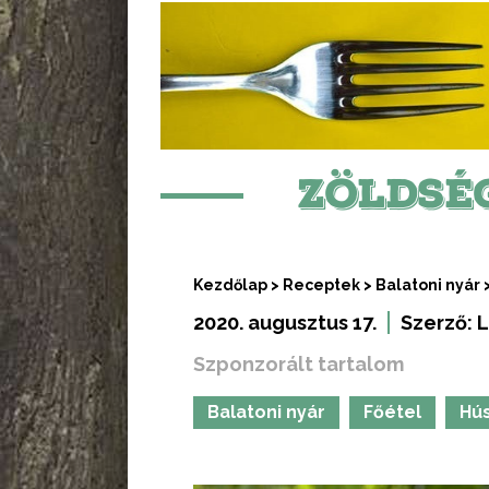
ZÖLDSÉ
Kezdőlap
>
Receptek
>
Balatoni nyár
2020. augusztus 17.
Szerző:
L
Szponzorált tartalom
Balatoni nyár
Főétel
Hú