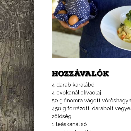
HOZZÁVALÓK
4 darab karalábé
4 evőkanál olívaolaj
50 g finomra vágott vöröshagy
450 g forrázott, darabolt vegye
zöldség
1 teáskanál só