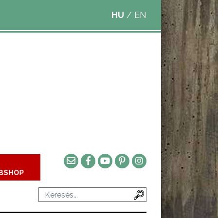
HU
/
EN
BSHOP