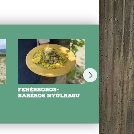
FEHÉRBOROS-
NYARALÓS
BABÉROS NYÚLRAGU
PARADICSOM
HÚSOS TÉSZ