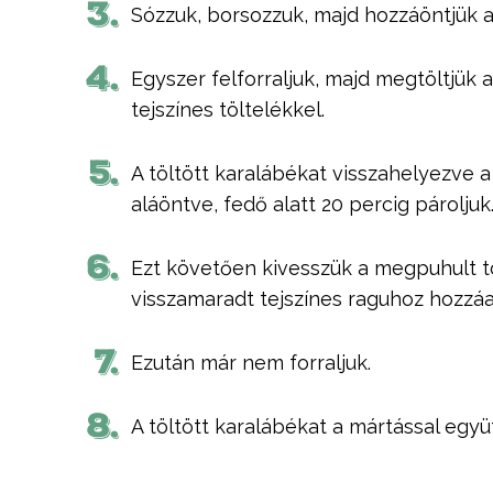
3.
Sózzuk, borsozzuk, majd hozzáöntjük a 
4.
Egyszer felforraljuk, majd megtöltjük
tejszínes töltelékkel.
5.
A töltött karalábékat visszahelyezve 
aláöntve, fedő alatt 20 percig pároljuk
6.
Ezt követően kivesszük a megpuhult tö
visszamaradt tejszínes raguhoz hozzáa
7.
Ezután már nem forraljuk.
8.
A töltött karalábékat a mártással együtt