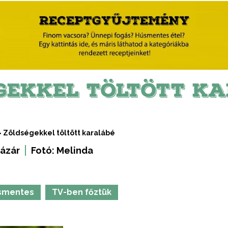
GEKKEL TÖLTÖTT K
>
Zöldségekkel töltött karalábé
ázár
Fotó:
Melinda
smentes
TV-ben főztük