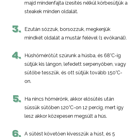
majd mindenfajta ízesítés nélkül körbesütjük a
steakek minden oldalát.
3.
Ezután sózzuk, borsozzuk, megkenjük
mindkét oldalát a mustár felével (1 evőkanál).
4.
Húshőmérőtűt szúrunk a húsba, és 68°C-ig
sütjük kis lángon, lefedett serpenyőben, vagy
sütőbe tesszük, és ott sütjük tovább 150°C-
on.
5.
Ha nincs hőmérőnk, akkor elősütés után
süssük sütőben 120°C-on 12 percig, mert így
lesz akkor közepesen megsült a hús.
6.
A sütést követően kivesszük a húst, és 5