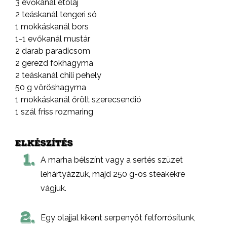
3 evőkanál étolaj
2 teáskanál tengeri só
1 mokkáskanál bors
1-1 evőkanál mustár
2 darab paradicsom
2 gerezd fokhagyma
2 teáskanál chili pehely
50 g vöröshagyma
1 mokkáskanál őrölt szerecsendió
1 szál friss rozmaring
ELKÉSZÍTÉS
1.
A marha bélszínt vagy a sertés szüzet
lehártyázzuk, majd 250 g-os steakekre
vágjuk.
2.
Egy olajjal kikent serpenyőt felforrósítunk,