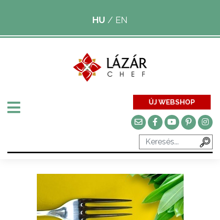
HU
/
EN
ÚJ WEBSHOP