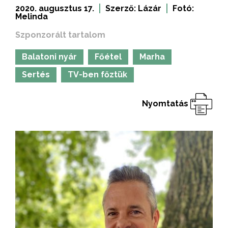
2020. augusztus 17.
Szerző:
Lázár
Fotó:
Melinda
Szponzorált tartalom
Balatoni nyár
Főétel
Marha
Sertés
TV-ben főztük
Nyomtatás