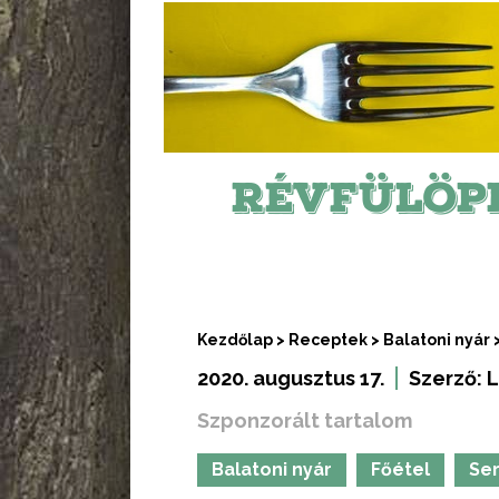
RÉVFÜLÖP
Kezdőlap
>
Receptek
>
Balatoni nyár
2020. augusztus 17.
Szerző:
L
Szponzorált tartalom
Balatoni nyár
Főétel
Se