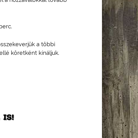
perc.
 összekeverjük a többi
llé köretként kínáljuk.
IS!