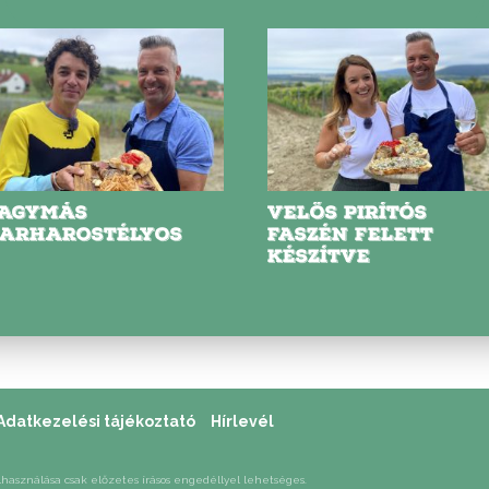
ELŐS PIRÍTÓS
FEHÉRBOROS-
ASZÉN FELETT
BABÉROS NYÚLRAG
ÉSZÍTVE
Adatkezelési tájékoztató
Hírlevél
lhasználása csak előzetes írásos engedéllyel lehetséges.