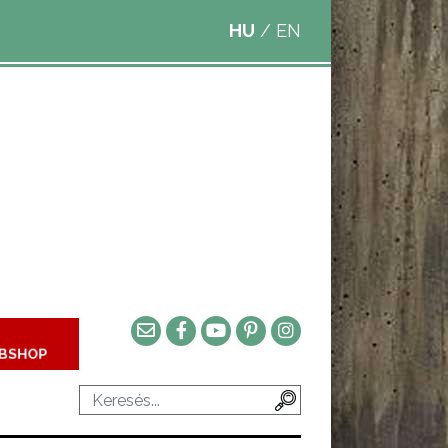
HU
/
EN
BSHOP