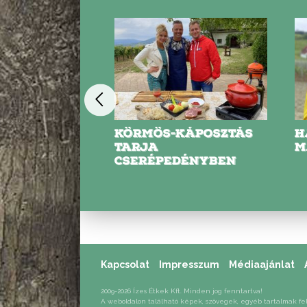
KÁPOSZTÁS
HAGYMÁS
V
MARHAROSTÉLYOS
F
DÉNYBEN
K
Kapcsolat
Impresszum
Médiaajánlat
2009-2026 Ízes Étkek Kft. Minden jog fenntartva!
A weboldalon található képek, szövegek, egyéb tartalmak fe