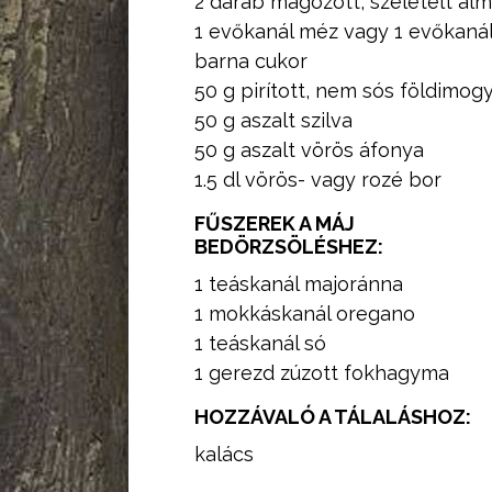
2 darab magozott, szeletelt al
1 evőkanál méz vagy 1 evőkaná
barna cukor
50 g pirított, nem sós földimog
50 g aszalt szilva
50 g aszalt vörös áfonya
1.5 dl vörös- vagy rozé bor
FŰSZEREK A MÁJ
BEDÖRZSÖLÉSHEZ:
1 teáskanál majoránna
1 mokkáskanál oregano
1 teáskanál só
1 gerezd zúzott fokhagyma
HOZZÁVALÓ A TÁLALÁSHOZ:
kalács