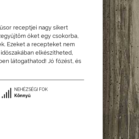
űsor receptjei nagy sikert
szegyűjtöm őket egy csokorba,
k. Ezeket a recepteket nem
időszakában elkészítheted,
ben látogathatod! Jó főzést, és
NEHÉZSÉGI FOK
Könnyű