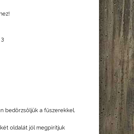
hez!
:
3
n bedörzsöljük a fűszerekkel.
ét oldalát jól megpirítjuk