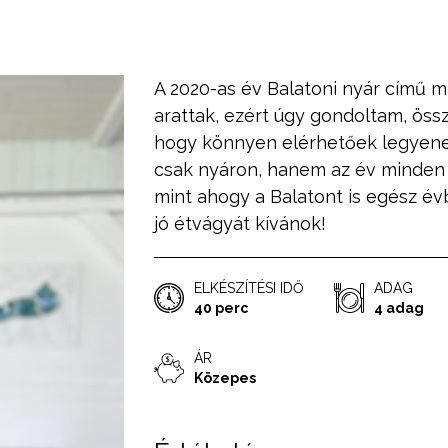
A 2020-as év Balatoni nyár című m
arattak, ezért úgy gondoltam, ös
hogy könnyen elérhetőek legyene
csak nyáron, hanem az év minden 
mint ahogy a Balatont is egész év
jó étvágyát kívánok!
ELKÉSZÍTÉSI IDŐ
ADAG
40 perc
4 adag
ÁR
Közepes