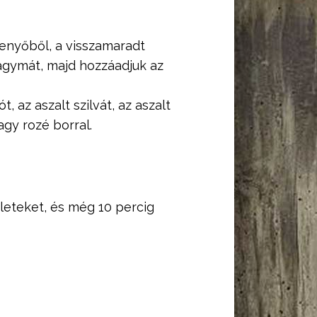
penyőből, a visszamaradt
agymát, majd hozzáadjuk az
, az aszalt szilvát, az aszalt
agy rozé borral.
leteket, és még 10 percig