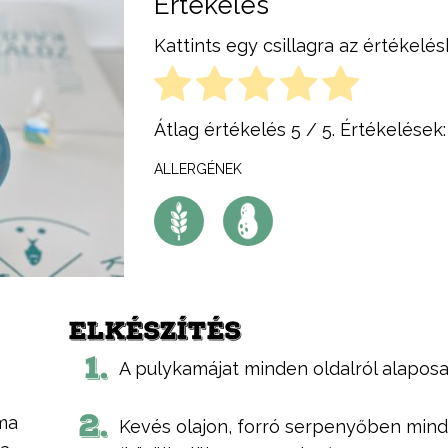
Értékelés
Kattints egy csillagra az értékelés
Átlag értékelés
5
/ 5. Értékelések
ALLERGÉNEK
ELKÉSZÍTÉS
1.
A pulykamájat minden oldalról alaposa
2.
ma
Kevés olajon, forró serpenyőben mindk