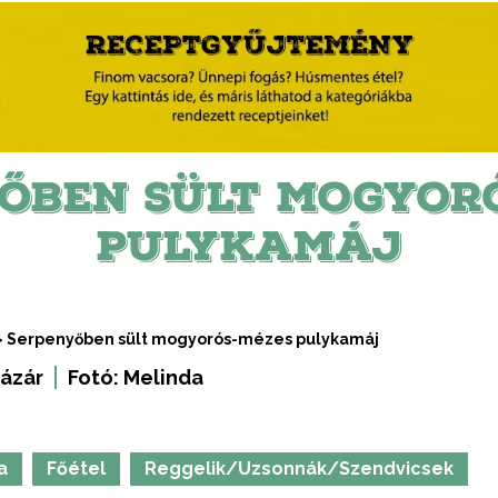
ŐBEN SÜLT MOGYOR
PULYKAMÁJ
>
Serpenyőben sült mogyorós-mézes pulykamáj
ázár
Fotó:
Melinda
a
Főétel
Reggelik/Uzsonnák/Szendvicsek