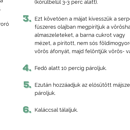
ma
(körülbelül 3-3 perc alatt).
l
3.
Ezt követően a májat kivesszük a ser
yoró
fűszeres olajban megpirítjuk a vörösh
almaszeleteket, a barna cukrot vagy
mézet, a pirított, nem sós földimogyorót
vörös áfonyát, majd felöntjük vörös- v
4.
Fedő alatt 10 percig pároljuk.
5.
Ezután hozzáadjuk az elősütött májsze
pároljuk.
6.
Kaláccsal tálaljuk.