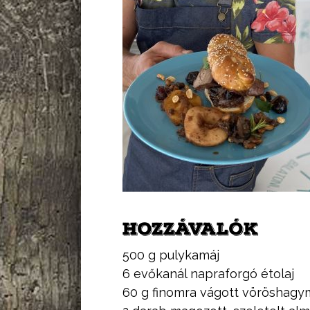
HOZZÁVALÓK
500 g pulykamáj
6 evőkanál napraforgó étolaj
60 g finomra vágott vöröshagy