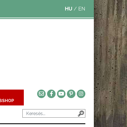
HU
/
EN
BSHOP