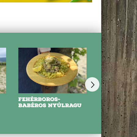
FEHÉRBOROS-
NYARALÓS
BABÉROS NYÚLRAGU
PARADICSOM
HÚSOS TÉSZ