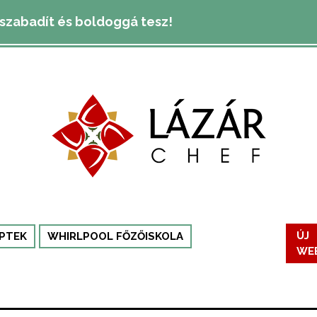
lszabadít és boldoggá tesz!
PTEK
WHIRLPOOL FŐZŐISKOLA
ÚJ
WE