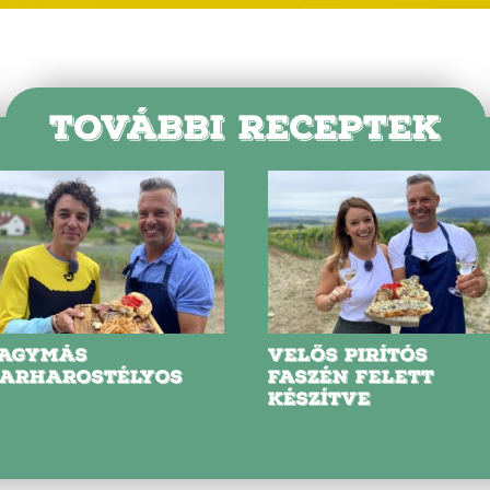
TOVÁBBI RECEPTEK
AGYMÁS
VELŐS PIRÍTÓS
ARHAROSTÉLYOS
FASZÉN FELETT
KÉSZÍTVE