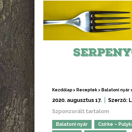
SERPENY
Kezdőlap
>
Receptek
>
Balatoni nyár
2020. augusztus 17.
Szerző:
L
Szponzorált tartalom
Balatoni nyár
Csirke – Pulyk