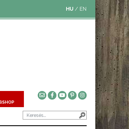
HU
/
EN
BSHOP