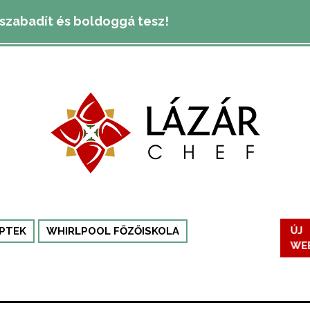
lszabadít és boldoggá tesz!
PTEK
WHIRLPOOL FŐZŐISKOLA
ÚJ
WE