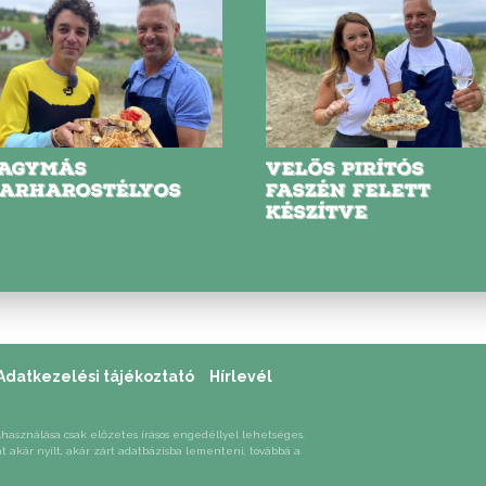
AGYMÁS
VELŐS PIRÍTÓS
ARHAROSTÉLYOS
FASZÉN FELETT
KÉSZÍTVE
Adatkezelési tájékoztató
Hírlevél
lhasználása csak előzetes írásos engedéllyel lehetséges.
át akár nyílt, akár zárt adatbázisba lementeni, továbbá a