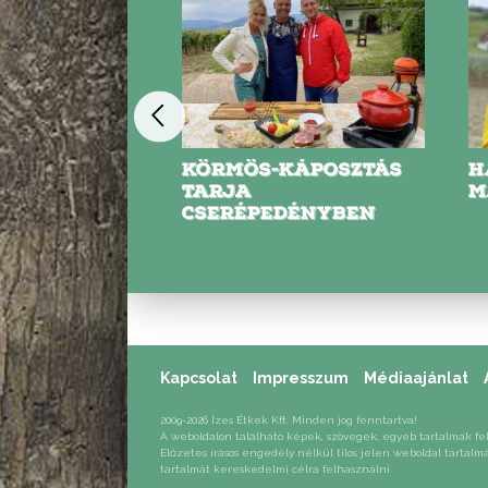
ZERES
KÖRMÖS-KÁPOSZTÁS
H
ENCSÉS
TARJA
M
CSERÉPEDÉNYBEN
Kapcsolat
Impresszum
Médiaajánlat
2009-2026 Ízes Étkek Kft. Minden jog fenntartva!
A weboldalon található képek, szövegek, egyéb tartalmak fe
Előzetes írásos engedély nélkül tilos jelen weboldal tartalm
tartalmát kereskedelmi célra felhasználni.