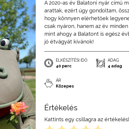
A 2020-as év Balatoni nyár című m
arattak, ezért úgy gondoltam, ös
hogy könnyen elérhetőek legyene
csak nyáron, hanem az év minden 
mint ahogy a Balatont is egész év
jó étvágyát kívánok!
ELKÉSZÍTÉSI IDŐ
ADAG
40 perc
4 adag
ÁR
Közepes
Értékelés
Kattints egy csillagra az értékelés