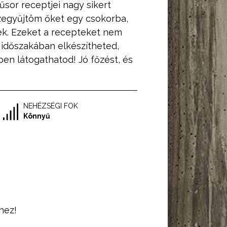
űsor receptjei nagy sikert
szegyűjtöm őket egy csokorba,
k. Ezeket a recepteket nem
időszakában elkészítheted,
ben látogathatod! Jó főzést, és
NEHÉZSÉGI FOK
Könnyű
hez!