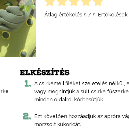
Átlag értékelés
5
/ 5. Értékelések
ELKÉSZÍTÉS
1.
A csirkemell filéket szeletelés nélkül
irke
vagy meghintjük a sült csirke fűszerke
minden oldalról körbesütjük.
2.
Ezt követően hozzáadjuk az apróra vá
morzsolt kukoricát.