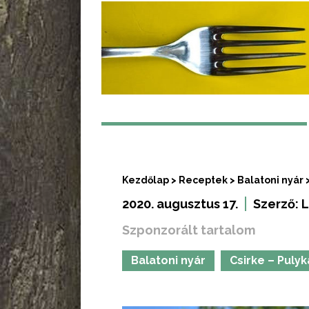
Kezdőlap
>
Receptek
>
Balatoni nyár
2020. augusztus 17.
Szerző:
L
Szponzorált tartalom
Balatoni nyár
Csirke – Pulyk