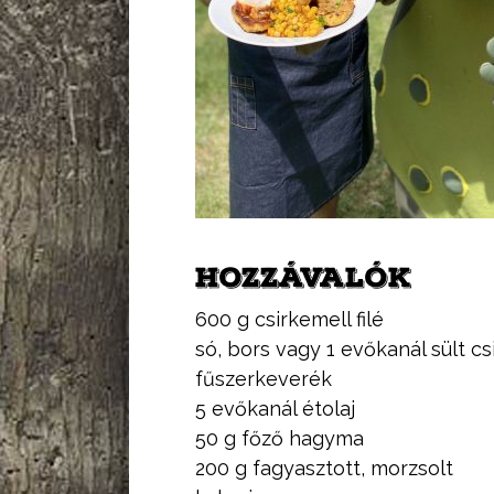
HOZZÁVALÓK
600 g csirkemell filé
só, bors vagy 1 evőkanál sült cs
fűszerkeverék
5 evőkanál étolaj
50 g főző hagyma
200 g fagyasztott, morzsolt