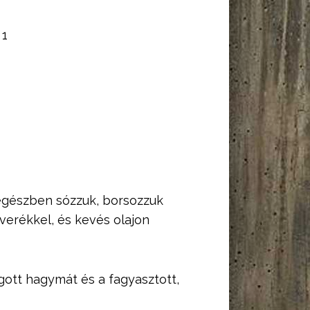
:
1
, egészben sózzuk, borsozzuk
verékkel, és kevés olajon
gott hagymát és a fagyasztott,