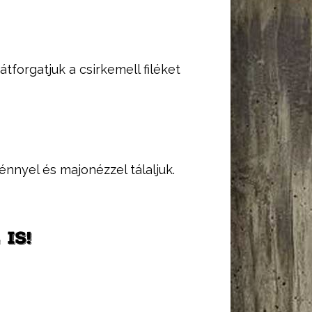
átforgatjuk a csirkemell filéket
nyel és majonézzel tálaljuk.
IS!