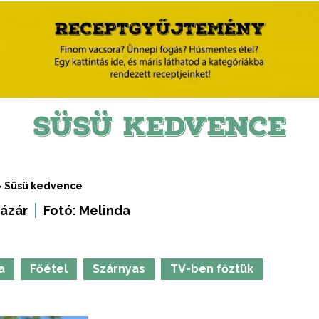
SÜSÜ KEDVENCE
>
Süsü kedvence
ázár
Fotó:
Melinda
a
Főétel
Szárnyas
TV-ben főztük