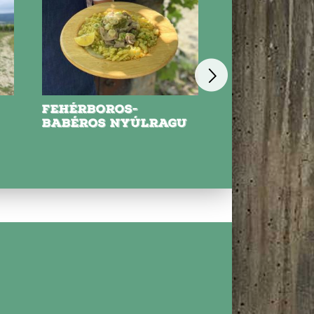
FEHÉRBOROS-
NYARALÓS
BABÉROS NYÚLRAGU
PARADICSOM
HÚSOS TÉSZ