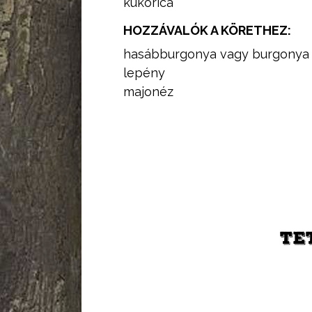
kukorica
HOZZÁVALÓK A KÖRETHEZ:
hasábburgonya vagy burgonya
lepény
majonéz
TE