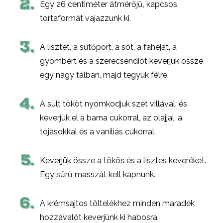
2.
Egy 26 centiméter átmérőjű, kapcsos
tortaformát vajazzunk ki.
3.
A lisztet, a sütőport, a sót, a fahéjat, a
gyömbért és a szerecsendiót keverjük össze
egy nagy tálban, majd tegyük félre.
4.
A sült tököt nyomkodjuk szét villával, és
keverjük el a barna cukorral, az olajjal, a
tojásokkal és a vaníliás cukorral.
5.
Keverjük össze a tökös és a lisztes keveréket.
Egy sűrű masszát kell kapnunk.
6.
A krémsajtos töltelékhez minden maradék
hozzávalót keverjünk ki habosra.