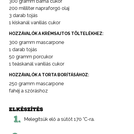
300 gramm barna cukor
200 mililiter napraforgó olaj
3 darab tojás
1 kiskanál vaníliás cukor
HOZZÁVALÓK A KRÉMSAJTOS TÖLTELÉKHEZ:
300 gramm mascarpone
1 darab tojás
50 gramm porcukor
1 teáskanál vaníliás cukor
HOZZÁVALÓK A TORTA BORÍTÁSÁHOZ:
250 gramm mascarpone
fahéj a szóráshoz
ELKÉSZÍTÉS
1.
Melegítsük elő a sütőt 170 °C-ra.