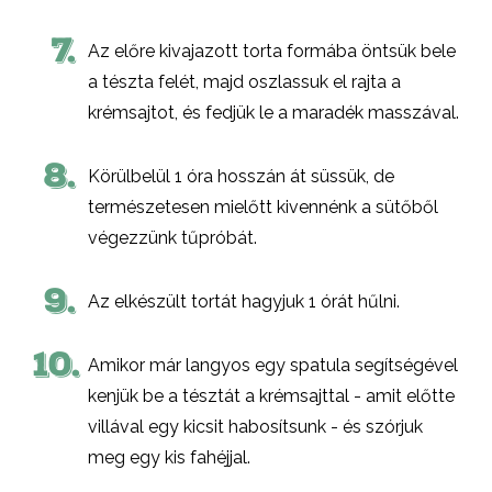
7.
Az előre kivajazott torta formába öntsük bele
a tészta felét, majd oszlassuk el rajta a
krémsajtot, és fedjük le a maradék masszával.
8.
Körülbelül 1 óra hosszán át süssük, de
természetesen mielőtt kivennénk a sütőből
végezzünk tűpróbát.
9.
Az elkészült tortát hagyjuk 1 órát hűlni.
10.
Amikor már langyos egy spatula segítségével
kenjük be a tésztát a krémsajttal - amit előtte
villával egy kicsit habosítsunk - és szórjuk
meg egy kis fahéjjal.