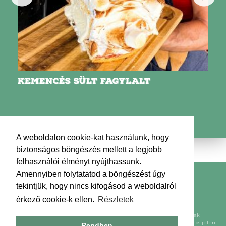
KEMENCÉS SÜLT FAGYLALT
A weboldalon cookie-kat használunk, hogy
biztonságos böngészés mellett a legjobb
felhasználói élményt nyújthassunk.
Amennyiben folytatatod a böngészést úgy
Kapcsolat
Impresszum
Médiaajánlat
tekintjük, hogy nincs kifogásod a weboldalról
Adatkezelési tájékoztató
Hírlevél
érkező cookie-k ellen.
Részletek
2009-2026 Ízes Étkek Kft. Minden jog fenntartva!
A weboldalon található képek, szövegek, egyéb tartalmak felhasználása csak
előzetes írásos engedéllyel lehetséges. Előzetes írásos engedély nélkül tilos jelen
Rendben