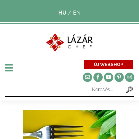
HU
/
EN
ÚJ WEBSHOP