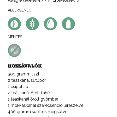
Átlag értékelés
4.3
/ 5. Értékelések:
6
ALLERGÉNEK
MENTES
HOZZÁVALÓK
300 gramm liszt
2 teáskanál sütőpor
1 csipet só
2 teáskanál őrölt fahéj
1 teáskanál őrölt gyömbér
1 mokkáskanál szerecsendió lereszelve
400 gramm sütőtök megsütve