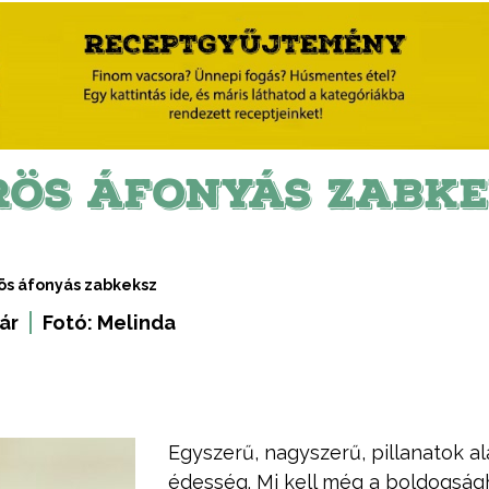
RÖS ÁFONYÁS ZABKE
ös áfonyás zabkeksz
ár
Fotó:
Melinda
Egyszerű, nagyszerű, pillanatok a
édesség. Mi kell még a boldogság