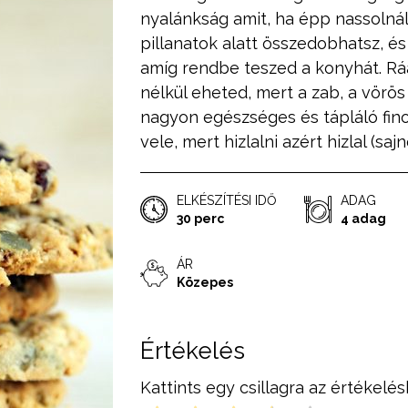
nyalánkság amit, ha épp nassolnál
pillanatok alatt összedobhatsz, és
amíg rendbe teszed a konyhát. Ráa
nélkül eheted, mert a zab, a vörö
nagyon egészséges és tápláló fin
vele, mert hizlalni azért hizlal (saj
ELKÉSZÍTÉSI IDŐ
ADAG
30 perc
4 adag
ÁR
Közepes
Értékelés
Kattints egy csillagra az értékelés