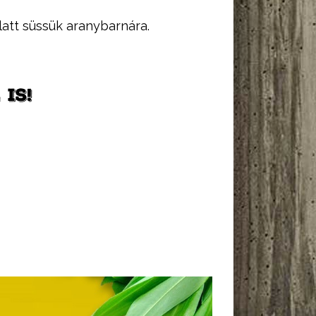
latt süssük aranybarnára.
IS!