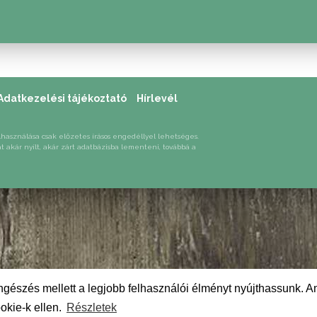
Adatkezelési tájékoztató
Hírlevél
lhasználása csak előzetes írásos engedéllyel lehetséges.
át akár nyílt, akár zárt adatbázisba lementeni, továbbá a
gészés mellett a legjobb felhasználói élményt nyújthassunk. A
okie-k ellen.
Részletek