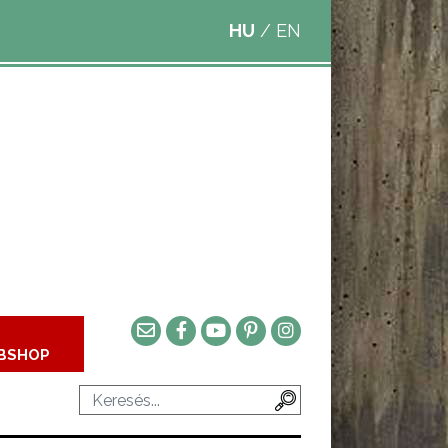
HU
/
EN
BSHOP