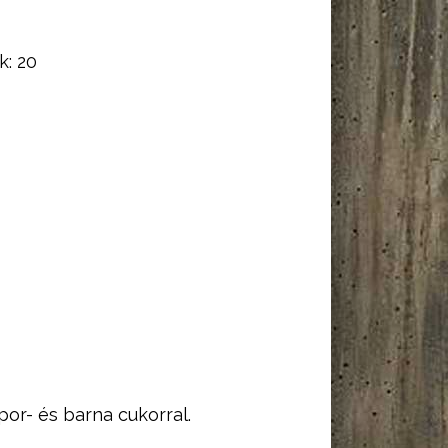
k:
20
por- és barna cukorral.