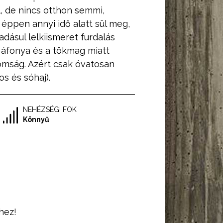
, de nincs otthon semmi,
 éppen annyi idő alatt sül meg,
dásul lelkiismeret furdalás
s áfonya és a tökmag miatt
omság. Azért csak óvatosan
nos és sóhaj).
NEHÉZSÉGI FOK
Könnyű
hez!