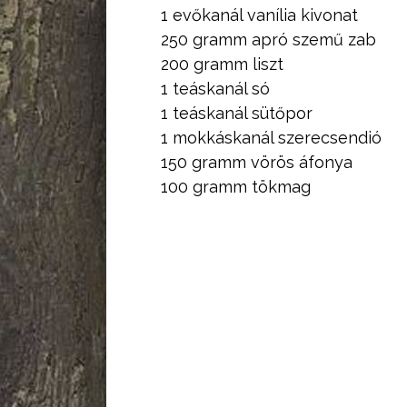
1 evőkanál vanília kivonat
250 gramm apró szemű zab
200 gramm liszt
1 teáskanál só
1 teáskanál sütőpor
1 mokkáskanál szerecsendió
150 gramm vörös áfonya
100 gramm tökmag