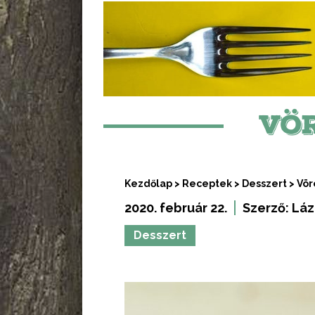
VÖ
Kezdőlap
>
Receptek
>
Desszert
>
Vör
2020. február 22.
Szerző:
Láz
Desszert