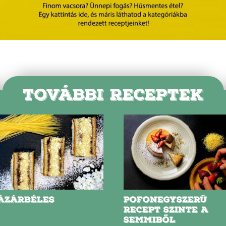
TOVÁBBI RECEPTEK
ÁZÁRBÉLES
POFONEGYSZERŰ
RECEPT SZINTE A
SEMMIBŐL