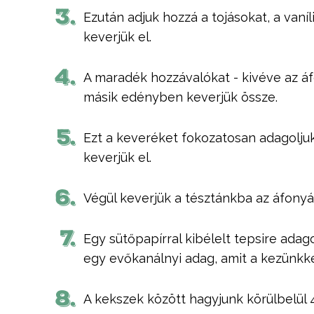
3.
Ezután adjuk hozzá a tojásokat, a vaníl
keverjük el.
4.
A maradék hozzávalókat - kivéve az á
másik edényben keverjük össze.
5.
Ezt a keveréket fokozatosan adagoljuk
keverjük el.
6.
Végül keverjük a tésztánkba az áfonyá
7.
Egy sütőpapírral kibélelt tepsire adag
egy evőkanálnyi adag, amit a kezünkkel 
8.
A kekszek között hagyjunk körülbelül 