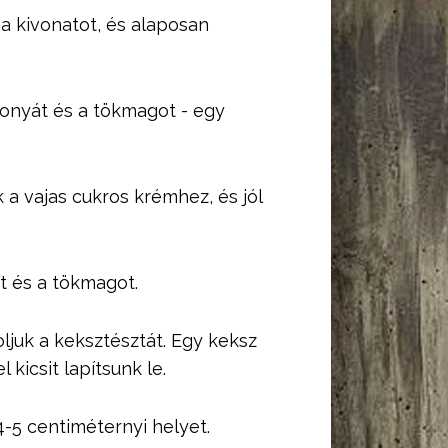
ia kivonatot, és alaposan
fonyát és a tökmagot - egy
 a vajas cukros krémhez, és jól
t és a tökmagot.
oljuk a keksztésztát. Egy keksz
kicsit lapítsunk le.
4-5 centiméternyi helyet.