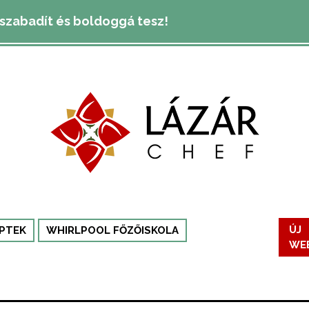
lszabadít és boldoggá tesz!
PTEK
WHIRLPOOL FŐZŐISKOLA
ÚJ
WE