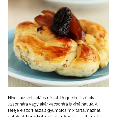
Nincs húsvét kalács nélkül. Reggelire, tízóraira,
uzsonnára vagy akár vacsorára is kínálhatjuk. A
tetejére szórt aszalt gyümölcs mix tartalmazhat
datolyát, barackot, szilvát és körtét is, valamint