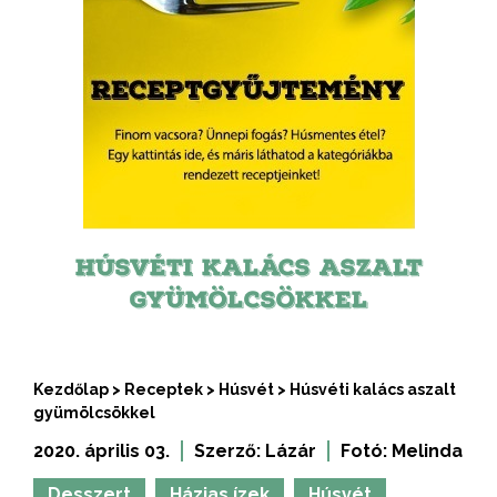
HÚSVÉTI KALÁCS ASZALT
GYÜMÖLCSÖKKEL
Kezdőlap
>
Receptek
>
Húsvét
>
Húsvéti kalács aszalt
gyümölcsökkel
2020. április 03.
Szerző:
Lázár
Fotó:
Melinda
Desszert
Házias ízek
Húsvét