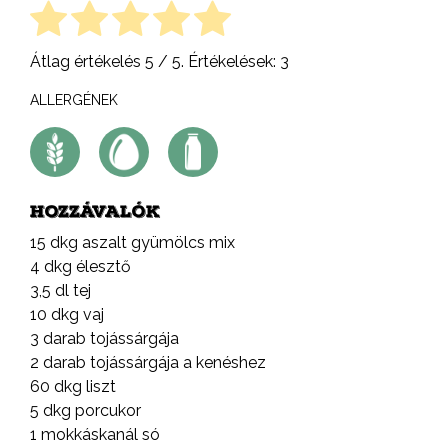
Átlag értékelés
5
/ 5. Értékelések:
3
ALLERGÉNEK
HOZZÁVALÓK
15 dkg aszalt gyümölcs mix
4 dkg élesztő
3,5 dl tej
10 dkg vaj
3 darab tojássárgája
2 darab tojássárgája a kenéshez
60 dkg liszt
5 dkg porcukor
1 mokkáskanál só