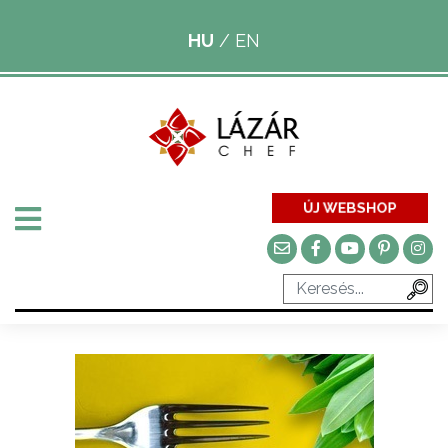
HU
/
EN
ÚJ WEBSHOP