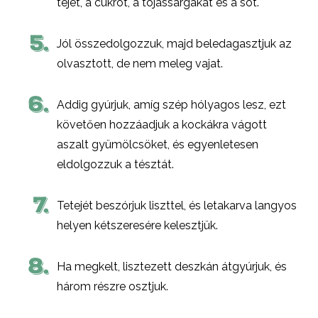
tejet, a cukrot, a tojássárgákat és a sót.
5.
Jól összedolgozzuk, majd beledagasztjuk az
olvasztott, de nem meleg vajat.
6.
Addig gyúrjuk, amíg szép hólyagos lesz, ezt
követően hozzáadjuk a kockákra vágott
aszalt gyümölcsöket, és egyenletesen
eldolgozzuk a tésztát.
7.
Tetejét beszórjuk liszttel, és letakarva langyos
helyen kétszeresére kelesztjük.
8.
Ha megkelt, lisztezett deszkán átgyúrjuk, és
három részre osztjuk.